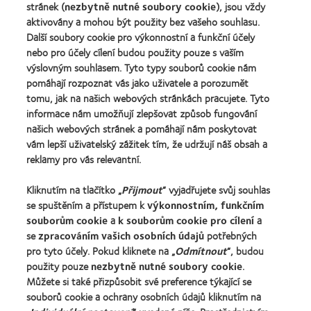
100®
stránek (
nezbytně nutné soubory cookie
), jsou vždy
Global
aktivovány a mohou být použity bez vašeho souhlasu.
Award
Další soubory cookie pro výkonnostní a funkční účely
za
nebo pro účely cílení budou použity pouze s vaším
rok
výslovným souhlasem. Tyto typy souborů cookie nám
2012
Naše produkty
(2012)
pomáhají rozpoznat vás jako uživatele a porozumět
tomu, jak na našich webových stránkách pracujete. Tyto
Technologie kontaktních čoček
informace nám umožňují zlepšovat způsob fungování
Najděte ty pravé čočky pro vás
našich webových stránek a pomáhají nám poskytovat
vám lepší uživatelský zážitek tím, že udržují náš obsah a
reklamy pro vás relevantní.
Kontaktní čočky a zrak
Nový uživatel
Kliknutím na tlačítko „
Přijmout
“ vyjadřujete svůj souhlas
se spuštěním a přístupem k
výkonnostním, funkčním
Zkušený uživatel
souborům cookie
a
k souborům cookie pro cílení
a
Blog
se
zpracováním vašich osobních údajů
potřebných
pro tyto účely. Pokud kliknete na „
Odmítnout
“, budou
použity pouze
nezbytně nutné soubory cookie
.
O společnosti CooperVision
Můžete si také přizpůsobit své preference týkající se
Kariéra v CooperVision
souborů cookie a ochrany osobních údajů kliknutím na
Kontaktujte nás