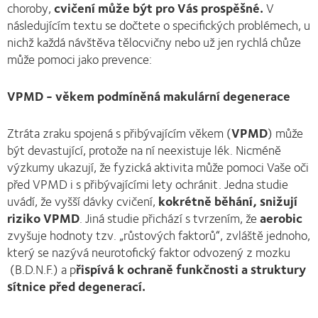
choroby,
cvičení může být pro Vás prospěšné.
V
následujícím textu se dočtete o specifických problémech, u
nichž každá návštěva tělocvičny nebo už jen rychlá chůze
může pomoci jako prevence:
VPMD - věkem podmíněná makulární degenerace
Ztráta zraku spojená s přibývajícím věkem (
VPMD
) může
být devastující, protože na ní neexistuje lék. Nicméně
výzkumy ukazují, že fyzická aktivita může pomoci Vaše oči
před VPMD i s přibývajícími lety ochránit. Jedna studie
uvádí, že vyšší dávky cvičení,
kokrétně běhání, snižují
riziko VPMD
. Jiná studie přichází s tvrzením, že
aerobic
zvyšuje hodnoty tzv. „růstových faktorů“, zvláště jednoho,
který se nazývá neurotofický faktor odvozený z mozku
(B.D.N.F.) a p
řispívá k ochraně funkčnosti a struktury
sítnice před degenerací.