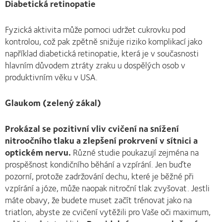
Diabetická retinopatie
Fyzická aktivita může pomoci udržet cukrovku pod
kontrolou, což pak zpětně snižuje riziko komplikací jako
například diabetická retinopatie, která je v současnosti
hlavním důvodem ztráty zraku u dospělých osob v
produktivním věku v USA.
Glaukom (zelený zákal)
Prokázal se pozitivní vliv cvičení na snížení
nitroočního tlaku a zlepšení prokrvení v sítnici a
optickém nervu.
Různé studie poukazují zejména na
prospěšnost kondičního běhání a vzpírání. Jen buďte
pozorní, protože zadržování dechu, které je běžné při
vzpírání a józe, může naopak nitroční tlak zvyšovat. Jestli
máte obavy, že budete muset začít trénovat jako na
triatlon, abyste ze cvičení vytěžili pro Vaše oči maximum,