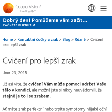
Přejít
k
Hom
hlavnímu
obsahu
Dobrý den! Pomůžeme vám začít...
ZAČNĚTE KLIKNUTÍM
Home
>
Kontaktní čočky a zrak
>
Blog
>
Různé
>
Cvičení
pro lepší zrak
Cvičení pro lepší zrak
Únor 23, 2015
Už asi víte, že
cvičení Vám může pomoci udržet Vaše
tělo v kondici
, ale možná jste si nikdy neuvědomili, že
stejné je to i se zrakem.
Ať máte zrak perfektní nebo trpíte symptomy nějaké oční