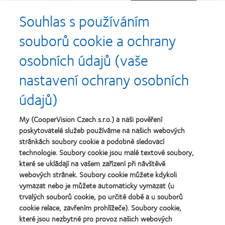
Learn
Learn
more
more
Souhlas s používáním
about
about
Cena
Kontaktní
souborů cookie a ochrany
Silmo
čočky
d’Or
roku
osobních údajů (vaše
za
(2013)
Learn
Learn
nejlepší
more
more
nastavení ochrany osobních
výrobek
about
about
pro
Nejlepší
Cena
údajů)
čočky
společnosti
o
MyDay™
pro
nejlepší
(2013)
vedoucí
závod
My (CooperVision Czech s.r.o.) a naši pověření
Learn
pracovníky
roku
Learn
poskytovatelé služeb používáme na našich webových
more
roku
2011
more
stránkách soubory cookie a podobné sledovací
about
2012
(2011)
about
Cena
technologie. Soubory cookie jsou malé textové soubory,
a
Cena
Wealth
2010
které se ukládají na vašem zařízení při návštěvě
ODMA
of
(2012)
webových stránek. Soubory cookie můžete kdykoli
2011
health
Learn
(2011)
vymazat nebo je můžete automaticky vymazat (u
2011
more
(2011)
trvalých souborů cookie, po určité době a u souborů
about
cookie relace, zavřením prohlížeče). Soubory cookie,
Cena
které jsou nezbytné pro provoz našich webových
REBRAND