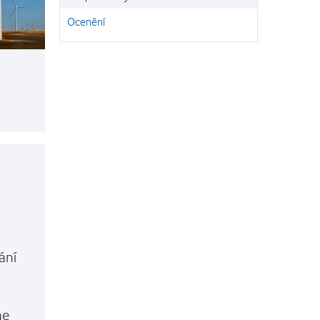
Ocenění
ání
me