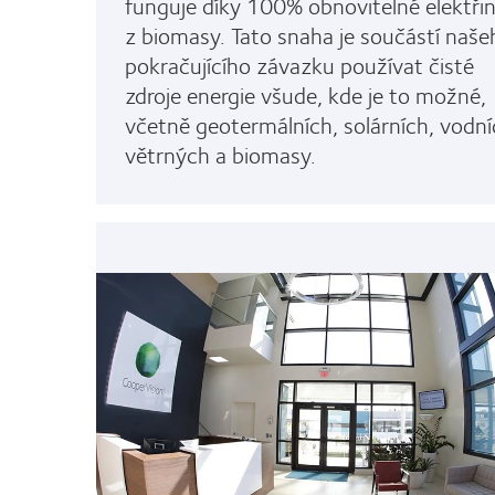
funguje díky 100% obnovitelné elektři
z biomasy. Tato snaha je součástí naše
pokračujícího závazku používat čisté
zdroje energie všude, kde je to možné,
včetně geotermálních, solárních, vodní
větrných a biomasy.