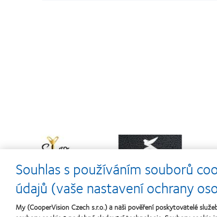
Learn
Learn
more
more
about
about
Souhlas s používáním souborů coo
Cena
Kontaktní
N
Silmo
čočky
s
d’Or
roku
údajů (vaše nastavení ochrany os
za
(2013)
nejlepší
My (CooperVision Czech s.r.o.) a naši pověření poskytovatelé slu
výrobek
pro