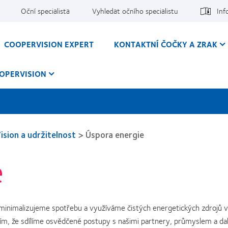
Oční specialista
Vyhledat očního specialistu
Inf
COOPERVISION EXPERT
KONTAKTNÍ ČOČKY A ZRAK
OPERVISION
sion a udržitelnost
>
Úspora energie
e
e minimalizujeme spotřebu a využíváme čistých energetických zdrojů 
tím, že sdílíme osvědčené postupy s našimi partnery, průmyslem a da