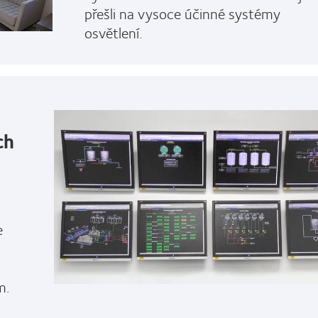
přešli na vysoce účinné systémy
osvětlení.
ch
e
m.