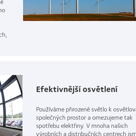
ně
ho
ch,
Efektivnější osvětlení
Používáme přirozené světlo k osvětlov
společných prostor a omezujeme tak
spotřebu elektřiny. V mnoha našich
výrobních a distribučních centrech js