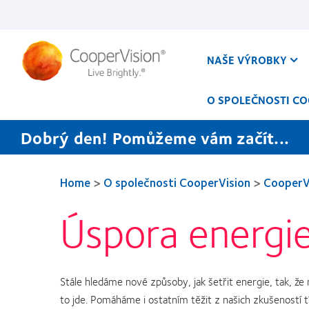
Přejít
k
hlavnímu
obsahu
NAŠE VÝROBKY
O SPOLEČNOSTI CO
Dobrý den! Pomůžeme vám začít...
Home
>
O společnosti CooperVision
>
CooperVi
Úspora energi
Stále hledáme nové způsoby, jak šetřit energie, tak, ž
to jde. Pomáháme i ostatním těžit z našich zkušeností 