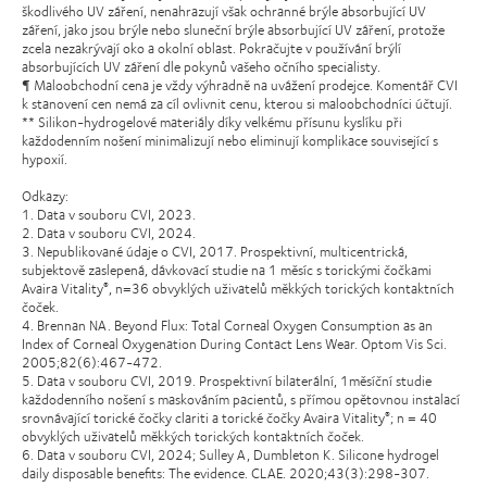
škodlivého UV záření, nenahrazují však ochranné brýle absorbující UV
záření, jako jsou brýle nebo sluneční brýle absorbující UV záření, protože
zcela nezakrývají oko a okolní oblast. Pokračujte v používání brýlí
absorbujících UV záření dle pokynů vašeho očního specialisty.
¶ Maloobchodní cena je vždy výhradně na uvážení prodejce. Komentář CVI
k stanovení cen nemá za cíl ovlivnit cenu, kterou si maloobchodníci účtují.
** Silikon-hydrogelové materiály díky velkému přísunu kyslíku při
každodenním nošení minimalizují nebo eliminují komplikace související s
hypoxií.
Odkazy:
1. Data v souboru CVI, 2023.
2. Data v souboru CVI, 2024.
3. Nepublikované údaje o CVI, 2017. Prospektivní, multicentrická,
subjektově zaslepená, dávkovací studie na 1 měsíc s torickými čočkami
Avaira Vitality
, n=36 obvyklých uživatelů měkkých torických kontaktních
®
čoček.
4. Brennan NA. Beyond Flux: Total Corneal Oxygen Consumption as an
Index of Corneal Oxygenation During Contact Lens Wear. Optom Vis Sci.
2005;82(6):467-472.
5. Data v souboru CVI, 2019. Prospektivní bilaterální, 1měsíční studie
každodenního nošení s maskováním pacientů, s přímou opětovnou instalací
srovnávající torické čočky clariti a torické čočky Avaira Vitality
; n = 40
®
obvyklých uživatelů měkkých torických kontaktních čoček.
6. Data v souboru CVI, 2024; Sulley A, Dumbleton K. Silicone hydrogel
daily disposable benefits: The evidence. CLAE. 2020;43(3):298-307.