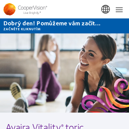
Přejít
k
Hom
hlavnímu
obsahu
Dobrý den! Pomůžeme vám začít...
ZAČNĚTE KLIKNUTÍM
Avaira Vitality
toric
®