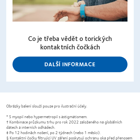
Co je třeba vědět o torických
kontaktních čočkách
DALŠÍ INFORMACE
Obrázky balení slouží pouze pro ilustrační účely.
* S myopií nebo hypermetropií s astigmatismem.
† Kombinace průzkumu trhu pro rok 2022 založeného na globálních
datech a interních odhadech.
‡ Po 12 hodinách nošení, po 2 týdnech (nebo 1 měsíci).
§ Kontaktní čočky filtrující UV záření poskytují ochranu oka před přenosem