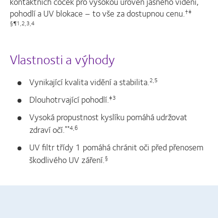
kontaktních čoček pro vysokou úroveň jasného vidění,
pohodlí a UV blokace – to vše za dostupnou cenu.
†‡
§¶1,2,3,4
Vlastnosti a výhody
Vynikající kvalita vidění a stabilita.
2,5
Dlouhotrvající pohodlí.
‡3
Vysoká propustnost kyslíku pomáhá udržovat
zdraví očí.
**4,6
UV filtr třídy 1 pomáhá chránit oči před přenosem
škodlivého UV záření.
§