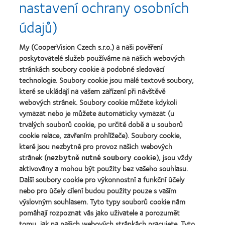
more
more
nastavení ochrany osobních
výrobek
about
about
pro
Nejlepší
Cena
údajů)
čočky
společnosti
o
MyDay™
pro
nejlepší
(2013)
vedoucí
závod
My (CooperVision Czech s.r.o.) a naši pověření
Learn
pracovníky
roku
Learn
poskytovatelé služeb používáme na našich webových
more
roku
2011
more
stránkách soubory cookie a podobné sledovací
about
2012
(2011)
about
Cena
technologie. Soubory cookie jsou malé textové soubory,
a
Cena
Wealth
2010
které se ukládají na vašem zařízení při návštěvě
ODMA
of
(2012)
webových stránek. Soubory cookie můžete kdykoli
2011
health
Learn
(2011)
vymazat nebo je můžete automaticky vymazat (u
2011
more
(2011)
trvalých souborů cookie, po určité době a u souborů
about
cookie relace, zavřením prohlížeče). Soubory cookie,
Cena
které jsou nezbytné pro provoz našich webových
REBRAND
100®
stránek (
nezbytně nutné soubory cookie
), jsou vždy
Global
aktivovány a mohou být použity bez vašeho souhlasu.
Award
Další soubory cookie pro výkonnostní a funkční účely
za
nebo pro účely cílení budou použity pouze s vaším
rok
výslovným souhlasem. Tyto typy souborů cookie nám
2012
Naše produkty
(2012)
pomáhají rozpoznat vás jako uživatele a porozumět
tomu, jak na našich webových stránkách pracujete. Tyto