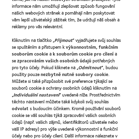
Technologie kontaktních čoček
informace nám umožňují zlepšovat způsob fungování
Najděte ty pravé čočky pro vás
našich webových stránek a pomáhají nám poskytovat
vám lepší uživatelský zážitek tím, že udržují náš obsah a
reklamy pro vás relevantní.
Kontaktní čočky a zrak
Nový uživatel
Kliknutím na tlačítko „
Přijmout
“ vyjadřujete svůj souhlas
Zkušený uživatel
se spuštěním a přístupem k
výkonnostním, funkčním
souborům cookie
a
k souborům cookie pro cílení
a
Blog
se
zpracováním vašich osobních údajů
potřebných
pro tyto účely. Pokud kliknete na „
Odmítnout
“, budou
použity pouze
nezbytně nutné soubory cookie
.
O společnosti CooperVision
Můžete si také přizpůsobit své preference týkající se
Kariéra v CooperVision
souborů cookie a ochrany osobních údajů kliknutím na
Kontaktujte nás
„
Individuální nastavení
“ uvedené níže. Prostřednictvím
těchto nastavení můžete také kdykoli svůj souhlas
odvolat
s budoucím účinkem. Kromě používání souborů
Právní rámec
cookie se váš souhlas týká zpracování vašich osobních
Ochrana osobních údajů
údajů (např. vašich zájmů, identifikátorů uživatele nebo
vaší IP adresy) pro výše uvedené výkonnostní a funkční
Oznámení o používání souborů cookie
účely nebo pro účely cílení. Další informace naleznete v