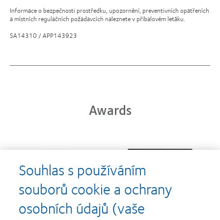
Informace o bezpečnosti prostředku, upozornění, preventivních opatřeních
a místních regulačních požadavcích naleznete v příbalovém letáku.
SA14310 / APP143923
Awards
Learn
Learn
more
more
Souhlas s používáním
about
about
Cena
Kontaktní
souborů cookie a ochrany
Silmo
čočky
d’Or
roku
osobních údajů (vaše
za
(2013)
Learn
Learn
nejlepší