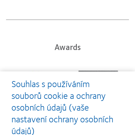
Awards
Learn
Learn
more
more
Souhlas s používáním
about
about
Cena
Kontaktní
souborů cookie a ochrany
Silmo
čočky
d’Or
roku
osobních údajů (vaše
za
(2013)
Learn
Learn
nejlepší
more
more
nastavení ochrany osobních
výrobek
about
about
pro
Nejlepší
Cena
údajů)
čočky
společnosti
o
MyDay™