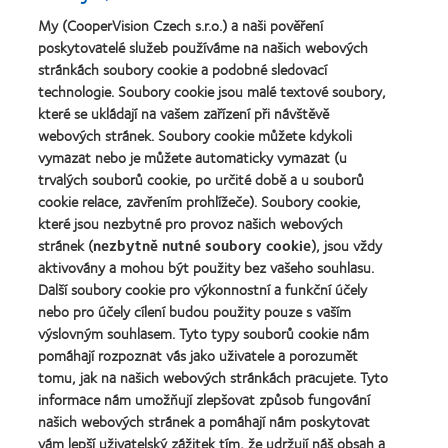
pro
nejlepší
(2013)
vedoucí
závod
My (CooperVision Czech s.r.o.) a naši pověření
Learn
pracovníky
roku
Learn
poskytovatelé služeb používáme na našich webových
more
roku
2011
more
stránkách soubory cookie a podobné sledovací
about
2012
(2011)
about
Cena
technologie. Soubory cookie jsou malé textové soubory,
a
Cena
Wealth
2010
které se ukládají na vašem zařízení při návštěvě
ODMA
of
(2012)
webových stránek. Soubory cookie můžete kdykoli
2011
health
Learn
(2011)
vymazat nebo je můžete automaticky vymazat (u
2011
more
(2011)
trvalých souborů cookie, po určité době a u souborů
about
cookie relace, zavřením prohlížeče). Soubory cookie,
Cena
které jsou nezbytné pro provoz našich webových
REBRAND
100®
stránek (
nezbytně nutné soubory cookie
), jsou vždy
Global
aktivovány a mohou být použity bez vašeho souhlasu.
Award
Další soubory cookie pro výkonnostní a funkční účely
za
nebo pro účely cílení budou použity pouze s vaším
rok
výslovným souhlasem. Tyto typy souborů cookie nám
2012
Naše produkty
(2012)
pomáhají rozpoznat vás jako uživatele a porozumět
tomu, jak na našich webových stránkách pracujete. Tyto
Technologie kontaktních čoček
informace nám umožňují zlepšovat způsob fungování
Najděte ty pravé čočky pro vás
našich webových stránek a pomáhají nám poskytovat
vám lepší uživatelský zážitek tím, že udržují náš obsah a