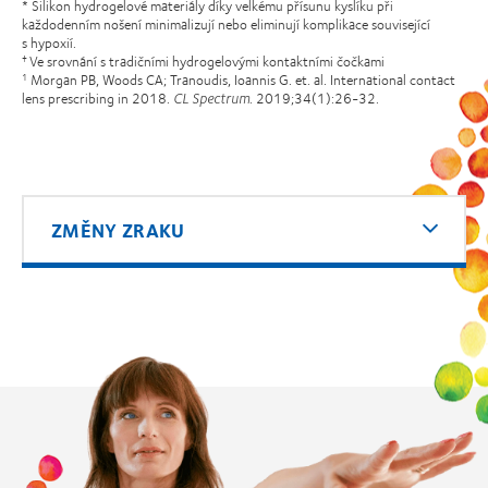
* Silikon hydrogelové materiály díky velkému přísunu kyslíku při
každodenním nošení minimalizují nebo eliminují komplikace související
s hypoxií.
Ve srovnání s tradičními hydrogelovými kontaktními čočkami
†
Morgan PB, Woods CA; Tranoudis, Ioannis G. et. al. International contact
1
lens prescribing in 2018.
CL Spectrum
. 2019;34(1):26-32.
ZMĚNY ZRAKU