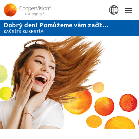
Přejít
k
Hom
hlavnímu
obsahu
Dobrý den! Pomůžeme vám začít...
ZAČNĚTE KLIKNUTÍM