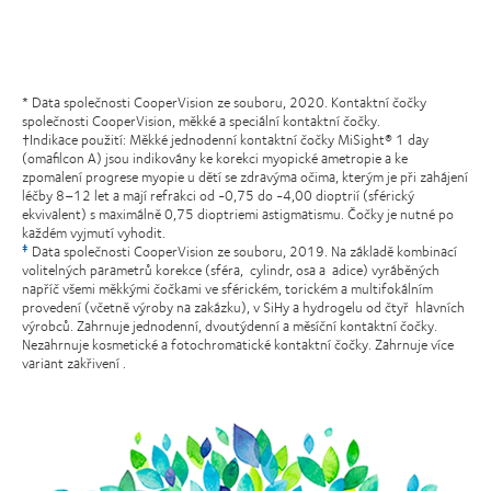
* Data společnosti CooperVision ze souboru, 2020. Kontaktní čočky
společnosti CooperVision, měkké a speciální kontaktní čočky.
†Indikace použití: Měkké jednodenní kontaktní čočky MiSight® 1 day
(omafilcon A) jsou indikovány ke korekci myopické ametropie a ke
zpomalení progrese myopie u dětí se zdravýma očima, kterým je při zahájení
léčby 8–12 let a mají refrakci od -0,75 do -4,00 dioptrií (sférický
ekvivalent) s maximálně 0,75 dioptriemi astigmatismu. Čočky je nutné po
každém vyjmutí vyhodit.
Data společnosti CooperVision ze souboru, 2019. Na základě kombinací
‡
volitelných parametrů korekce (sféra, cylindr, osa a adice) vyráběných
napříč všemi měkkými čočkami ve sférickém, torickém a multifokálním
provedení (včetně výroby na zakázku), v SiHy a hydrogelu od čtyř hlavních
výrobců. Zahrnuje jednodenní, dvoutýdenní a měsíční kontaktní čočky.
Nezahrnuje kosmetické a fotochromatické kontaktní čočky. Zahrnuje více
variant zakřivení .