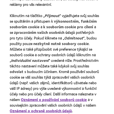
reklamy pro vás relevantní.
Kontaktní čočky a zrak
Nový uživatel
Kliknutím na tlačítko „
Přijmout
“ vyjadřujete svůj souhlas
Zkušený uživatel
se spuštěním a přístupem k
výkonnostním, funkčním
souborům cookie
a
k souborům cookie pro cílení
a
Blog
se
zpracováním vašich osobních údajů
potřebných
pro tyto účely. Pokud kliknete na „
Odmítnout
“, budou
použity pouze
nezbytně nutné soubory cookie
.
O společnosti CooperVision
Můžete si také přizpůsobit své preference týkající se
Kariéra v CooperVision
souborů cookie a ochrany osobních údajů kliknutím na
Kontaktujte nás
„
Individuální nastavení
“ uvedené níže. Prostřednictvím
těchto nastavení můžete také kdykoli svůj souhlas
odvolat
s budoucím účinkem. Kromě používání souborů
Právní rámec
cookie se váš souhlas týká zpracování vašich osobních
Ochrana osobních údajů
údajů (např. vašich zájmů, identifikátorů uživatele nebo
vaší IP adresy) pro výše uvedené výkonnostní a funkční
Oznámení o používání souborů cookie
účely nebo pro účely cílení. Další informace naleznete v
Podmínky poskytování služeb
našem
Oznámení o používání souborů cookie
a v
Pravidla zasílání komentářů
souvisejícím zpracování vašich osobních údajů v našem
Oznámení o ochraně osobních údajů
.