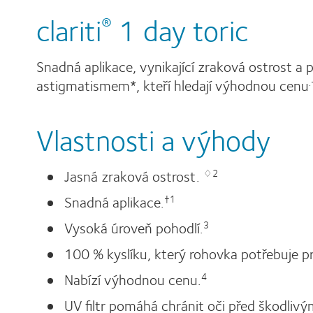
clariti
1 day toric
®
Snadná aplikace, vynikající zraková ostrost a p
astigmatismem*, kteří hledají výhodnou cenu
Vlastnosti a výhody
Jasná zraková ostrost.
♢2
Snadná aplikace.
†1
Vysoká úroveň pohodlí.
3
100 % kyslíku, který rohovka potřebuje pr
Nabízí výhodnou cenu.
4
UV filtr pomáhá chránit oči před škodliv