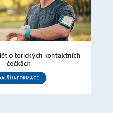
dět o torických kontaktních
čočkách
DALŠÍ INFORMACE