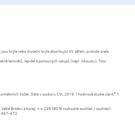
 jsou brýle nebo sluneční brýle absorbující UV záření, protože zcela
tně laminátů, lepidel a pomocných vstupů (např. inkoustu). Toto
ontaktních čoček. Data v souboru CVI, 2019. 1hodinová studie clariti
1
®
 Velké Británii a Koreji. n = 249 (80 % rozhodně souhlasí / souhlasí).
6):467-472.