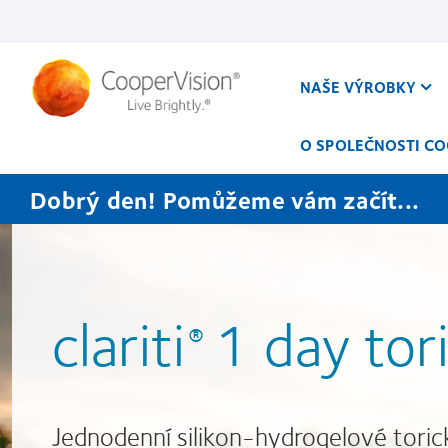
Přejít
k
hlavnímu
obsahu
NAŠE VÝROBKY
O SPOLEČNOSTI CO
Dobrý den! Pomůžeme vám začít...
clariti
1 day tor
®
Jednodenní silikon-hydrogelové toric