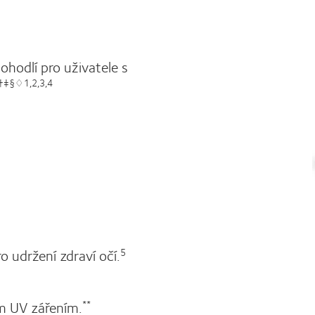
ohodlí pro uživatele s
.†‡§♢1,2,3,4
o udržení zdraví očí.
5
ým UV zářením.
**