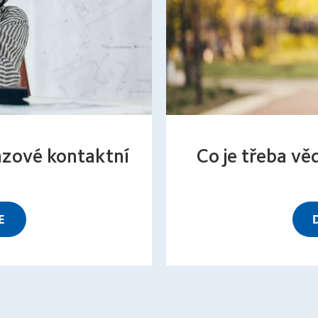
ázové kontaktní
Co je třeba vě
E