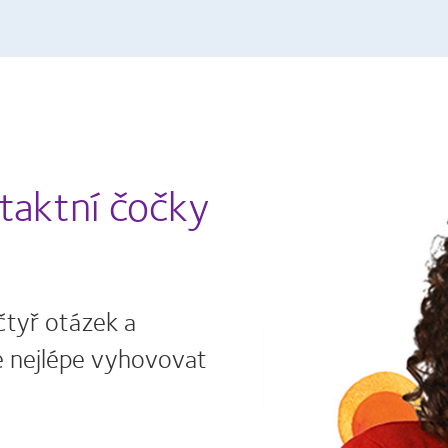
ontaktní čočky
 čtyř otázek a
de nejlépe vyhovovat