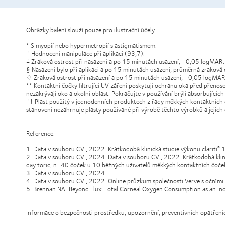
Obrázky balení slouží pouze pro ilustrační účely.
* S myopií nebo hypermetropií s astigmatismem.
† Hodnocení manipulace při aplikaci (93,7).
‡ Zraková ostrost při nasazení a po 15 minutách usazení; –0,05 logMA
§ Nasazení bylo při aplikaci a po 15 minutách usazení; průměrná zrakov
♢ Zraková ostrost při nasazení a po 15 minutách usazení; –0,05 logMAR.
** Kontaktní čočky filtrující UV záření poskytují ochranu oka před přenose
nezakrývají oko a okolní oblast. Pokračujte v používání brýlí absorbujícíc
†† Plast použitý v jednodenních produktech z řady měkkých kontaktních č
stanovení nezahrnuje plasty používané při výrobě těchto výrobků a jejich 
Reference:
1. Data v souboru CVI, 2022. Krátkodobá klinická studie výkonu clariti
1
®
2. Data v souboru CVI, 2024. Data v souboru CVI, 2022. Krátkodobá klini
day toric, n=40 čoček u 10 běžných uživatelů měkkých kontaktních čoče
3. Data v souboru CVI, 2024.
4. Data v souboru CVI, 2022. Online průzkum společnosti Verve s očními spe
5. Brennan NA. Beyond Flux: Total Corneal Oxygen Consumption as an I
Informace o bezpečnosti prostředku, upozornění, preventivních opatřeníc