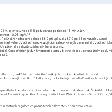
R. 91 % orientováno do 5 % požadované pozice po 15 minutách.
á ostrost –0,05 logMAR.
 Počáteční hodnocení pohodlí 88,2 při aplikaci a 87,0 po 15 minutách usazení.
m škodlivého UV záření, nenahrazují však ochranné brýle absorbující UV záření, jako
h UV záření dle pokynů vašeho očního specialisty.
oček CooperVision je dán hmotností plastu v blistru, čočce a sekundárním obalu vče
obalů.
 day toric, n=42 běžných uživatelů měkkých torických kontaktních čoček.
cká studie výkonu clariti
1 day toric, n=42 běžných uživatelů měkkých torických k
®
k.
cialisty, kteří doporučují somofilcon A pro nové uživatele v USA, Španělsku, Itálii,
ndex of Corneal Oxygenation During Contact Lens Wear. Optom Vis Sci. 2005;82(
h a místních regulačních požadavcích naleznete v příbalovém letáku.