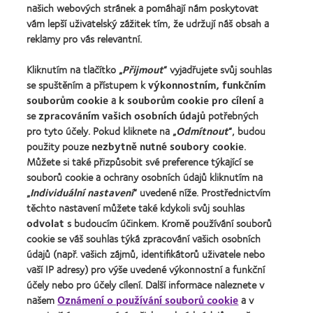
Najděte ty pravé čočky pro vás
našich webových stránek a pomáhají nám poskytovat
vám lepší uživatelský zážitek tím, že udržují náš obsah a
reklamy pro vás relevantní.
Kontaktní čočky a zrak
Nový uživatel
Kliknutím na tlačítko „
Přijmout
“ vyjadřujete svůj souhlas
se spuštěním a přístupem k
výkonnostním, funkčním
Zkušený uživatel
souborům cookie
a
k souborům cookie pro cílení
a
Blog
se
zpracováním vašich osobních údajů
potřebných
pro tyto účely. Pokud kliknete na „
Odmítnout
“, budou
použity pouze
nezbytně nutné soubory cookie
.
O společnosti CooperVision
Můžete si také přizpůsobit své preference týkající se
Kariéra v CooperVision
souborů cookie a ochrany osobních údajů kliknutím na
Kontaktujte nás
„
Individuální nastavení
“ uvedené níže. Prostřednictvím
těchto nastavení můžete také kdykoli svůj souhlas
odvolat
s budoucím účinkem. Kromě používání souborů
Právní rámec
cookie se váš souhlas týká zpracování vašich osobních
Ochrana osobních údajů
údajů (např. vašich zájmů, identifikátorů uživatele nebo
vaší IP adresy) pro výše uvedené výkonnostní a funkční
Oznámení o používání souborů cookie
účely nebo pro účely cílení. Další informace naleznete v
Podmínky poskytování služeb
našem
Oznámení o používání souborů cookie
a v