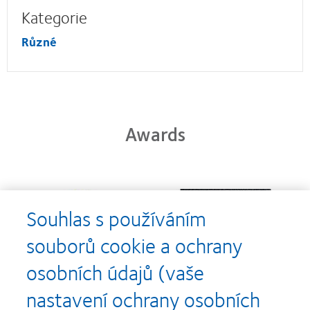
Kategorie
Různé
Awards
Learn
Learn
more
more
Souhlas s používáním
about
about
Cena
Kontaktní
souborů cookie a ochrany
Silmo
čočky
d’Or
roku
osobních údajů (vaše
za
(2013)
Learn
Learn
nejlepší
more
more
nastavení ochrany osobních
výrobek
about
about
pro