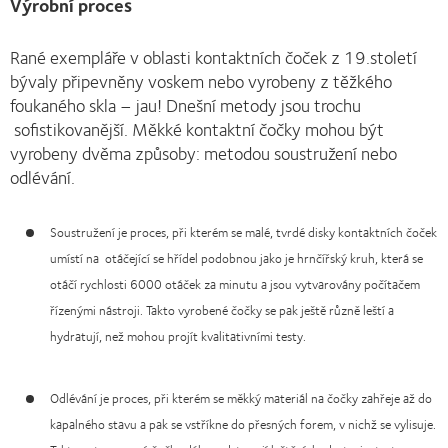
Výrobní proces
Rané exempláře v oblasti kontaktních čoček z 19.století
bývaly připevněny voskem nebo vyrobeny z těžkého
foukaného skla – jau! Dnešní metody jsou trochu
sofistikovanější. Měkké kontaktní čočky mohou být
vyrobeny dvěma způsoby: metodou soustružení nebo
odlévání.
Soustružení je proces, při kterém se malé, tvrdé disky kontaktních čoček
umístí na otáčející se hřídel podobnou jako je hrnčířský kruh, která se
otáčí rychlosti 6000 otáček za minutu a jsou vytvarovány počítačem
řízenými nástroji. Takto vyrobené čočky se pak ještě různě leští a
hydratují, než mohou projít kvalitativními testy.
Odlévání je proces, při kterém se měkký materiál na čočky zahřeje až do
kapalného stavu a pak se vstříkne do přesných forem, v nichž se vylisuje.