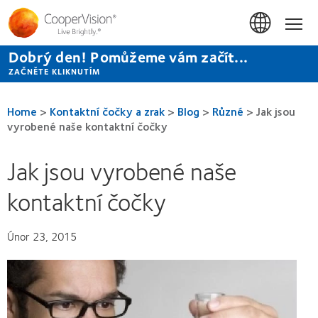
Přejít
k
Hom
hlavnímu
obsahu
Dobrý den! Pomůžeme vám začít...
ZAČNĚTE KLIKNUTÍM
Home
>
Kontaktní čočky a zrak
>
Blog
>
Různé
>
Jak jsou
vyrobené naše kontaktní čočky
Jak jsou vyrobené naše
kontaktní čočky
Únor 23, 2015