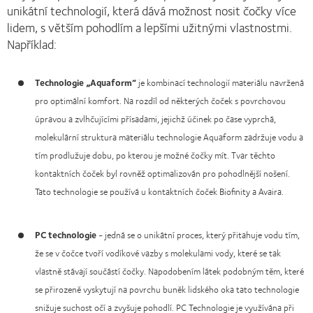
unikátní technologií, která dává možnost nosit čočky více
lidem, s větším pohodlím a lepšími užitnými vlastnostmi.
Například:
Technologie „Aquaform“
je kombinací technologií materiálu navržená
pro optimální komfort. Na rozdíl od některých čoček s povrchovou
úpravou a zvlhčujícími přísadami, jejichž účinek po čase vyprchá,
molekulární struktura materiálu technologie Aquaform zadržuje vodu a
tím prodlužuje dobu, po kterou je možné čočky mít. Tvar těchto
kontaktních čoček byl rovněž optimalizován pro pohodlnější nošení.
Tato technologie se používá u kontaktních čoček Biofinity a Avaira.
PC technologie
- jedná se o unikátní proces, který přitahuje vodu tím,
že se v čočce tvoří vodíkové vazby s molekulami vody, které se tak
vlastně stávají součástí čočky. Napodobením látek podobným těm, které
se přirozeně vyskytují na povrchu buněk lidského oka tato technologie
snižuje suchost očí a zvyšuje pohodlí. PC Technologie je využívána při