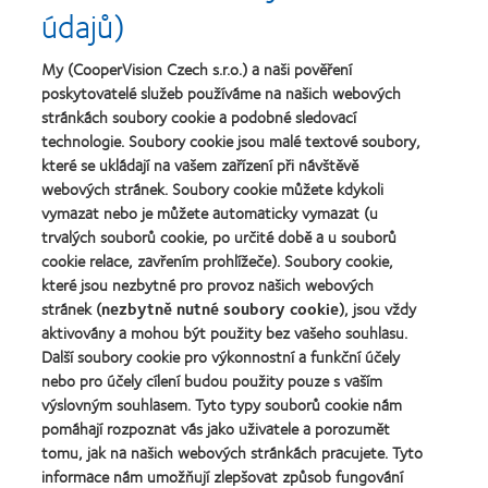
Nejlepší
Cena
údajů)
čočky
společnosti
o
MyDay™
pro
nejlepší
(2013)
vedoucí
závod
My (CooperVision Czech s.r.o.) a naši pověření
Learn
pracovníky
roku
Learn
poskytovatelé služeb používáme na našich webových
more
roku
2011
more
stránkách soubory cookie a podobné sledovací
about
2012
(2011)
about
Cena
technologie. Soubory cookie jsou malé textové soubory,
a
Cena
Wealth
2010
které se ukládají na vašem zařízení při návštěvě
ODMA
of
(2012)
webových stránek. Soubory cookie můžete kdykoli
2011
health
Learn
(2011)
vymazat nebo je můžete automaticky vymazat (u
2011
more
(2011)
trvalých souborů cookie, po určité době a u souborů
about
cookie relace, zavřením prohlížeče). Soubory cookie,
Cena
které jsou nezbytné pro provoz našich webových
REBRAND
100®
stránek (
nezbytně nutné soubory cookie
), jsou vždy
Global
aktivovány a mohou být použity bez vašeho souhlasu.
Award
Další soubory cookie pro výkonnostní a funkční účely
za
nebo pro účely cílení budou použity pouze s vaším
rok
výslovným souhlasem. Tyto typy souborů cookie nám
2012
Naše produkty
(2012)
pomáhají rozpoznat vás jako uživatele a porozumět
tomu, jak na našich webových stránkách pracujete. Tyto
Technologie kontaktních čoček
informace nám umožňují zlepšovat způsob fungování