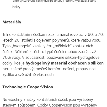
Takto vytvarované čočky dále podstupují leštění, hydrataci a testy
kvality.
Materiály
Trh s kontaktními čočkami zaznamenal revoluci v 60. a 70.
letech 20. století s objevem polymerů, které vážou vodu.
Tyto „hydrogely“ zahájily éru „měkkých“ kontaktních
čoček. Některé z těchto typů čoček mohou zadržet až
70% vody. V současnosti používané silikon-hydrogelové
čočky, kde je
hydrogelový materiál obohacen o silikon
,
jsou známé pro výjimečný komfort nošení, propustnost
kyslíku a své užitné vlastnosti.
Technologie CooperVision
Ne všechny značky kontaktních čoček jsou vyráběny
stejným způsobem. Čočky CooperVision jsou vyráběny