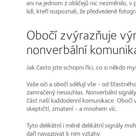
ani na jednom z obličejů nic nezměnilo, v 
lidí, kteří rozpoznali, že předvedené foto
Obočí zvýrazňuje výr
nonverbální komunik
Jak často jste schopni říci, co si někdo mys
Vaše oči a obočí sdělují vše - od šťastné
zamračený nesouhlas. Nonverbální signály 
část naší každodenní komunikace. Obočí v
skeptičtí, zmatení - a mnohem víc.
Tyto delikátní i méně delikátní signály mo
daří navazovat k nim vztahy.