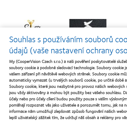
Learn
Learn
more
more
about
about
Souhlas s používáním souborů coo
Cena
Kontaktní
N
Silmo
čočky
s
d’Or
roku
údajů (vaše nastavení ochrany os
za
(2013)
nejlepší
My (CooperVision Czech s.r.o.) a naši pověření poskytovatelé slu
výrobek
pro
soubory cookie a podobné sledovací technologie. Soubory cookie js
čočky
vašem zařízení při návštěvě webových stránek. Soubory cookie mů
MyDay™
automaticky vymazat (u trvalých souborů cookie, po určité době a 
(2013)
Naše produkty
Kontaktn
Soubory cookie, které jsou nezbytné pro provoz našich webových s
jsou vždy aktivovány a mohou být použity bez vašeho souhlasu. Da
Technologie kontaktních čoček
Nový uži
účely nebo pro účely cílení budou použity pouze s vaším výslovn
Najděte ty pravé čočky pro vás
Zkušený 
pomáhají rozpoznat vás jako uživatele a porozumět tomu, jak na n
Blog
informace nám umožňují zlepšovat způsob fungování našich webo
lepší uživatelský zážitek tím, že udržují náš obsah a reklamy pro vás