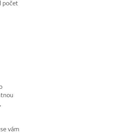
l počet
o
atnou
,
k se vám