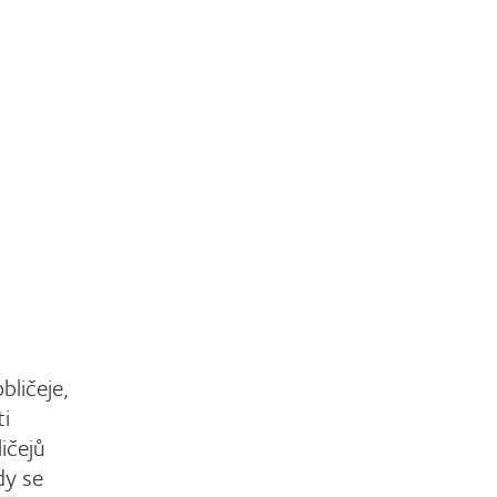
bličeje,
ti
ičejů
dy se