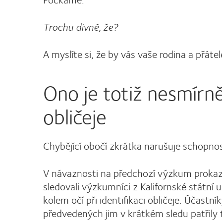
Trochu divné, že?
A myslíte si, že by vás vaše rodina a přáte
Ono je totiž nesmírně
obličeje
Chybějící obočí zkrátka narušuje schopnos
V návaznosti na předchozí výzkum prokazujíc
sledovali výzkumníci z Kalifornské státní uni
kolem očí při identifikaci obličeje. Účastn
předvedených jim v krátkém sledu patřily 