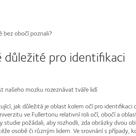
lé bez obočí poznali?
 důležité pro identifikaci
t našeho mozku rozeznávat tváře lidí.
í, jak důležitá je oblast kolem očí pro identifikaci o
verzitu ve Fullertonu relativní roli očí, obočí a oblas
íky studie požádali, aby rozhodli, zda obrázky dvou obl
téže osobě či různým lidem. Ve srovnání s případy, k