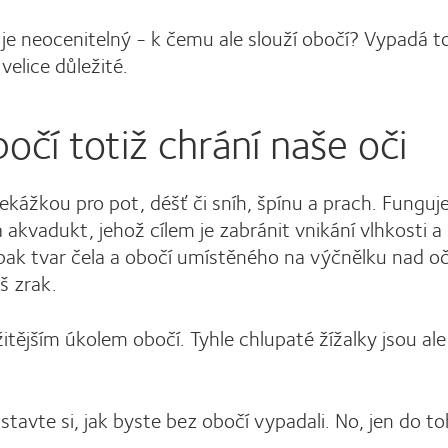
 je neocenitelný - k čemu ale slouží obočí? Vypadá to
velice důležité.
očí totiž chrání naše oči
řekážkou pro pot, déšť či sníh, špínu a prach. Funguje
 a akvadukt, jehož cílem je zabránit vnikání vlhkosti a
 pak tvar čela a obočí umístěného na výčnělku nad o
š zrak.
tějším úkolem obočí. Tyhle chlupaté žížalky jsou ale
stavte si, jak byste bez obočí vypadali. No, jen do to