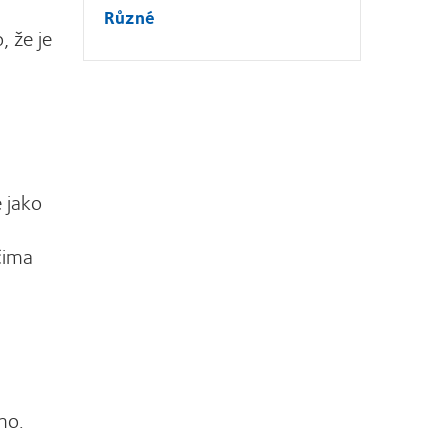
Různé
, že je
 jako
čima
ho.