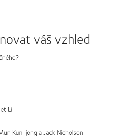
novat váš vzhled
lečného?
et Li
Mun Kun-jong a Jack Nicholson