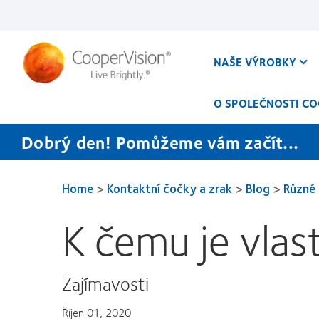
Přejít
k
hlavnímu
obsahu
NAŠE VÝROBKY
O SPOLEČNOSTI CO
Dobrý den! Pomůžeme vám začít...
Home
>
Kontaktní čočky a zrak
>
Blog
>
Různé
K čemu je vlas
Zajímavosti
Říjen 01, 2020