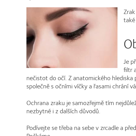
Zrak
také 
Ob
Je p
filtr
nečistot do očí. Z anatomického hlediska
společně s očními víčky a řasami chrání vá
Ochrana zraku je samozřejmě tím nejdůleži
nezbytné i z dalších důvodů.
Podívejte se třeba na sebe v zrcadle a před
Počkáme.