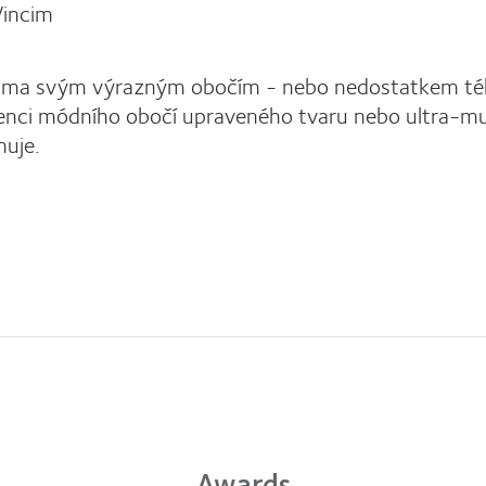
Vincim
 známa svým výrazným obočím - nebo nedostatkem té
vrženci módního obočí upraveného tvaru nebo ultra-
nuje.
Awards