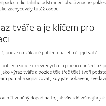
případech digitálního odstranění obočí značně pokles
grafie zachycovaly tutéž osobu.
az tváře a je klíčem pro
aci
lí, pouze na základě pohledu na jeho či její tvář?
ho pohledu široce rozevřených očí plného nadšení až p
jako výraz tváře a pozice těla (řeč těla) tvoří podst
ám pomáhá signalizovat, kdy jste pobaveni, zvědaví
hou mít značný dopad na to, jak vás lidé vnímají a ja