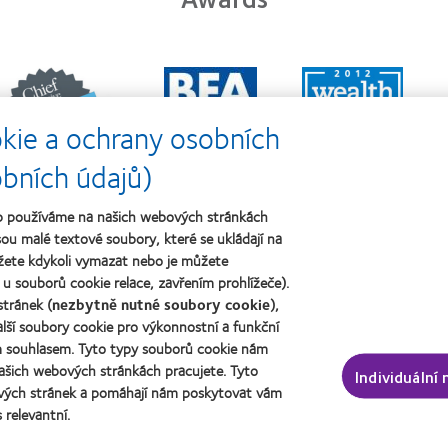
Learn
Learn
Learn
more
more
more
about
about
about
kie a ochrany osobních
ejlepší
Cena
Cena
polečnosti
o
Wealth
pro
nejlepší
of
obních údajů)
vedoucí
závod
health
pracovníky
roku
2011
žeb používáme na našich webových stránkách
roku
2011
(2011)
2012
(2011)
ou malé textové soubory, které se ukládají na
a
žete kdykoli vymazat nebo je můžete
2010
u souborů cookie relace, zavřením prohlížeče).
(2012)
í čočky a zrak
O společnosti CooperVision
tránek (
nezbytně nutné soubory cookie
),
lší soubory cookie pro výkonnostní a funkční
vatel
Kariéra v CooperVision
ým souhlasem. Tyto typy souborů cookie nám
uživatel
Kontaktujte nás
ašich webových stránkách pracujete. Tyto
Individuální
vých stránek a pomáhají nám poskytovat vám
 relevantní.