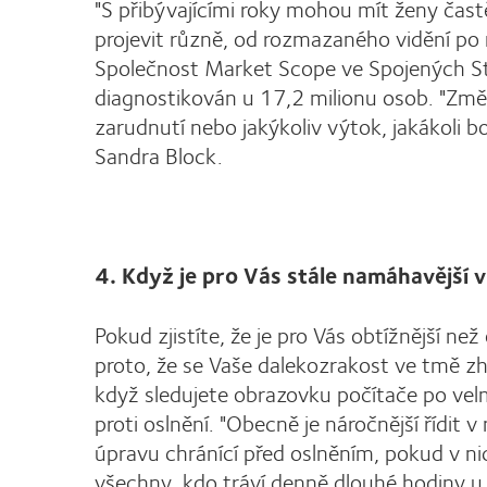
"S přibývajícími roky mohou mít ženy častě
projevit různě, od rozmazaného vidění po 
Společnost Market Scope ve Spojených S
diagnostikován u 17,2 milionu osob. "Změny
zarudnutí nebo jakýkoliv výtok, jakákoli bo
Sandra Block.
4. Když je pro Vás stále namáhavější v
Pokud zjistíte, že je pro Vás obtížnější ne
proto, že se Vaše dalekozrakost ve tmě zho
když sledujete obrazovku počítače po ve
proti oslnění. "Obecně je náročnější řídit
úpravu chránící před oslněním, pokud v nic
všechny, kdo tráví denně dlouhé hodiny u