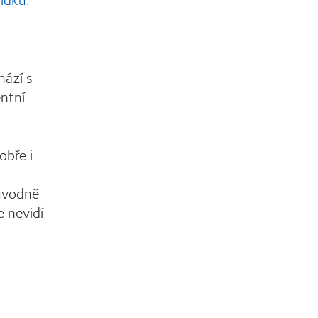
hází s
entní
obře i
Původně
e nevidí