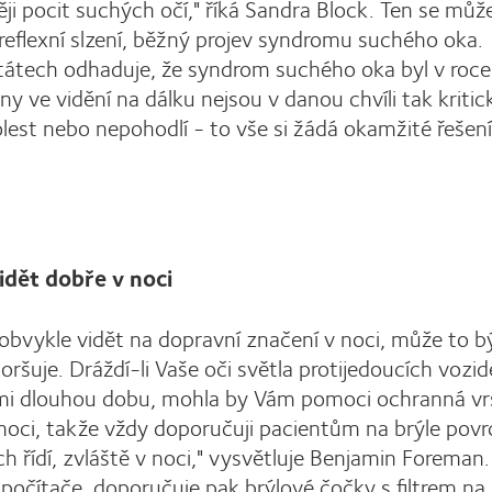
ji pocit suchých očí," říká Sandra Block. Ten se můž
reflexní slzení, běžný projev syndromu suchého oka.
tátech odhaduje, že syndrom suchého oka byl v roc
 ve vidění na dálku nejsou v danou chvíli tak kritick
lest nebo nepohodlí - to vše si žádá okamžité řešení,
idět dobře v noci
ž obvykle vidět na dopravní značení v noci, může to b
ršuje. Dráždí-li Vaše oči světla protijedoucích vozid
lmi dlouhou dobu, mohla by Vám pomoci ochranná vr
 v noci, takže vždy doporučuji pacientům na brýle po
h řídí, zvláště v noci," vysvětluje Benjamin Foreman.
 počítače, doporučuje pak brýlové čočky s filtrem n