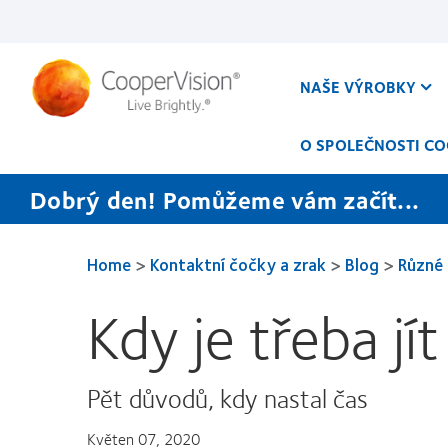
Přejít
k
hlavnímu
obsahu
NAŠE VÝROBKY
O SPOLEČNOSTI CO
Dobrý den! Pomůžeme vám začít...
Home
>
Kontaktní čočky a zrak
>
Blog
>
Různé
Kdy je třeba jí
Pět důvodů, kdy nastal čas
Květen 07, 2020