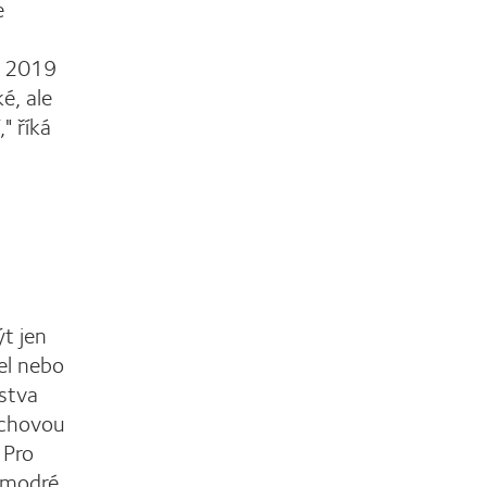
e
e 2019
é, ale
" říká
ýt jen
el nebo
stva
vrchovou
 Pro
a modré