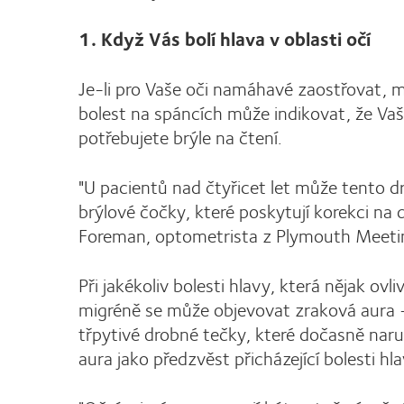
1. Když Vás bolí hlava v oblasti očí
Je-li pro Vaše oči namáhavé zaostřovat, m
bolest na spáncích může indikovat, že Vaše
potřebujete brýle na čtení.
"U pacientů nad čtyřicet let může tento dr
brýlové čočky, které poskytují korekci na d
Foreman, optometrista z Plymouth Meeting 
Při jakékoliv bolesti hlavy, která nějak ovli
migréně se může objevovat zraková aura -
třpytivé drobné tečky, které dočasně naruš
aura jako předzvěst přicházející bolesti h