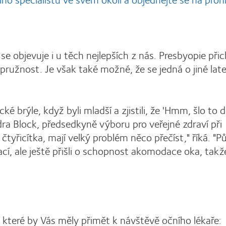
e objevuje i u těch nejlepších z nás. Presbyopie přic
pružnost. Je však také možné, že se jedná o jiné lat
brýle, když byli mladší a zjistili, že 'Hmm, šlo to d
andra Block, předsedkyně výboru pro veřejné zdraví při
čtyřicítka, mají velký problém něco přečíst," říká. "
ací, ale ještě přišli o schopnost akomodace oka, takž
které by Vás měly přimět k návštěvě očního lékaře: