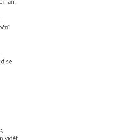
reman.
o
oční
m
ud se
t
e,
m vidět