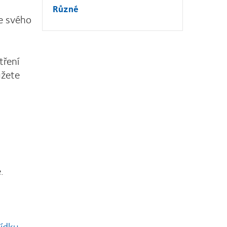
Různé
se svého
tření
ůžete
.
lídku.