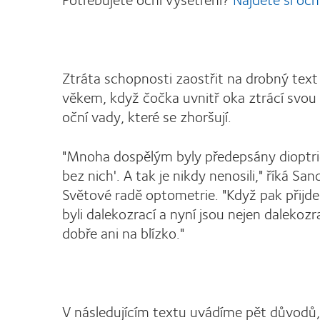
Ztráta schopnosti zaostřit na drobný text s
věkem, když čočka uvnitř oka ztrácí svou 
oční vady, které se zhoršují.
"Mnoha dospělým byly předepsány dioptrické 
bez nich'. A tak je nikdy nenosili," říká S
Světové radě optometrie. "Když pak přijde 
byli dalekozrací a nyní jsou nejen dalekozr
dobře ani na blízko."
V následujícím textu uvádíme pět důvodů, 