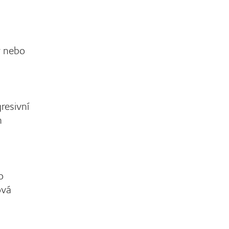
y nebo
resivní
n
o
ová