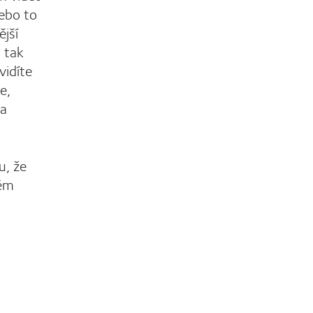
nebo to
ější
a tak
vidíte
e,
na
u, že
lém