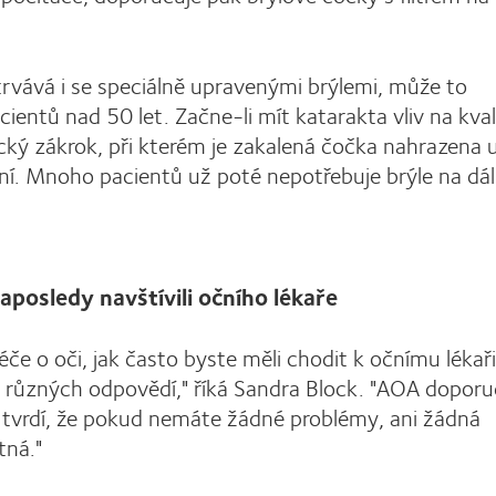
vává i se speciálně upravenými brýlemi, může to
entů nad 50 let. Začne-li mít katarakta vliv na kval
ický zákrok, při kterém je zakalená čočka nahrazena
dění. Mnoho pacientů už poté nepotřebuje brýle na dál
aposledy navštívili očního lékaře
če o oči, jak často byste měli chodit k očnímu lékař
 různých odpovědí," říká Sandra Block. "AOA doporu
aři tvrdí, že pokud nemáte žádné problémy, ani žádná
tná."