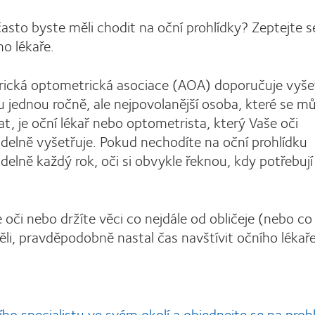
často byste měli chodit na oční prohlídky? Zeptejte 
ho lékaře.
ická optometrická asociace (AOA) doporučuje vyše
u jednou ročně, ale nejpovolanější osoba, které se m
at, je oční lékař nebo optometrista, který Vaše oči
idelně vyšetřuje. Pokud nechodíte na oční prohlídku
idelně každý rok, oči si obvykle řeknou, kdy potřebují
e oči nebo držíte věci co nejdále od obličeje (nebo co
děli, pravděpodobně nastal čas navštívit očního lékaře
ího specialistu ve svém okolí a objednejte se na proh