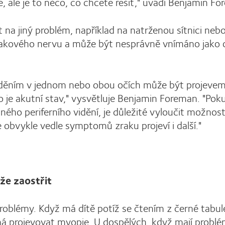
 ale je to něco, co chcete řešit," uvádí Benjamin Fo
na jiný problém, například na natrženou sítnici neb
rakového nervu a může být nesprávně vnímáno jako 
děním v jednom nebo obou očích může být projeve
To je akutní stav," vysvětluje Benjamin Foreman. "Pok
ného periferního vidění, je důležité vyloučit možnos
obvykle vedle symptomů zraku projeví i další."
že zaostřit
blémy. Když má dítě potíž se čtením z černé tabul
íná projevovat myopie. U dospělých, když mají problé