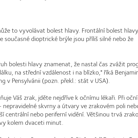
ůže to vyvolávat bolest hlavy. Frontální bolest hlav
 současné dioptrické brýle jsou příliš silné nebo že
uh bolesti hlavy znamenat, že nastal čas zvážit prog
álku, na střední vzdálenost i na blízko," říká Benjami
v Pensylvánii (pozn. překl.: stát v USA).
vňuje Váš zrak, jděte nejdříve k očnímu lékaři. Při oční
 nepravidelné skvrny a útvary ve zrakovém poli neb
í centrální nebo periferní vidění. Většinou trvá zrak
lavy kolem dvaceti minut.