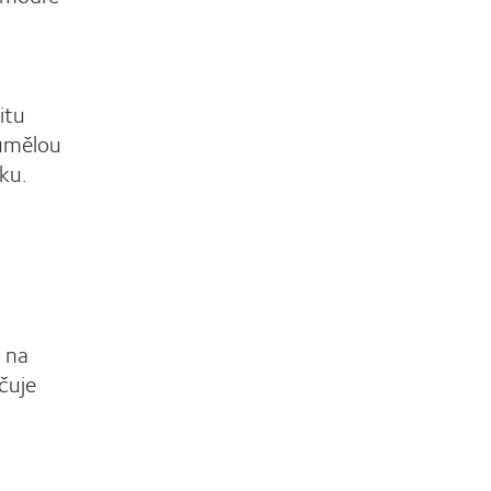
itu
 umělou
ku.
i na
čuje