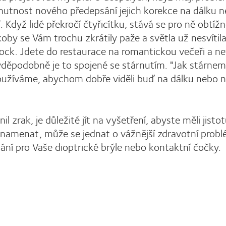
 nutnost nového předepsání jejich korekce na dálku 
í. Když lidé překročí čtyřicítku, stává se pro ně obtížn
koby se Vám trochu zkrátily paže a světla už nesvítil
 Block. Jdete do restaurace na romantickou večeři a ne
pravděpodobně je to spojené se stárnutím. "Jak stárnem
 používáme, abychom dobře viděli buď na dálku nebo 
 zrak, je důležité jít na vyšetření, abyste měli jistot
 znamenat, může se jednat o vážnější zdravotní prob
ní pro Vaše dioptrické brýle nebo kontaktní čočky.