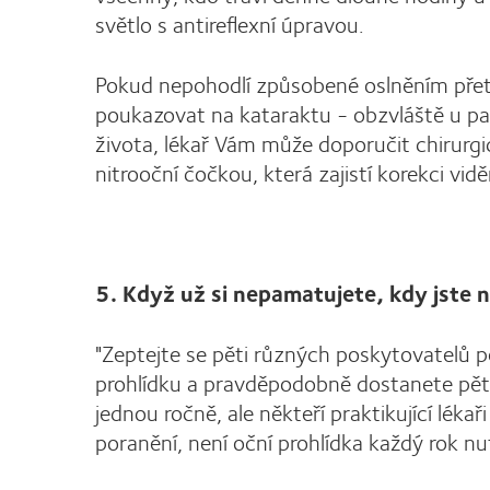
světlo s antireflexní úpravou.
Pokud nepohodlí způsobené oslněním přetr
poukazovat na kataraktu - obzvláště u paci
života, lékař Vám může doporučit chirurg
nitrooční čočkou, která zajistí korekci vi
5. Když už si nepamatujete, kdy jste n
"Zeptejte se pěti různých poskytovatelů pé
prohlídku a pravděpodobně dostanete pět
jednou ročně, ale někteří praktikující lék
poranění, není oční prohlídka každý rok nu