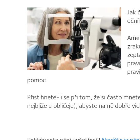
Jak 
oční
Amer
zrak
zept
prav
prav
pomoc.
Přistihnete-li se při tom, že si často mnet
nejblíže u obličeje), abyste na ně dobře vi
Potřebujete oční vyšetření?
Najděte si očn