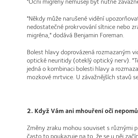
"Oční migrény nemusejí být nutně závažné,
"Někdy může narušené vidění upozorňovat 
nedostatečné prokrvování sítnice nebo z
migréna," dodává Benjamin Foreman.
Bolest hlavy doprovázená rozmazaným vi
optické neuritidy (oteklý optický nerv). "
jedná o kombinaci bolesti hlavy a rozmaza
mozkové mrtvice. U závažnějších stavů se 
2. Když Vám ani mhouření očí nepomů
Změny zraku mohou souviset s různými pro
často to poukazuje na to, že se u něj zač