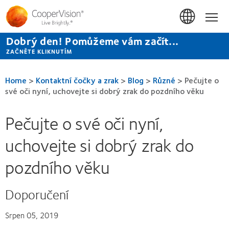
Přejít
k
Hom
hlavnímu
obsahu
Dobrý den! Pomůžeme vám začít...
ZAČNĚTE KLIKNUTÍM
Home
>
Kontaktní čočky a zrak
>
Blog
>
Různé
>
Pečujte o
své oči nyní, uchovejte si dobrý zrak do pozdního věku
Pečujte o své oči nyní,
uchovejte si dobrý zrak do
pozdního věku
Doporučení
Srpen 05, 2019