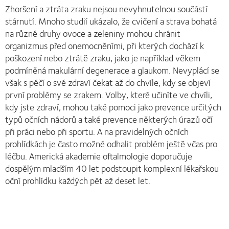
Zhoršení a ztráta zraku nejsou nevyhnutelnou součástí
stárnutí. Mnoho studií ukázalo, že cvičení a strava bohatá
na různé druhy ovoce a zeleniny mohou chránit
organizmus před onemocněními, při kterých dochází k
poškození nebo ztrátě zraku, jako je například věkem
podmíněná makulární degenerace a glaukom. Nevyplácí se
však s péčí o své zdraví čekat až do chvíle, kdy se objeví
první problémy se zrakem. Volby, které učiníte ve chvíli,
kdy jste zdraví, mohou také pomoci jako prevence určitých
typů očních nádorů a také prevence některých úrazů očí
při práci nebo při sportu. A na pravidelných očních
prohlídkách je často možné odhalit problém ještě včas pro
léčbu. Americká akademie oftalmologie doporučuje
dospělým mladším 40 let podstoupit komplexní lékařskou
oční prohlídku každých pět až deset let.