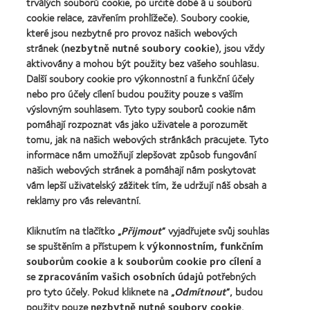
(2011)
trvalých souborů cookie, po určité době a u souborů
about
cookie relace, zavřením prohlížeče). Soubory cookie,
Cena
které jsou nezbytné pro provoz našich webových
REBRAND
100®
stránek (
nezbytně nutné soubory cookie
), jsou vždy
Global
aktivovány a mohou být použity bez vašeho souhlasu.
Award
Další soubory cookie pro výkonnostní a funkční účely
za
nebo pro účely cílení budou použity pouze s vaším
rok
výslovným souhlasem. Tyto typy souborů cookie nám
2012
Naše produkty
(2012)
pomáhají rozpoznat vás jako uživatele a porozumět
tomu, jak na našich webových stránkách pracujete. Tyto
Technologie kontaktních čoček
informace nám umožňují zlepšovat způsob fungování
Najděte ty pravé čočky pro vás
našich webových stránek a pomáhají nám poskytovat
vám lepší uživatelský zážitek tím, že udržují náš obsah a
reklamy pro vás relevantní.
Kontaktní čočky a zrak
Nový uživatel
Kliknutím na tlačítko „
Přijmout
“ vyjadřujete svůj souhlas
se spuštěním a přístupem k
výkonnostním, funkčním
Zkušený uživatel
souborům cookie
a
k souborům cookie pro cílení
a
Blog
se
zpracováním vašich osobních údajů
potřebných
pro tyto účely. Pokud kliknete na „
Odmítnout
“, budou
použity pouze
nezbytně nutné soubory cookie
.
O společnosti CooperVision