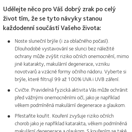
Udělejte něco pro Váš dobrý zrak po celý
život tím, že se tyto návyky stanou
každodenní součástí Vašeho života:
Noste sluneční brýle (i za oblačného počasí).
Dlouhodobé vystavování se slunci bez náležité
ochrany může zvýšit riziko očních onemocnění, mimo
jiné katarakty, makulární degenerace, vzniku
novotvarů a vzácné formy očního nádoru. Vyberte si
brýle, které filtrují 99 až 100% UVA i UVB záření.
Cvičte. Pravidelná fyzická aktivita Vás může ochránit
před vážnými onemocněními očí, jako je například
věkem podmíněná makulární degenerace a glaukom.
Přestaňte kouřit. Kouření zvyšuje riziko očních
chorob jako je například katarakta, věkem podmíněná
makulární degenerace a glaukom. S kouřením se také