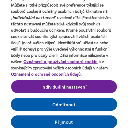
Můžete si také přizpůsobit své preference týkající se
Kariéra v CooperVision
souborů cookie a ochrany osobních údajů kliknutím na
Kontaktujte nás
„
Individuální nastavení
“ uvedené níže. Prostřednictvím
těchto nastavení můžete také kdykoli svůj souhlas
odvolat
s budoucím účinkem. Kromě používání souborů
Právní rámec
cookie se váš souhlas týká zpracování vašich osobních
Ochrana osobních údajů
údajů (např. vašich zájmů, identifikátorů uživatele nebo
vaší IP adresy) pro výše uvedené výkonnostní a funkční
Oznámení o používání souborů cookie
účely nebo pro účely cílení. Další informace naleznete v
Podmínky poskytování služeb
našem
Oznámení o používání souborů cookie
a v
souvisejícím zpracování vašich osobních údajů v našem
Pravidla zasílání komentářů
Oznámení o ochraně osobních údajů
.
Správa nastavení souhlasu
Individuální nastavení
Odmítnout
© 2026
CooperVision
|
Součást
CooperCompanies
| Kontaktní
čočky výrobce CooperVision jsou zdravotnické prostředky
určené ke korekci ametropie. Přečtěte si prosím příbalový
Přijmout
leták na
webové stránce
společnosti CooperVision.