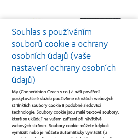
Learn
Learn
more
more
Souhlas s používáním
about
about
Cena
Kontaktní
souborů cookie a ochrany
Silmo
čočky
d’Or
roku
osobních údajů (vaše
za
(2013)
Learn
Learn
nejlepší
more
more
nastavení ochrany osobních
výrobek
about
about
pro
Nejlepší
Cena
údajů)
čočky
společnosti
o
MyDay™
pro
nejlepší
(2013)
vedoucí
závod
My (CooperVision Czech s.r.o.) a naši pověření
Learn
pracovníky
roku
Learn
poskytovatelé služeb používáme na našich webových
more
roku
2011
more
stránkách soubory cookie a podobné sledovací
about
2012
(2011)
about
Cena
technologie. Soubory cookie jsou malé textové soubory,
a
Cena
Wealth
2010
které se ukládají na vašem zařízení při návštěvě
ODMA
of
(2012)
webových stránek. Soubory cookie můžete kdykoli
2011
health
Learn
(2011)
vymazat nebo je můžete automaticky vymazat (u
2011
more