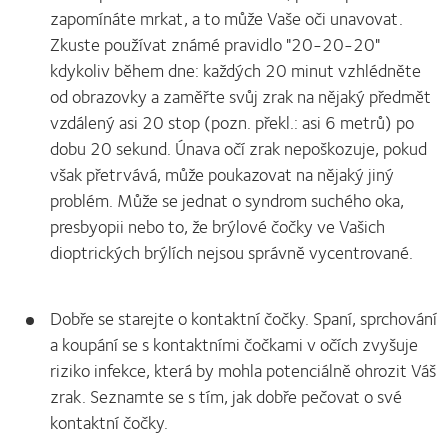
zapomínáte mrkat, a to může Vaše oči unavovat.
Zkuste používat známé pravidlo "20-20-20"
kdykoliv během dne: každých 20 minut vzhlédněte
od obrazovky a zaměřte svůj zrak na nějaký předmět
vzdálený asi 20 stop (pozn. překl.: asi 6 metrů) po
dobu 20 sekund. Únava očí zrak nepoškozuje, pokud
však přetrvává, může poukazovat na nějaký jiný
problém. Může se jednat o syndrom suchého oka,
presbyopii nebo to, že brýlové čočky ve Vašich
dioptrických brýlích nejsou správně vycentrované.
Dobře se starejte o kontaktní čočky. Spaní, sprchování
a koupání se s kontaktními čočkami v očích zvyšuje
riziko infekce, která by mohla potenciálně ohrozit Váš
zrak. Seznamte se s tím, jak dobře pečovat o své
kontaktní čočky.