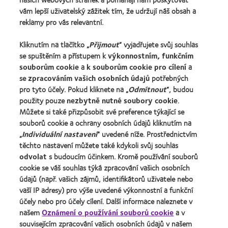
vám lepší uživatelský zážitek tím, že udržují náš obsah a
reklamy pro vás relevantní.
Kontaktní čočky a zrak
Nový uživatel
Kliknutím na tlačítko „
Přijmout
“ vyjadřujete svůj souhlas
se spuštěním a přístupem k
výkonnostním, funkčním
Zkušený uživatel
souborům cookie
a
k souborům cookie pro cílení
a
Blog
se
zpracováním vašich osobních údajů
potřebných
pro tyto účely. Pokud kliknete na „
Odmítnout
“, budou
použity pouze
nezbytně nutné soubory cookie
.
O společnosti CooperVision
Můžete si také přizpůsobit své preference týkající se
Kariéra v CooperVision
souborů cookie a ochrany osobních údajů kliknutím na
Kontaktujte nás
„
Individuální nastavení
“ uvedené níže. Prostřednictvím
těchto nastavení můžete také kdykoli svůj souhlas
odvolat
s budoucím účinkem. Kromě používání souborů
Právní rámec
cookie se váš souhlas týká zpracování vašich osobních
Ochrana osobních údajů
údajů (např. vašich zájmů, identifikátorů uživatele nebo
vaší IP adresy) pro výše uvedené výkonnostní a funkční
Oznámení o používání souborů cookie
účely nebo pro účely cílení. Další informace naleznete v
Podmínky poskytování služeb
našem
Oznámení o používání souborů cookie
a v
souvisejícím zpracování vašich osobních údajů v našem
Pravidla zasílání komentářů