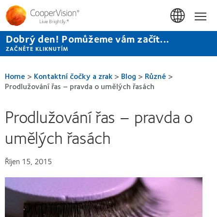
Přejít
k
Hom
hlavnímu
obsahu
Dobrý den! Pomůžeme vám začít...
ZAČNĚTE KLIKNUTÍM
Home
>
Kontaktní čočky a zrak
>
Blog
>
Různé
>
Prodlužování řas – pravda o umělých řasách
Prodlužování řas – pravda o
umělých řasách
Říjen 15, 2015