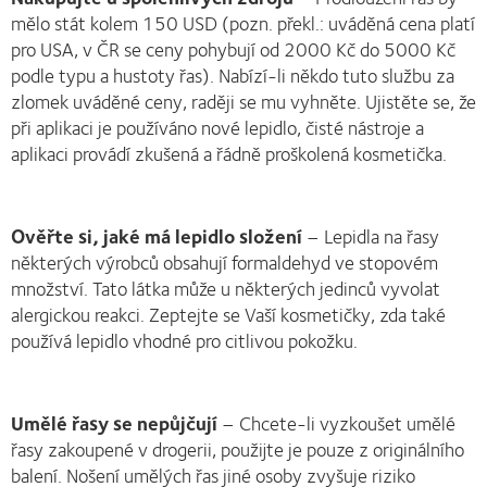
mělo stát kolem 150 USD (pozn. překl.: uváděná cena platí
pro USA, v ČR se ceny pohybují od 2000 Kč do 5000 Kč
podle typu a hustoty řas). Nabízí-li někdo tuto službu za
zlomek uváděné ceny, raději se mu vyhněte. Ujistěte se, že
při aplikaci je používáno nové lepidlo, čisté nástroje a
aplikaci provádí zkušená a řádně proškolená kosmetička.
Ověřte si, jaké má lepidlo složení
– Lepidla na řasy
některých výrobců obsahují formaldehyd ve stopovém
množství. Tato látka může u některých jedinců vyvolat
alergickou reakci. Zeptejte se Vaší kosmetičky, zda také
používá lepidlo vhodné pro citlivou pokožku.
Umělé řasy se nepůjčují
– Chcete-li vyzkoušet umělé
řasy zakoupené v drogerii, použijte je pouze z originálního
balení. Nošení umělých řas jiné osoby zvyšuje riziko