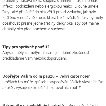
problémy. Taková rizika spojená s umělými řasami obnáší
infekci, podráždění nebo alergickou reakci. Dlouhé umělé
řasy také přivádějí do oka větší proud vzduchu, jak bylo
zjištěno v nedávné studii, která také uvádí, že řasy by měly
dosahovat přesně jedné třetiny délky oka, aby optimálně
chránily oko před prachem a suchostí.
Tipy pro správné použití
Abyste měly s umělými řasami jen dobré zkušenosti,
předkládáme Vám několik doporučení.
Dopřejte Vaším očím pauzu
– Velmi časté nošení
umělých řas může způsobit vypadávání Vašich vlastních řas
a také zvyšuje riziko očních zdravotních potíží.
Nakupujte u spolehlivých zdrojů
– Prodloužení řas by