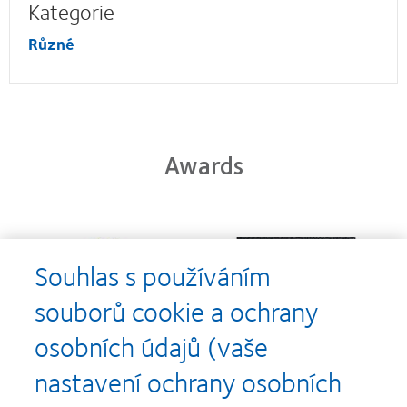
Kategorie
Různé
Awards
Learn
Learn
more
more
Souhlas s používáním
about
about
Cena
Kontaktní
souborů cookie a ochrany
Silmo
čočky
d’Or
roku
osobních údajů (vaše
za
(2013)
Learn
Learn
nejlepší
more
more
nastavení ochrany osobních
výrobek
about
about
pro
Nejlepší
Cena