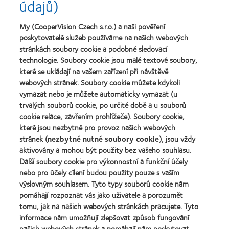
údajů)
čočky
společnosti
o
MyDay™
pro
nejlepší
(2013)
vedoucí
závod
My (CooperVision Czech s.r.o.) a naši pověření
Learn
pracovníky
roku
Learn
poskytovatelé služeb používáme na našich webových
more
roku
2011
more
stránkách soubory cookie a podobné sledovací
about
2012
(2011)
about
Cena
technologie. Soubory cookie jsou malé textové soubory,
a
Cena
Wealth
2010
které se ukládají na vašem zařízení při návštěvě
ODMA
of
(2012)
webových stránek. Soubory cookie můžete kdykoli
2011
health
Learn
(2011)
vymazat nebo je můžete automaticky vymazat (u
2011
more
(2011)
trvalých souborů cookie, po určité době a u souborů
about
cookie relace, zavřením prohlížeče). Soubory cookie,
Cena
které jsou nezbytné pro provoz našich webových
REBRAND
100®
stránek (
nezbytně nutné soubory cookie
), jsou vždy
Global
aktivovány a mohou být použity bez vašeho souhlasu.
Award
Další soubory cookie pro výkonnostní a funkční účely
za
nebo pro účely cílení budou použity pouze s vaším
rok
výslovným souhlasem. Tyto typy souborů cookie nám
2012
Naše produkty
(2012)
pomáhají rozpoznat vás jako uživatele a porozumět
tomu, jak na našich webových stránkách pracujete. Tyto
Technologie kontaktních čoček
informace nám umožňují zlepšovat způsob fungování
Najděte ty pravé čočky pro vás
našich webových stránek a pomáhají nám poskytovat