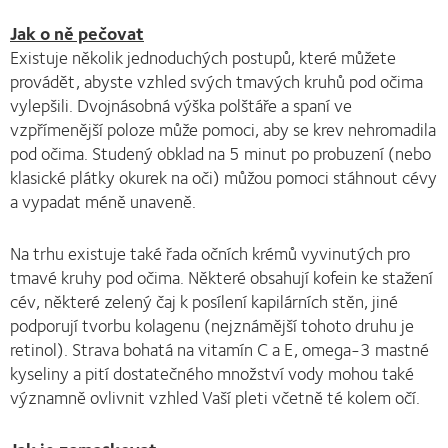
Jak o ně pečovat
Existuje několik jednoduchých postupů, které můžete
provádět, abyste vzhled svých tmavých kruhů pod očima
vylepšili. Dvojnásobná výška polštáře a spaní ve
vzpřímenější poloze může pomoci, aby se krev nehromadila
pod očima. Studený obklad na 5 minut po probuzení (nebo
klasické plátky okurek na oči) můžou pomoci stáhnout cévy
a vypadat méně unaveně.
Na trhu existuje také řada očních krémů vyvinutých pro
tmavé kruhy pod očima. Některé obsahují kofein ke stažení
cév, některé zelený čaj k posílení kapilárních stěn, jiné
podporují tvorbu kolagenu (nejznámější tohoto druhu je
retinol). Strava bohatá na vitamín C a E, omega-3 mastné
kyseliny a pití dostatečného množství vody mohou také
významně ovlivnit vzhled Vaší pleti včetně té kolem očí.