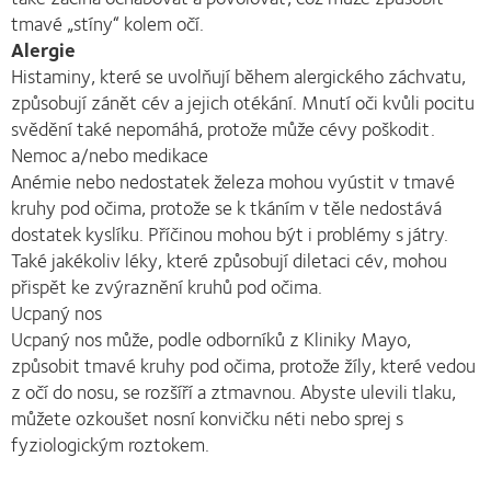
tmavé „stíny“ kolem očí.
Alergie
Histaminy, které se uvolňují během alergického záchvatu,
způsobují zánět cév a jejich otékání. Mnutí oči kvůli pocitu
svědění také nepomáhá, protože může cévy poškodit.
Nemoc a/nebo medikace
Anémie nebo nedostatek železa mohou vyústit v tmavé
kruhy pod očima, protože se k tkáním v těle nedostává
dostatek kyslíku. Příčinou mohou být i problémy s játry.
Také jakékoliv léky, které způsobují diletaci cév, mohou
přispět ke zvýraznění kruhů pod očima.
Ucpaný nos
Ucpaný nos může, podle odborníků z Kliniky Mayo,
způsobit tmavé kruhy pod očima, protože žíly, které vedou
z očí do nosu, se rozšíří a ztmavnou. Abyste ulevili tlaku,
můžete ozkoušet nosní konvičku néti nebo sprej s
fyziologickým roztokem.