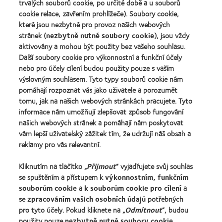
(2011)
trvalých souborů cookie, po určité době a u souborů
about
cookie relace, zavřením prohlížeče). Soubory cookie,
Cena
které jsou nezbytné pro provoz našich webových
REBRAND
100®
stránek (
nezbytně nutné soubory cookie
), jsou vždy
Global
aktivovány a mohou být použity bez vašeho souhlasu.
Award
Další soubory cookie pro výkonnostní a funkční účely
za
nebo pro účely cílení budou použity pouze s vaším
rok
výslovným souhlasem. Tyto typy souborů cookie nám
2012
Naše produkty
(2012)
pomáhají rozpoznat vás jako uživatele a porozumět
tomu, jak na našich webových stránkách pracujete. Tyto
Technologie kontaktních čoček
informace nám umožňují zlepšovat způsob fungování
Najděte ty pravé čočky pro vás
našich webových stránek a pomáhají nám poskytovat
vám lepší uživatelský zážitek tím, že udržují náš obsah a
reklamy pro vás relevantní.
Kontaktní čočky a zrak
Nový uživatel
Kliknutím na tlačítko „
Přijmout
“ vyjadřujete svůj souhlas
se spuštěním a přístupem k
výkonnostním, funkčním
Zkušený uživatel
souborům cookie
a
k souborům cookie pro cílení
a
Blog
se
zpracováním vašich osobních údajů
potřebných
pro tyto účely. Pokud kliknete na „
Odmítnout
“, budou
použity pouze
nezbytně nutné soubory cookie
.
O společnosti CooperVision