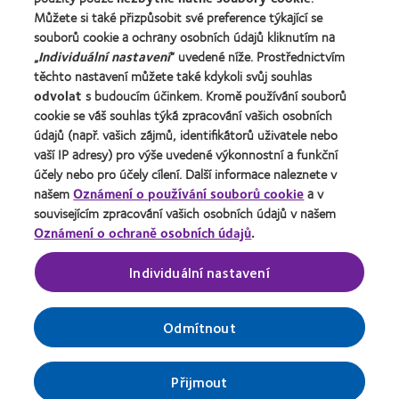
Můžete si také přizpůsobit své preference týkající se
Kariéra v CooperVision
souborů cookie a ochrany osobních údajů kliknutím na
Kontaktujte nás
„
Individuální nastavení
“ uvedené níže. Prostřednictvím
těchto nastavení můžete také kdykoli svůj souhlas
odvolat
s budoucím účinkem. Kromě používání souborů
Právní rámec
cookie se váš souhlas týká zpracování vašich osobních
Ochrana osobních údajů
údajů (např. vašich zájmů, identifikátorů uživatele nebo
vaší IP adresy) pro výše uvedené výkonnostní a funkční
Oznámení o používání souborů cookie
účely nebo pro účely cílení. Další informace naleznete v
Podmínky poskytování služeb
našem
Oznámení o používání souborů cookie
a v
souvisejícím zpracování vašich osobních údajů v našem
Pravidla zasílání komentářů
Oznámení o ochraně osobních údajů
.
Správa nastavení souhlasu
Individuální nastavení
Odmítnout
© 2026
CooperVision
|
Součást
CooperCompanies
| Kontaktní
čočky výrobce CooperVision jsou zdravotnické prostředky
určené ke korekci ametropie. Přečtěte si prosím příbalový
Přijmout
leták na
webové stránce
společnosti CooperVision.