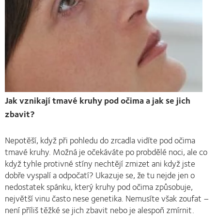
Jak vznikají tmavé kruhy pod očima a jak se jich
zbavit?
Nepotěší, když při pohledu do zrcadla vidíte pod očima
tmavé kruhy. Možná je očekáváte po probdělé noci, ale co
když tyhle protivné stíny nechtějí zmizet ani když jste
dobře vyspalí a odpočatí? Ukazuje se, že tu nejde jen o
nedostatek spánku, který kruhy pod očima způsobuje,
největší vinu často nese genetika. Nemusíte však zoufat –
není příliš těžké se jich zbavit nebo je alespoň zmírnit.