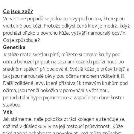
Co jsou zač?
Ve většině případů se jedná o cévy pod očima, které jsou
viditelné pod kůží. Protože odkysličená krev je modrá, když
prochází blízko u povrchu kůže, vytváří namodralý odstín.
Co je způsobuje?
Genetika
Jestliže máte světlou pleť, můžete si tmavé kruhy pod
očima bohužel připsat na seznam kožních potíží hned po
snadném spálení při opalování. Světlá kůže je průsvitnější a
tak jsou namodralé cévy pod očima mnohem viditelnější.
Další zděděné jevy, které přispívají k tmavým kruhům pod
očima, jsou tenčí pokožka v porovnání s většinou,
periorbitální hyperpigmentace a zapadlé oči dané kostní
stavbou.
Věk
Jak stárneme, naše pokožka ztrácí kolagen a ztenčuje se,
což má v důsledku vliv na její rostoucí průsvitnost. Kůže
také začíná ochabovat a povolovat, což může způsobit