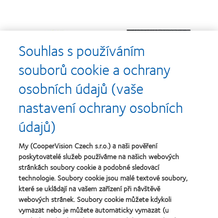
Learn
Learn
more
more
Souhlas s používáním
about
about
Cena
Kontaktní
souborů cookie a ochrany
Silmo
čočky
d’Or
roku
osobních údajů (vaše
za
(2013)
Learn
Learn
nejlepší
more
more
nastavení ochrany osobních
výrobek
about
about
pro
Nejlepší
Cena
údajů)
čočky
společnosti
o
MyDay™
pro
nejlepší
(2013)
vedoucí
závod
My (CooperVision Czech s.r.o.) a naši pověření
Learn
pracovníky
roku
Learn
poskytovatelé služeb používáme na našich webových
more
roku
2011
more
stránkách soubory cookie a podobné sledovací
about
2012
(2011)
about
Cena
technologie. Soubory cookie jsou malé textové soubory,
a
Cena
Wealth
2010
které se ukládají na vašem zařízení při návštěvě
ODMA
of
(2012)
webových stránek. Soubory cookie můžete kdykoli
2011
health
Learn
(2011)
vymazat nebo je můžete automaticky vymazat (u
2011
more