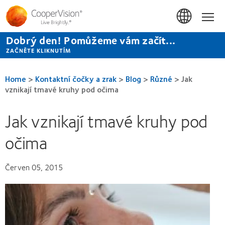
Přejít
k
Hom
hlavnímu
obsahu
Dobrý den! Pomůžeme vám začít...
ZAČNĚTE KLIKNUTÍM
Home
>
Kontaktní čočky a zrak
>
Blog
>
Různé
>
Jak
vznikají tmavé kruhy pod očima
Jak vznikají tmavé kruhy pod
očima
Červen 05, 2015