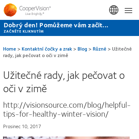
Přejít
k
Hom
hlavnímu
obsahu
Dobrý den! Pomůžeme vám začít...
ZAČNĚTE KLIKNUTÍM
Home
>
Kontaktní čočky a zrak
>
Blog
>
Různé
>
Užitečné
rady, jak pečovat o oči v zimě
Užitečné rady, jak pečovat o
oči v zimě
http://visionsource.com/blog/helpful-
tips-for-healthy-winter-vision/
Prosinec 10, 2017