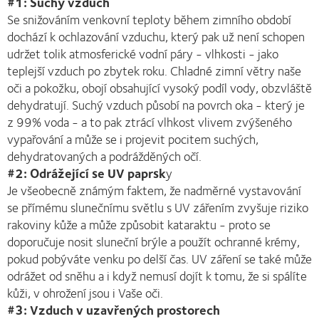
#1: Suchý vzduch
Se snižováním venkovní teploty během zimního období
dochází k ochlazování vzduchu, který pak už není schopen
udržet tolik atmosferické vodní páry - vlhkosti - jako
teplejší vzduch po zbytek roku. Chladné zimní větry naše
oči a pokožku, obojí obsahující vysoký podíl vody, obzvláště
dehydratují. Suchý vzduch působí na povrch oka - který je
z 99% voda - a to pak ztrácí vlhkost vlivem zvýšeného
vypařování a může se i projevit pocitem suchých,
dehydratovaných a podrážděných očí.
#2: Odrážející se UV paprsk
y
Je všeobecně známým faktem, že nadměrné vystavování
se přímému slunečnímu světlu s UV zářením zvyšuje riziko
rakoviny kůže a může způsobit kataraktu - proto se
doporučuje nosit sluneční brýle a použít ochranné krémy,
pokud pobýváte venku po delší čas. UV záření se také může
odrážet od sněhu a i když nemusí dojít k tomu, že si spálíte
kůži, v ohrožení jsou i Vaše oči.
#3: Vzduch v uzavřených prostorech