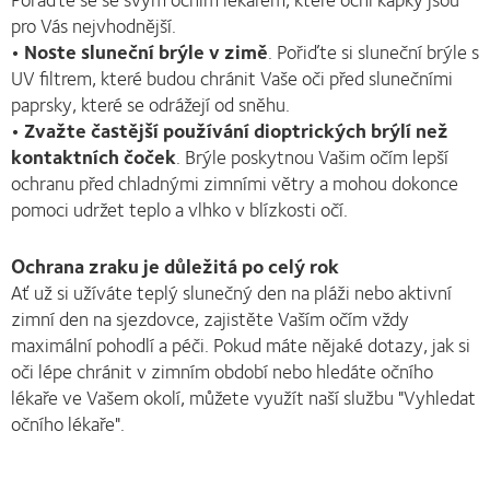
pro Vás nejvhodnější.
• Noste sluneční brýle v zimě
. Pořiďte si sluneční brýle s
UV filtrem, které budou chránit Vaše oči před slunečními
paprsky, které se odrážejí od sněhu.
• Zvažte častější používání dioptrických brýlí než
kontaktních čoček
. Brýle poskytnou Vašim očím lepší
ochranu před chladnými zimními větry a mohou dokonce
pomoci udržet teplo a vlhko v blízkosti očí.
Ochrana zraku je důležitá po celý rok
Ať už si užíváte teplý slunečný den na pláži nebo aktivní
zimní den na sjezdovce, zajistěte Vaším očím vždy
maximální pohodlí a péči. Pokud máte nějaké dotazy, jak si
oči lépe chránit v zimním období nebo hledáte očního
lékaře ve Vašem okolí, můžete využít naší službu "Vyhledat
očního lékaře".