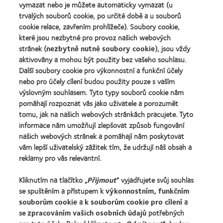
Learn
(2011)
vymazat nebo je můžete automaticky vymazat (u
2011
more
(2011)
trvalých souborů cookie, po určité době a u souborů
about
cookie relace, zavřením prohlížeče). Soubory cookie,
Cena
které jsou nezbytné pro provoz našich webových
REBRAND
100®
stránek (
nezbytně nutné soubory cookie
), jsou vždy
Global
aktivovány a mohou být použity bez vašeho souhlasu.
Award
Další soubory cookie pro výkonnostní a funkční účely
za
nebo pro účely cílení budou použity pouze s vaším
rok
výslovným souhlasem. Tyto typy souborů cookie nám
2012
Naše produkty
(2012)
pomáhají rozpoznat vás jako uživatele a porozumět
tomu, jak na našich webových stránkách pracujete. Tyto
Technologie kontaktních čoček
informace nám umožňují zlepšovat způsob fungování
Najděte ty pravé čočky pro vás
našich webových stránek a pomáhají nám poskytovat
vám lepší uživatelský zážitek tím, že udržují náš obsah a
reklamy pro vás relevantní.
Kontaktní čočky a zrak
Nový uživatel
Kliknutím na tlačítko „
Přijmout
“ vyjadřujete svůj souhlas
se spuštěním a přístupem k
výkonnostním, funkčním
Zkušený uživatel
souborům cookie
a
k souborům cookie pro cílení
a
Blog
se
zpracováním vašich osobních údajů
potřebných