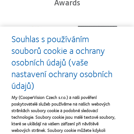
Awards
Learn
Learn
more
more
Souhlas s používáním
about
about
Cena
Kontaktní
souborů cookie a ochrany
Silmo
čočky
d’Or
roku
osobních údajů (vaše
za
(2013)
Learn
Learn
nejlepší
more
more
nastavení ochrany osobních
výrobek
about
about
pro
Nejlepší
Cena
údajů)
čočky
společnosti
o
MyDay™
pro
nejlepší
(2013)
vedoucí
závod
My (CooperVision Czech s.r.o.) a naši pověření
Learn
pracovníky
roku
Learn
poskytovatelé služeb používáme na našich webových
more
roku
2011
more
stránkách soubory cookie a podobné sledovací
about
2012
(2011)
about
Cena
technologie. Soubory cookie jsou malé textové soubory,
a
Cena
Wealth
2010
které se ukládají na vašem zařízení při návštěvě
ODMA
of
(2012)
webových stránek. Soubory cookie můžete kdykoli
2011
health