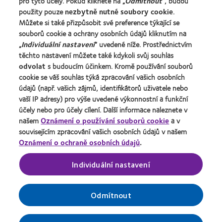
pro tyto účely. Pokud kliknete na „
Odmítnout
“, budou
použity pouze
nezbytně nutné soubory cookie
.
O společnosti CooperVision
Můžete si také přizpůsobit své preference týkající se
Kariéra v CooperVision
souborů cookie a ochrany osobních údajů kliknutím na
Kontaktujte nás
„
Individuální nastavení
“ uvedené níže. Prostřednictvím
těchto nastavení můžete také kdykoli svůj souhlas
odvolat
s budoucím účinkem. Kromě používání souborů
Právní rámec
cookie se váš souhlas týká zpracování vašich osobních
Ochrana osobních údajů
údajů (např. vašich zájmů, identifikátorů uživatele nebo
vaší IP adresy) pro výše uvedené výkonnostní a funkční
Oznámení o používání souborů cookie
účely nebo pro účely cílení. Další informace naleznete v
Podmínky poskytování služeb
našem
Oznámení o používání souborů cookie
a v
souvisejícím zpracování vašich osobních údajů v našem
Pravidla zasílání komentářů
Oznámení o ochraně osobních údajů
.
Správa nastavení souhlasu
Individuální nastavení
Odmítnout
© 2026
CooperVision
|
Součást
CooperCompanies
| Kontaktní
čočky výrobce CooperVision jsou zdravotnické prostředky