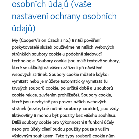
osobních údajů (vaše
za
(2013)
Learn
Learn
nejlepší
more
more
nastavení ochrany osobních
výrobek
about
about
pro
Nejlepší
Cena
údajů)
čočky
společnosti
o
MyDay™
pro
nejlepší
(2013)
vedoucí
závod
My (CooperVision Czech s.r.o.) a naši pověření
Learn
pracovníky
roku
Learn
poskytovatelé služeb používáme na našich webových
more
roku
2011
more
stránkách soubory cookie a podobné sledovací
about
2012
(2011)
about
Cena
technologie. Soubory cookie jsou malé textové soubory,
a
Cena
Wealth
2010
které se ukládají na vašem zařízení při návštěvě
ODMA
of
(2012)
webových stránek. Soubory cookie můžete kdykoli
2011
health
Learn
(2011)
vymazat nebo je můžete automaticky vymazat (u
2011
more
(2011)
trvalých souborů cookie, po určité době a u souborů
about
cookie relace, zavřením prohlížeče). Soubory cookie,
Cena
které jsou nezbytné pro provoz našich webových
REBRAND
100®
stránek (
nezbytně nutné soubory cookie
), jsou vždy
Global
aktivovány a mohou být použity bez vašeho souhlasu.
Award
Další soubory cookie pro výkonnostní a funkční účely
za
nebo pro účely cílení budou použity pouze s vaším
rok
výslovným souhlasem. Tyto typy souborů cookie nám
2012