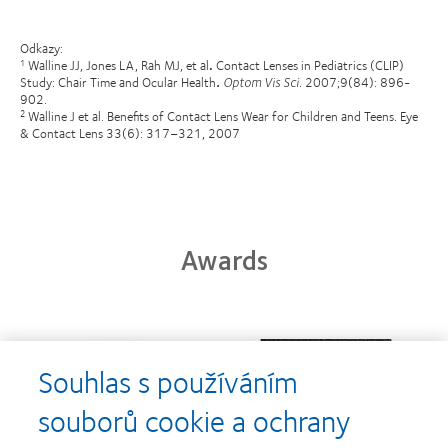
Odkazy:
Walline JJ, Jones LA, Rah MJ, et al
.
Contact Lenses in Pediatrics (CLIP)
1
Study: Chair Time and Ocular Health
.
Optom Vis Sci.
2007;9(84): 896-
902.
Walline J et al. Benefits of Contact Lens Wear for Children and Teens. Eye
2
& Contact Lens 33(6): 317–321, 2007
Awards
Learn
Learn
more
more
Souhlas s používáním
about
about
Cena
Kontaktní
souborů cookie a ochrany
Silmo
čočky
d’Or
roku