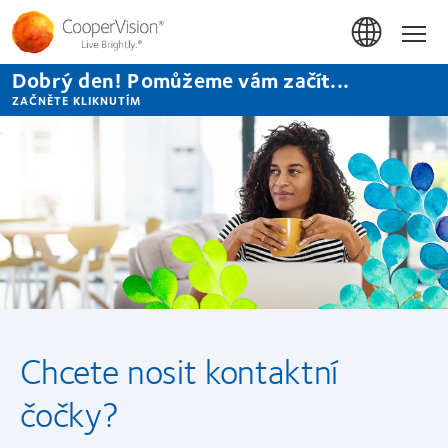
Přejít
k
Hom
hlavnímu
obsahu
Dobrý den! Pomůžeme vám začít...
ZAČNĚTE KLIKNUTÍM
Chcete nosit kontaktní
čočky?