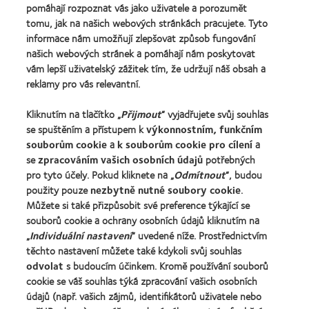
Naše produkty
(2012)
pomáhají rozpoznat vás jako uživatele a porozumět
tomu, jak na našich webových stránkách pracujete. Tyto
Technologie kontaktních čoček
informace nám umožňují zlepšovat způsob fungování
Najděte ty pravé čočky pro vás
našich webových stránek a pomáhají nám poskytovat
vám lepší uživatelský zážitek tím, že udržují náš obsah a
reklamy pro vás relevantní.
Kontaktní čočky a zrak
Nový uživatel
Kliknutím na tlačítko „
Přijmout
“ vyjadřujete svůj souhlas
se spuštěním a přístupem k
výkonnostním, funkčním
Zkušený uživatel
souborům cookie
a
k souborům cookie pro cílení
a
Blog
se
zpracováním vašich osobních údajů
potřebných
pro tyto účely. Pokud kliknete na „
Odmítnout
“, budou
použity pouze
nezbytně nutné soubory cookie
.
O společnosti CooperVision
Můžete si také přizpůsobit své preference týkající se
Kariéra v CooperVision
souborů cookie a ochrany osobních údajů kliknutím na
Kontaktujte nás
„
Individuální nastavení
“ uvedené níže. Prostřednictvím
těchto nastavení můžete také kdykoli svůj souhlas
odvolat
s budoucím účinkem. Kromě používání souborů
Právní rámec
cookie se váš souhlas týká zpracování vašich osobních
Ochrana osobních údajů
údajů (např. vašich zájmů, identifikátorů uživatele nebo