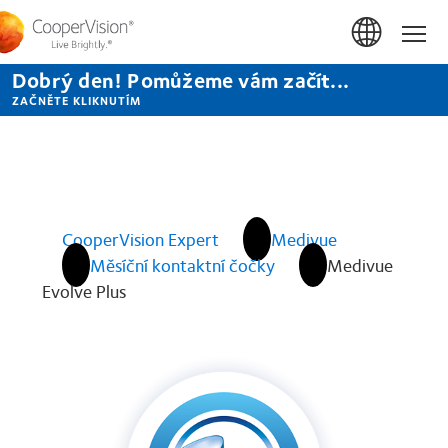
Přejít
k
Hom
hlavnímu
obsahu
Dobrý den! Pomůžeme vám začít...
ZAČNĚTE KLIKNUTÍM
CooperVision Expert
Medivue
Měsíční kontaktní čočky
Medivue
Evolve Plus