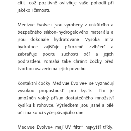
cítit, což pozitivně ovlivňuje vaše pohodlí při
jakékoli činnosti.
Medivue Evolve+ jsou vyrobeny z unikátního a
bezpečného silikon-hydrogelového materiálu a
jsou dokonale hydratované. Vysoká míra
hydratace zajišťuje přirozené zvlhčení a
zabraňuje pocitu suchosti očí a jejich
podráždění. Pomáhá také chránit čočky před
tvorbou usazenin na jejich povrchu.
Kontaktní čočky Medivue Evolve+ se vyznačují
vysokou propustností pro kyslík. Tím je
umožněn volný přísun dostatečného množství
kyslíku k rohovce. Výsledkem jsou jasné a bílé
oči i na konci vyčerpávajícího dne.
Medivue Evolve+ mají UV filtr* nejvyšší třídy.