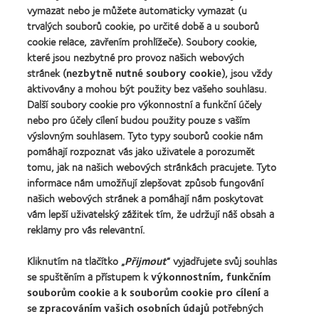
Learn
(2011)
vymazat nebo je můžete automaticky vymazat (u
2011
more
(2011)
trvalých souborů cookie, po určité době a u souborů
about
cookie relace, zavřením prohlížeče). Soubory cookie,
Cena
které jsou nezbytné pro provoz našich webových
REBRAND
100®
stránek (
nezbytně nutné soubory cookie
), jsou vždy
Global
aktivovány a mohou být použity bez vašeho souhlasu.
Award
Další soubory cookie pro výkonnostní a funkční účely
za
nebo pro účely cílení budou použity pouze s vaším
rok
výslovným souhlasem. Tyto typy souborů cookie nám
2012
Naše produkty
(2012)
pomáhají rozpoznat vás jako uživatele a porozumět
tomu, jak na našich webových stránkách pracujete. Tyto
Technologie kontaktních čoček
informace nám umožňují zlepšovat způsob fungování
Najděte ty pravé čočky pro vás
našich webových stránek a pomáhají nám poskytovat
vám lepší uživatelský zážitek tím, že udržují náš obsah a
reklamy pro vás relevantní.
Kontaktní čočky a zrak
Nový uživatel
Kliknutím na tlačítko „
Přijmout
“ vyjadřujete svůj souhlas
se spuštěním a přístupem k
výkonnostním, funkčním
Zkušený uživatel
souborům cookie
a
k souborům cookie pro cílení
a
Blog
se
zpracováním vašich osobních údajů
potřebných