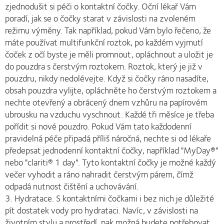
zjednodušit si péči o kontaktní čočky. Oční lékař Vám
poradí, jak se o čočky starat v závislosti na zvoleném
režimu výměny. Tak například, pokud Vám bylo řečeno, že
máte používat multifunkční roztok, po každém vyjmutí
čoček z očí byste je měli promnout, opláchnout a uložit je
do pouzdra s čerstvým roztokem. Roztok, který je již v
pouzdru, nikdy nedolévejte. Když si čočky ráno nasadíte,
obsah pouzdra vylijte, opláchněte ho čerstvým roztokem a
nechte otevřený a obrácený dnem vzhůru na papírovém
ubrousku na vzduchu vyschnout. Každé tři měsíce je třeba
pořídit si nové pouzdro. Pokud Vám tato každodenní
pravidelná péče připadá příliš náročná, nechte si od lékaře
předepsat jednodenní kontaktní čočky, například "MyDay®"
nebo "clariti® 1 day". Tyto kontaktní čočky je možné každý
večer vyhodit a ráno nahradit čerstvým párem, čímž
odpadá nutnost čištění a uchovávání.
3. Hydratace. S kontaktními čočkami i bez nich je důležité
pít dostatek vody pro hydrataci. Navíc, v závislosti na
životním stylu a prostředí, pak možná budete potřebovat