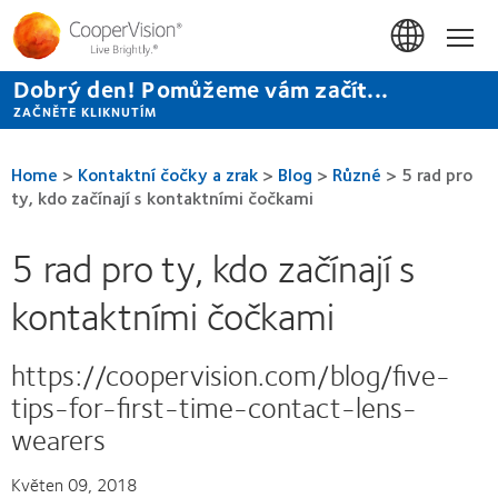
Přejít
k
Hom
hlavnímu
obsahu
Dobrý den! Pomůžeme vám začít...
ZAČNĚTE KLIKNUTÍM
Home
>
Kontaktní čočky a zrak
>
Blog
>
Různé
>
5 rad pro
ty, kdo začínají s kontaktními čočkami
5 rad pro ty, kdo začínají s
kontaktními čočkami
https://coopervision.com/blog/five-
tips-for-first-time-contact-lens-
wearers
Květen 09, 2018