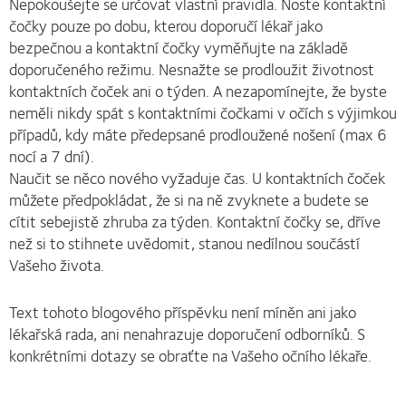
Nepokoušejte se určovat vlastní pravidla. Noste kontaktní
čočky pouze po dobu, kterou doporučí lékař jako
bezpečnou a kontaktní čočky vyměňujte na základě
doporučeného režimu. Nesnažte se prodloužit životnost
kontaktních čoček ani o týden. A nezapomínejte, že byste
neměli nikdy spát s kontaktními čočkami v očích s výjimkou
případů, kdy máte předepsané prodloužené nošení (max 6
nocí a 7 dní).
Naučit se něco nového vyžaduje čas. U kontaktních čoček
můžete předpokládat, že si na ně zvyknete a budete se
cítit sebejistě zhruba za týden. Kontaktní čočky se, dříve
než si to stihnete uvědomit, stanou nedílnou součástí
Vašeho života.
Text tohoto blogového příspěvku není míněn ani jako
lékařská rada, ani nenahrazuje doporučení odborníků. S
konkrétními dotazy se obraťte na Vašeho očního lékaře.