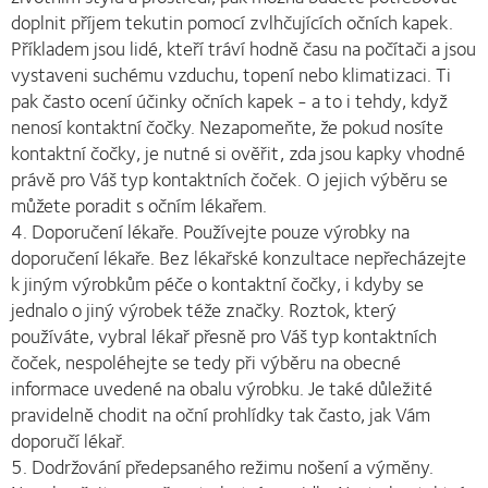
doplnit příjem tekutin pomocí zvlhčujících očních kapek.
Příkladem jsou lidé, kteří tráví hodně času na počítači a jsou
vystaveni suchému vzduchu, topení nebo klimatizaci. Ti
pak často ocení účinky očních kapek - a to i tehdy, když
nenosí kontaktní čočky. Nezapomeňte, že pokud nosíte
kontaktní čočky, je nutné si ověřit, zda jsou kapky vhodné
právě pro Váš typ kontaktních čoček. O jejich výběru se
můžete poradit s očním lékařem.
4. Doporučení lékaře. Používejte pouze výrobky na
doporučení lékaře. Bez lékařské konzultace nepřecházejte
k jiným výrobkům péče o kontaktní čočky, i kdyby se
jednalo o jiný výrobek téže značky. Roztok, který
používáte, vybral lékař přesně pro Váš typ kontaktních
čoček, nespoléhejte se tedy při výběru na obecné
informace uvedené na obalu výrobku. Je také důležité
pravidelně chodit na oční prohlídky tak často, jak Vám
doporučí lékař.
5. Dodržování předepsaného režimu nošení a výměny.