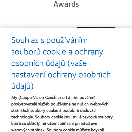
Awards
Learn
Learn
more
more
Souhlas s používáním
about
about
Cena
Kontaktní
souborů cookie a ochrany
Silmo
čočky
d’Or
roku
osobních údajů (vaše
za
(2013)
Learn
Learn
nejlepší
more
more
nastavení ochrany osobních
výrobek
about
about
pro
Nejlepší
Cena
údajů)
čočky
společnosti
o
MyDay™
pro
nejlepší
(2013)
vedoucí
závod
My (CooperVision Czech s.r.o.) a naši pověření
Learn
pracovníky
roku
Learn
poskytovatelé služeb používáme na našich webových
more
roku
2011
more
stránkách soubory cookie a podobné sledovací
about
2012
(2011)
about
Cena
technologie. Soubory cookie jsou malé textové soubory,
a
Cena
Wealth
2010
které se ukládají na vašem zařízení při návštěvě
ODMA
of
(2012)
webových stránek. Soubory cookie můžete kdykoli
2011
health