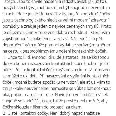
listech. Jsou to chvíle nadšení a radosti, avšak jak už to u
nových věcí bývá, mohou s nimi být spojené i nervozita a
strach. Přece jen je třeba vzít v úvahu, že kontaktní čočky
jsou z technologického hlediska velmi moderní zdravotní
pomůcky a zrak je jeden z nejvíce ceněných smyslů. Proto
je důležité učinit v této věci dobrá rozhodnutí, která Vám
zajistí pohodlí, spokojenost a zdraví. Následujících pět
doporučení Vám může pomoci vydat se správným směrem
na cestu k bezproblémovému nošení kontaktních čoček.
1. Chce to klid. Mnoho lidí si dělá starosti, že se škrábnou
do oka během nasazování kontaktních čoček nebo - ještě
hůře - že jim kontaktní čočka uvízne za okem. V této věci
se můžete uklidnit. Při nasazování a vyjímání kontaktních
čoček možná budete zpočátku nervózní, ale ať už Vám to
zní jakkoliv neuvěřitelně, nemusíte se vůbec bát dotknout
oka, pokud máte čisté ruce. Navíc jsou vnitřní části víček
spojené se zadní části oka, takže prostě není možné, aby
čočka sklouzla někam do propasti za okem.
2. Čisté kontaktní čočky. Není dobrý nápad snažit se