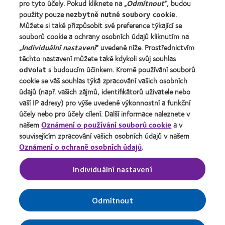
pro tyto účely. Pokud kliknete na „
Odmítnout
“, budou
použity pouze
nezbytně nutné soubory cookie
.
O společnosti CooperVision
Můžete si také přizpůsobit své preference týkající se
Kariéra v CooperVision
souborů cookie a ochrany osobních údajů kliknutím na
Kontaktujte nás
„
Individuální nastavení
“ uvedené níže. Prostřednictvím
těchto nastavení můžete také kdykoli svůj souhlas
odvolat
s budoucím účinkem. Kromě používání souborů
Právní rámec
cookie se váš souhlas týká zpracování vašich osobních
Ochrana osobních údajů
údajů (např. vašich zájmů, identifikátorů uživatele nebo
vaší IP adresy) pro výše uvedené výkonnostní a funkční
Oznámení o používání souborů cookie
účely nebo pro účely cílení. Další informace naleznete v
Podmínky poskytování služeb
našem
Oznámení o používání souborů cookie
a v
souvisejícím zpracování vašich osobních údajů v našem
Pravidla zasílání komentářů
Oznámení o ochraně osobních údajů
.
Správa nastavení souhlasu
Individuální nastavení
Odmítnout
© 2026
CooperVision
|
Součást
CooperCompanies
| Kontaktní
čočky výrobce CooperVision jsou zdravotnické prostředky