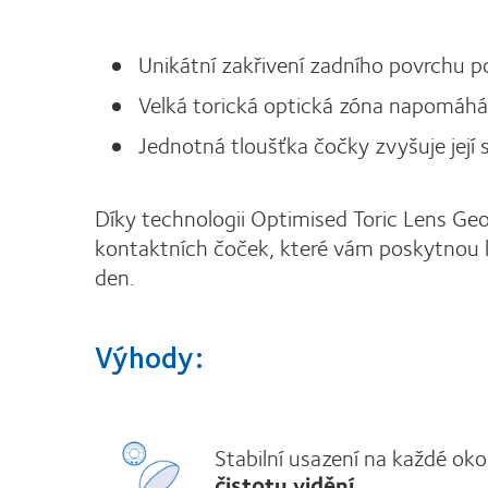
Unikátní zakřivení zadního povrchu pod
Velká torická optická zóna napomáhá
Jednotná tloušťka čočky zvyšuje její s
Díky technologii Optimised Toric Lens G
kontaktních čoček, které vám poskytnou k
den.
Výhody:
Stabilní usazení na každé ok
čistotu vidění