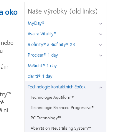
Naše výrobky (old links)
na oko
MyDay®
Avaira Vitality®
 nebo
Biofinity® a Biofinity® XR
du
Proclear® 1 day
 vám
MiSight® 1 day
clariti® 1 day
Technologie kontaktních čoček
etry™
Technologie Aquaform®
ré
Technologie Balanced Progressive®
ální
PC Technology™
Aberration Neutralising System™