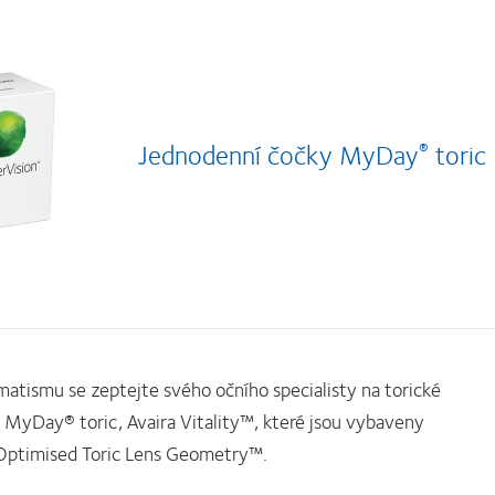
Jednodenní čočky MyDay
toric
®
igmatismu se zeptejte svého očního specialisty na torické
, MyDay® toric, Avaira Vitality™, které jsou vybaveny
 Optimised Toric Lens Geometry™.