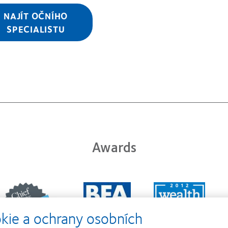
NAJÍT OČNÍHO
SPECIALISTU
Awards
Learn
Learn
Learn
more
more
more
about
about
about
kie a ochrany osobních
ejlepší
Cena
Cena
polečnosti
o
Wealth