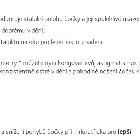
poruje stabilní polohu čočky a její spolehlivé usazen
 dobrému vidění.
tabilitu na oku pro lepší čistotu vidění.
eometry™ můžete nyní korigovat svůj astigmatismus
onzistentně ostré vidění a pohodlné nošení čoček 
o a snížení pohybů čočky při mrknutí oka pro
lepší