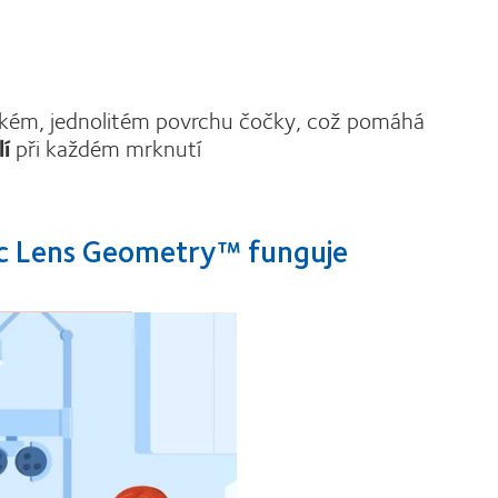
dkém, jednolitém povrchu čočky, což pomáhá
í
při každém mrknutí
ric Lens Geometry™ funguje