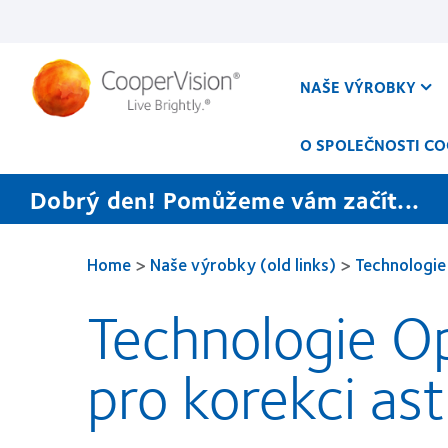
Přejít
k
hlavnímu
obsahu
NAŠE VÝROBKY
O SPOLEČNOSTI CO
Dobrý den! Pomůžeme vám začít...
Home
>
Naše výrobky (old links)
>
Technologie
Technologie O
pro korekci as