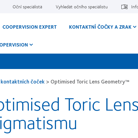
Oční specialista
Vyhledat očního specialistu
Inf
COOPERVISION EXPERT
KONTAKTNÍ ČOČKY A ZRAK
OPERVISION
 kontaktních čoček
>
Optimised Toric Lens Geometry™
ptimised Toric Le
tigmatismu