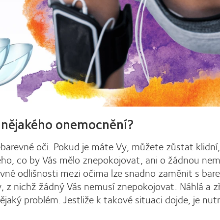
m nějakého onemocnění?
ebarevné oči. Pokud je máte Vy, můžete zůstat klidní,
čeho, co by Vás mělo znepokojovat, ani o žádnou ne
vné odlišnosti mezi očima lze snadno zaměnit s bar
y, z nichž žádný Vás nemusí znepokojovat. Náhlá a z
ký problém. Jestliže k takové situaci dojde, je nut