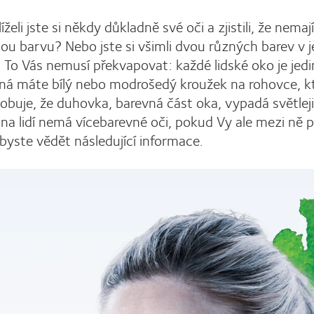
íželi jste si někdy důkladně své oči a zjistili, že nemají
nou barvu? Nebo jste si všimli dvou různých barev v
 To Vás nemusí překvapovat: každé lidské oko je jed
á máte bílý nebo modrošedý kroužek na rohovce, k
obuje, že duhovka, barevná část oka, vypadá světlej
ina lidí nemá vícebarevné oči, pokud Vy ale mezi ně p
 byste vědět následující informace.