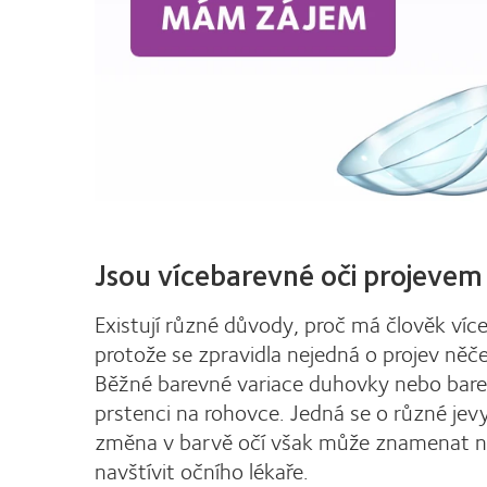
Jsou vícebarevné oči projeve
Existují různé důvody, proč má člověk víc
protože se zpravidla nejedná o projev ně
Běžné barevné variace duhovky nebo bare
prstenci na rohovce. Jedná se o různé jev
změna v barvě očí však může znamenat něja
navštívit očního lékaře.