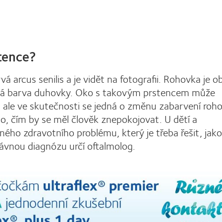
tence?
á arcus senilis a je vidět na fotografii. Rohovka je o
vítá barva duhovky. Oko s takovým prstencem může
ale ve skutečnosti se jedná o změnu zabarvení roho
co, čím by se měl člověk znepokojovat. U dětí a
ného zdravotního problému, který je třeba řešit, jako
rávnou diagnózu určí oftalmolog.