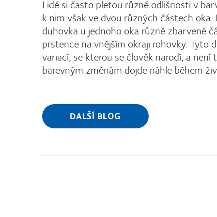
Lidé si často pletou různé odlišnosti v b
k nim však ve dvou různých částech oka. 
duhovka u jednoho oka různě zbarvené čás
prstence na vnějším okraji rohovky. Tyto
variací, se kterou se člověk narodí, a nen
barevným změnám dojde náhle během život
DALŠÍ BLOG