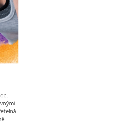
moc.
evnými
řetelná
né