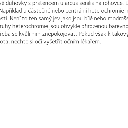
arvě duhovky s prstencem u arcus senilis na rohovce.
Například u částečné nebo centrální heterochromie
ti. Není to ten samý jev jako jsou bílé nebo modroš
 druhy heterochromie jsou obvykle přirozenou barevn
í třeba se kvůli nim znepokojovat. Pokud však k tako
a, nechte si oči vyšetřit očním lékařem.