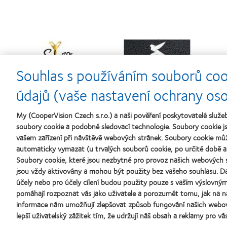
Learn
Learn
more
more
about
about
Souhlas s používáním souborů coo
Cena
Kontaktní
N
Silmo
čočky
s
d’Or
roku
údajů (vaše nastavení ochrany os
za
(2013)
nejlepší
My (CooperVision Czech s.r.o.) a naši pověření poskytovatelé slu
výrobek
pro
soubory cookie a podobné sledovací technologie. Soubory cookie js
čočky
vašem zařízení při návštěvě webových stránek. Soubory cookie mů
MyDay™
automaticky vymazat (u trvalých souborů cookie, po určité době a 
(2013)
Naše produkty
Kontaktn
Soubory cookie, které jsou nezbytné pro provoz našich webových s
jsou vždy aktivovány a mohou být použity bez vašeho souhlasu. Da
Technologie kontaktních čoček
Nový uži
účely nebo pro účely cílení budou použity pouze s vaším výslovn
Najděte ty pravé čočky pro vás
Zkušený 
pomáhají rozpoznat vás jako uživatele a porozumět tomu, jak na n
Blog
informace nám umožňují zlepšovat způsob fungování našich webo
lepší uživatelský zážitek tím, že udržují náš obsah a reklamy pro vás