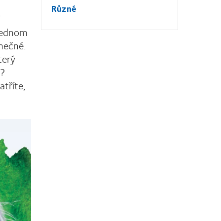
Různé
 jednom
inečné.
terý
i?
atříte,