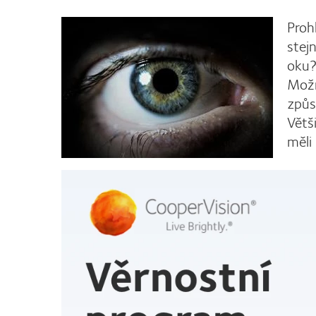
Prohl
stej
oku?
Možn
způs
Větš
měli