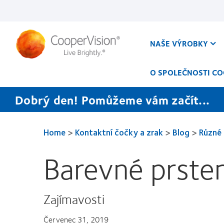
Přejít
k
hlavnímu
obsahu
NAŠE VÝROBKY
O SPOLEČNOSTI CO
Dobrý den! Pomůžeme vám začít...
Home
>
Kontaktní čočky a zrak
>
Blog
>
Různé
Barevné prste
Zajímavosti
Červenec 31, 2019