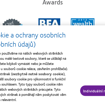
Awards
Learn
Learn
Learn
more
more
more
about
about
about
kie a ochrany osobních
ejlepší
Cena
Cena
polečnosti
o
Wealth
pro
nejlepší
of
obních údajů)
vedoucí
závod
health
pracovníky
roku
2011
žeb používáme na našich webových stránkách
roku
2011
(2011)
2012
(2011)
ou malé textové soubory, které se ukládají na
a
žete kdykoli vymazat nebo je můžete
2010
u souborů cookie relace, zavřením prohlížeče).
(2012)
í čočky a zrak
O společnosti CooperVision
tránek (
nezbytně nutné soubory cookie
),
lší soubory cookie pro výkonnostní a funkční
vatel
Kariéra v CooperVision
ým souhlasem. Tyto typy souborů cookie nám
uživatel
Kontaktujte nás
ašich webových stránkách pracujete. Tyto
Individuální
vých stránek a pomáhají nám poskytovat vám
 relevantní.