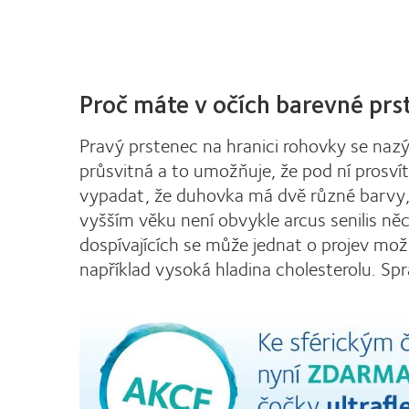
Proč máte v očích barevné prs
Pravý prstenec na hranici rohovky se nazýv
průsvitná a to umožňuje, že pod ní pros
vypadat, že duhovka má dvě různé barvy, 
vyšším věku není obvykle arcus senilis ně
dospívajících se může jednat o projev mož
například vysoká hladina cholesterolu. Sp