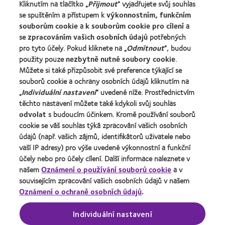
Kliknutím na tlačítko „
Přijmout
“ vyjadřujete svůj souhlas
se spuštěním a přístupem k
výkonnostním, funkčním
Zkušený uživatel
souborům cookie
a
k souborům cookie pro cílení
a
Blog
se
zpracováním vašich osobních údajů
potřebných
pro tyto účely. Pokud kliknete na „
Odmítnout
“, budou
použity pouze
nezbytně nutné soubory cookie
.
O společnosti CooperVision
Můžete si také přizpůsobit své preference týkající se
Kariéra v CooperVision
souborů cookie a ochrany osobních údajů kliknutím na
Kontaktujte nás
„
Individuální nastavení
“ uvedené níže. Prostřednictvím
těchto nastavení můžete také kdykoli svůj souhlas
odvolat
s budoucím účinkem. Kromě používání souborů
Právní rámec
cookie se váš souhlas týká zpracování vašich osobních
Ochrana osobních údajů
údajů (např. vašich zájmů, identifikátorů uživatele nebo
vaší IP adresy) pro výše uvedené výkonnostní a funkční
Oznámení o používání souborů cookie
účely nebo pro účely cílení. Další informace naleznete v
Podmínky poskytování služeb
našem
Oznámení o používání souborů cookie
a v
souvisejícím zpracování vašich osobních údajů v našem
Pravidla zasílání komentářů
Oznámení o ochraně osobních údajů
.
Správa nastavení souhlasu
Individuální nastavení