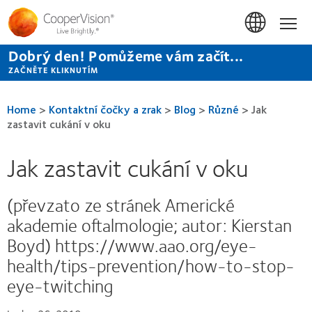
Přejít
k
Hom
hlavnímu
obsahu
Dobrý den! Pomůžeme vám začít...
ZAČNĚTE KLIKNUTÍM
Home
>
Kontaktní čočky a zrak
>
Blog
>
Různé
>
Jak
zastavit cukání v oku
Jak zastavit cukání v oku
(převzato ze stránek Americké
akademie oftalmologie; autor: Kierstan
Boyd) https://www.aao.org/eye-
health/tips-prevention/how-to-stop-
eye-twitching