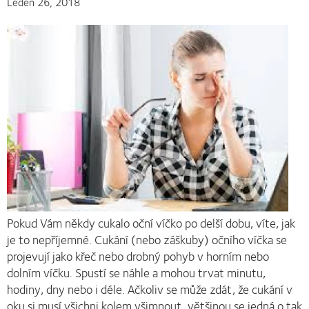
Leden 26, 2018
Pokud Vám někdy cukalo oční víčko po delší dobu, víte, jak
je to nepříjemné. Cukání (nebo záškuby) očního víčka se
projevují jako křeč nebo drobný pohyb v horním nebo
dolním víčku. Spustí se náhle a mohou trvat minutu,
hodiny, dny nebo i déle. Ačkoliv se může zdát, že cukání v
oku si musí všichni kolem všimnout, většinou se jedná o tak