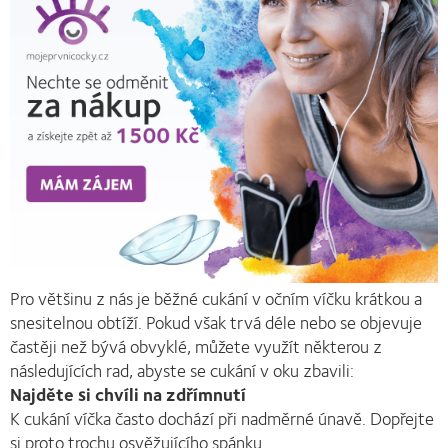
Pro většinu z nás je běžné cukání v očním víčku krátkou a
snesitelnou obtíží. Pokud však trvá déle nebo se objevuje
častěji než bývá obvyklé, můžete využít některou z
následujících rad, abyste se cukání v oku zbavili:
Najděte si chvíli na zdřímnutí
K cukání víčka často dochází při nadměrné únavě. Dopřejte
si proto trochu osvěžujícího spánku.