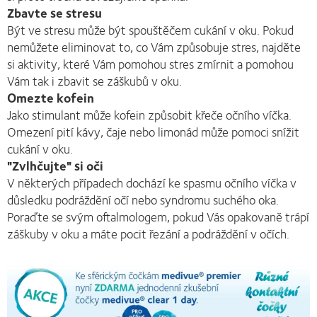
Zbavte se stresu
Být ve stresu může být spouštěčem cukání v oku. Pokud
nemůžete eliminovat to, co Vám způsobuje stres, najděte
si aktivity, které Vám pomohou stres zmírnit a pomohou
Vám tak i zbavit se záškubů v oku.
Omezte kofein
Jako stimulant může kofein způsobit křeče očního víčka.
Omezení pití kávy, čaje nebo limonád může pomoci snížit
cukání v oku.
"Zvlhčujte" si oči
V některých případech dochází ke spasmu očního víčka v
důsledku podráždění očí nebo syndromu suchého oka.
Poraďte se svým oftalmologem, pokud Vás opakovaně trápí
záškuby v oku a máte pocit řezání a podráždění v očích.