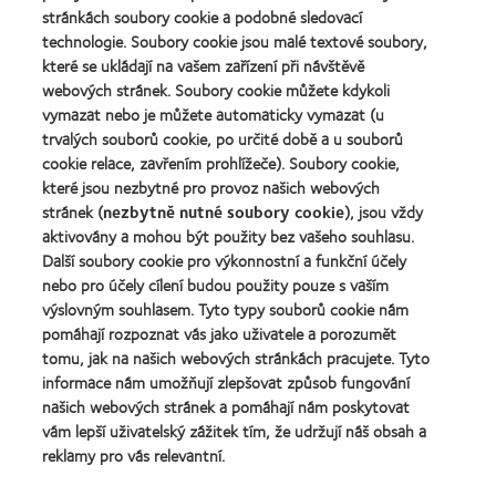
roku
2011
more
stránkách soubory cookie a podobné sledovací
about
2012
(2011)
about
Cena
technologie. Soubory cookie jsou malé textové soubory,
a
Cena
Wealth
2010
které se ukládají na vašem zařízení při návštěvě
ODMA
of
(2012)
webových stránek. Soubory cookie můžete kdykoli
2011
health
Learn
(2011)
vymazat nebo je můžete automaticky vymazat (u
2011
more
(2011)
trvalých souborů cookie, po určité době a u souborů
about
cookie relace, zavřením prohlížeče). Soubory cookie,
Cena
které jsou nezbytné pro provoz našich webových
REBRAND
100®
stránek (
nezbytně nutné soubory cookie
), jsou vždy
Global
aktivovány a mohou být použity bez vašeho souhlasu.
Award
Další soubory cookie pro výkonnostní a funkční účely
za
nebo pro účely cílení budou použity pouze s vaším
rok
výslovným souhlasem. Tyto typy souborů cookie nám
2012
Naše produkty
(2012)
pomáhají rozpoznat vás jako uživatele a porozumět
tomu, jak na našich webových stránkách pracujete. Tyto
Technologie kontaktních čoček
informace nám umožňují zlepšovat způsob fungování
Najděte ty pravé čočky pro vás
našich webových stránek a pomáhají nám poskytovat
vám lepší uživatelský zážitek tím, že udržují náš obsah a
reklamy pro vás relevantní.
Kontaktní čočky a zrak
Nový uživatel