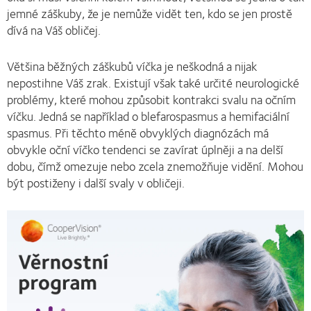
jemné záškuby, že je nemůže vidět ten, kdo se jen prostě
dívá na Váš obličej.
Většina běžných záškubů víčka je neškodná a nijak
nepostihne Váš zrak. Existují však také určité neurologické
problémy, které mohou způsobit kontrakci svalu na očním
víčku. Jedná se například o blefarospasmus a hemifaciální
spasmus. Při těchto méně obvyklých diagnózách má
obvykle oční víčko tendenci se zavírat úplněji a na delší
dobu, čímž omezuje nebo zcela znemožňuje vidění. Mohou
být postiženy i další svaly v obličeji.