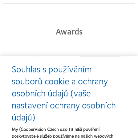
Awards
Learn
Learn
more
more
Souhlas s používáním
about
about
Cena
Kontaktní
souborů cookie a ochrany
Silmo
čočky
d’Or
roku
osobních údajů (vaše
za
(2013)
Learn
Learn
nejlepší
more
more
nastavení ochrany osobních
výrobek
about
about
pro
Nejlepší
Cena
údajů)
čočky
společnosti
o
MyDay™
pro
nejlepší
(2013)
vedoucí
závod
My (CooperVision Czech s.r.o.) a naši pověření
Learn
pracovníky
roku
Learn
poskytovatelé služeb používáme na našich webových
more