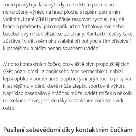
tomu poskytují další výhody, mezi které patří ničím
nenarušený výhled na hrací plochu s lepším periferním
viděním, které dítěti umožňuje reagovat rychleji na jiné
hráče a předměty, jako například na fotbalový míč nebo
baseballový míček blížící se ze strany. Kontaktní čočky také
zůstávají v dětském oku stabilní při pohybu a tím přispívají
k jasnějšímu a ničím nenarušovanému vidění.
Mnoho kontaktních čoček, obzvláště plyn propouštějících
(GP; pozn. překl.: z anglického "gas permeable"), nabízí
lepší optiku v porovnání s dioptrickými brýlemi. To přispívá
k jasnějšímu vidění, které může zlepšit sportovní výkon.
Například baseballový hráč tak může uvidět míček o několik
milisekund dříve, jestliže díky kontaktním čočkám uvidí
ostře.
Posílení sebevědomí díky kontaktním čočkám