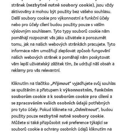
100®
stránek (
nezbytně nutné soubory cookie
), jsou vždy
Global
aktivovány a mohou být použity bez vašeho souhlasu.
Award
Další soubory cookie pro výkonnostní a funkční účely
za
nebo pro účely cílení budou použity pouze s vaším
rok
výslovným souhlasem. Tyto typy souborů cookie nám
2012
Naše produkty
(2012)
pomáhají rozpoznat vás jako uživatele a porozumět
tomu, jak na našich webových stránkách pracujete. Tyto
Technologie kontaktních čoček
informace nám umožňují zlepšovat způsob fungování
Najděte ty pravé čočky pro vás
našich webových stránek a pomáhají nám poskytovat
vám lepší uživatelský zážitek tím, že udržují náš obsah a
reklamy pro vás relevantní.
Kontaktní čočky a zrak
Nový uživatel
Kliknutím na tlačítko „
Přijmout
“ vyjadřujete svůj souhlas
se spuštěním a přístupem k
výkonnostním, funkčním
Zkušený uživatel
souborům cookie
a
k souborům cookie pro cílení
a
Blog
se
zpracováním vašich osobních údajů
potřebných
pro tyto účely. Pokud kliknete na „
Odmítnout
“, budou
použity pouze
nezbytně nutné soubory cookie
.
O společnosti CooperVision
Můžete si také přizpůsobit své preference týkající se
Kariéra v CooperVision
souborů cookie a ochrany osobních údajů kliknutím na