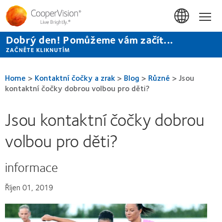
Přejít
k
Hom
hlavnímu
obsahu
Dobrý den! Pomůžeme vám začít...
ZAČNĚTE KLIKNUTÍM
Home
>
Kontaktní čočky a zrak
>
Blog
>
Různé
>
Jsou
kontaktní čočky dobrou volbou pro děti?
Jsou kontaktní čočky dobrou
volbou pro děti?
informace
Říjen 01, 2019