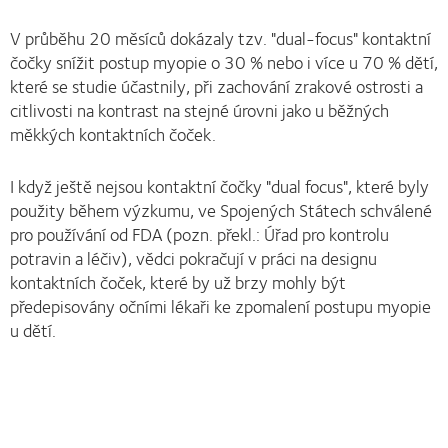
V průběhu 20 měsíců dokázaly tzv. "dual-focus" kontaktní
čočky snížit postup myopie o 30 % nebo i více u 70 % dětí,
které se studie účastnily, při zachování zrakové ostrosti a
citlivosti na kontrast na stejné úrovni jako u běžných
měkkých kontaktních čoček.
I když ještě nejsou kontaktní čočky "dual focus", které byly
použity během výzkumu, ve Spojených Státech schválené
pro používání od FDA (pozn. překl.: Úřad pro kontrolu
potravin a léčiv), vědci pokračují v práci na designu
kontaktních čoček, které by už brzy mohly být
předepisovány očními lékaři ke zpomalení postupu myopie
u dětí.