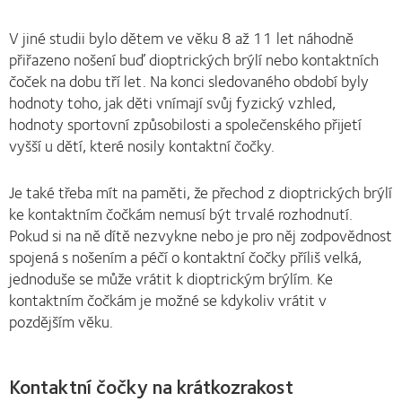
V jiné studii bylo dětem ve věku 8 až 11 let náhodně
přiřazeno nošení buď dioptrických brýlí nebo kontaktních
čoček na dobu tří let. Na konci sledovaného období byly
hodnoty toho, jak děti vnímají svůj fyzický vzhled,
hodnoty sportovní způsobilosti a společenského přijetí
vyšší u dětí, které nosily kontaktní čočky.
Je také třeba mít na paměti, že přechod z dioptrických brýlí
ke kontaktním čočkám nemusí být trvalé rozhodnutí.
Pokud si na ně dítě nezvykne nebo je pro něj zodpovědnost
spojená s nošením a péčí o kontaktní čočky příliš velká,
jednoduše se může vrátit k dioptrickým brýlím. Ke
kontaktním čočkám je možné se kdykoliv vrátit v
pozdějším věku.
Kontaktní čočky na krátkozrakost