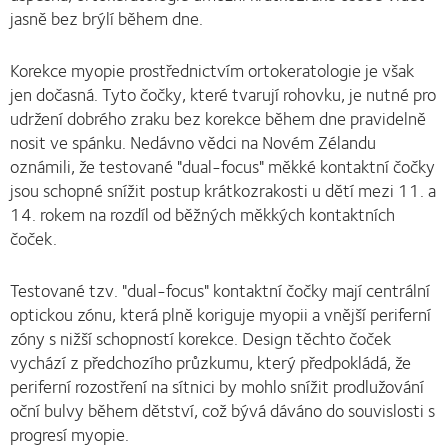
jasně bez brýlí během dne.
Korekce myopie prostřednictvím ortokeratologie je však
jen dočasná. Tyto čočky, které tvarují rohovku, je nutné pro
udržení dobrého zraku bez korekce během dne pravidelně
nosit ve spánku. Nedávno vědci na Novém Zélandu
oznámili, že testované "dual-focus" měkké kontaktní čočky
jsou schopné snížit postup krátkozrakosti u dětí mezi 11. a
14. rokem na rozdíl od běžných měkkých kontaktních
čoček.
Testované tzv. "dual-focus" kontaktní čočky mají centrální
optickou zónu, která plně koriguje myopii a vnější periferní
zóny s nižší schopností korekce. Design těchto čoček
vychází z předchozího průzkumu, který předpokládá, že
periferní rozostření na sítnici by mohlo snížit prodlužování
oční bulvy během dětství, což bývá dáváno do souvislosti s
progresí myopie.