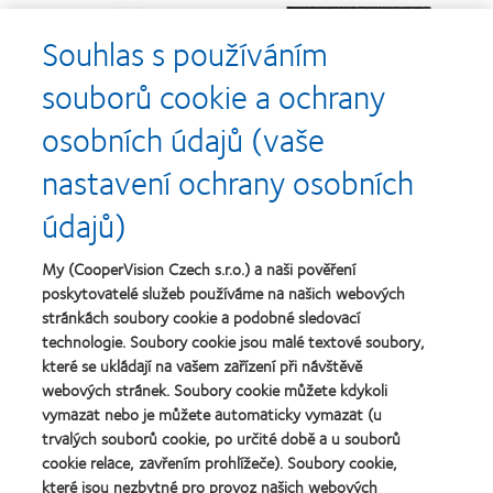
Learn
Learn
more
more
Souhlas s používáním
about
about
Cena
Kontaktní
souborů cookie a ochrany
Silmo
čočky
d’Or
roku
osobních údajů (vaše
za
(2013)
Learn
Learn
nejlepší
more
more
nastavení ochrany osobních
výrobek
about
about
pro
Nejlepší
Cena
údajů)
čočky
společnosti
o
MyDay™
pro
nejlepší
(2013)
vedoucí
závod
My (CooperVision Czech s.r.o.) a naši pověření
Learn
pracovníky
roku
Learn
poskytovatelé služeb používáme na našich webových
more
roku
2011
more
stránkách soubory cookie a podobné sledovací
about
2012
(2011)
about
Cena
technologie. Soubory cookie jsou malé textové soubory,
a
Cena
Wealth
2010
které se ukládají na vašem zařízení při návštěvě
ODMA
of
(2012)
webových stránek. Soubory cookie můžete kdykoli
2011
health
Learn
(2011)
vymazat nebo je můžete automaticky vymazat (u
2011
more
(2011)
trvalých souborů cookie, po určité době a u souborů
about
cookie relace, zavřením prohlížeče). Soubory cookie,
Cena
které jsou nezbytné pro provoz našich webových
REBRAND