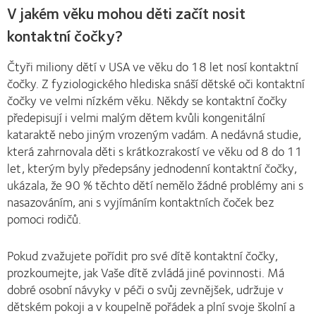
V jakém věku mohou děti začít nosit
kontaktní čočky?
Čtyři miliony dětí v USA ve věku do 18 let nosí kontaktní
čočky. Z fyziologického hlediska snáší dětské oči kontaktní
čočky ve velmi nízkém věku. Někdy se kontaktní čočky
předepisují i velmi malým dětem kvůli kongenitální
kataraktě nebo jiným vrozeným vadám. A nedávná studie,
která zahrnovala děti s krátkozrakostí ve věku od 8 do 11
let, kterým byly předepsány jednodenní kontaktní čočky,
ukázala, že 90 % těchto dětí nemělo žádné problémy ani s
nasazováním, ani s vyjímáním kontaktních čoček bez
pomoci rodičů.
Pokud zvažujete pořídit pro své dítě kontaktní čočky,
prozkoumejte, jak Vaše dítě zvládá jiné povinnosti. Má
dobré osobní návyky v péči o svůj zevnějšek, udržuje v
dětském pokoji a v koupelně pořádek a plní svoje školní a