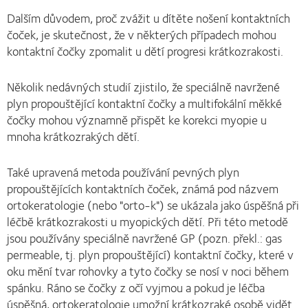
Dalším důvodem, proč zvážit u dítěte nošení kontaktních
čoček, je skutečnost, že v některých případech mohou
kontaktní čočky zpomalit u dětí progresi krátkozrakosti.
Několik nedávných studií zjistilo, že speciálně navržené
plyn propouštějící kontaktní čočky a multifokální měkké
čočky mohou významně přispět ke korekci myopie u
mnoha krátkozrakých dětí.
Také upravená metoda používání pevných plyn
propouštějících kontaktních čoček, známá pod názvem
ortokeratologie (nebo "orto-k") se ukázala jako úspěšná při
léčbě krátkozrakosti u myopických dětí. Při této metodě
jsou používány speciálně navržené GP (pozn. překl.: gas
permeable, tj. plyn propouštějící) kontaktní čočky, které v
oku mění tvar rohovky a tyto čočky se nosí v noci během
spánku. Ráno se čočky z očí vyjmou a pokud je léčba
úspěšná, ortokeratologie umožní krátkozraké osobě vidět