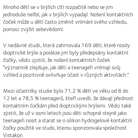
Mnoho dětí se v brýlích cítí rozpačitě nebo se jim
jednoduše nelíbí, jak v brýlích vypadají. Nošení kontaktních
čoček může u dětí často změnit vnímání svého vzhledu,
pomoci zvýšit sebevědomí.
V nedávné studii, která zahrnovala 169 dětí, které nosily
dioptrické brýle a posléze jim byly předepsány kontaktní
čočky, vědci zjistili, že nošení kontaktních čoček
"významně zlepšuje, jak děti a teenageři vnímají svůj
vzhled a pozitivně ovlivňuje účast v různých aktivitách."
Mezi účastníky studie bylo 71,2 % dětí ve věku od 8 do
12 let a 78,5 % teenagerů, kteří uvedli, že dávají přednost
kontaktním čočkám před dioptrickými brýlemi. Vědci také
zjistili, že už v osmi letech jsou děti schopné stejně jako
teenageři nosit a starat se o silikon hydrogelové kontaktní
čočky použité ve studii, kterou sponzorovala společnost
Vistakon.