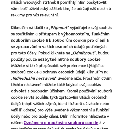
našich webových stránek a pomáhají nám poskytovat
vám lepší uživatelský zážitek tím, že udržují náš obsah a
reklamy pro vás relevantní.
Kontaktní čočky a zrak
Nový uživatel
Kliknutím na tlačítko „
Přijmout
“ vyjadřujete svůj souhlas
se spuštěním a přístupem k
výkonnostním, funkčním
Zkušený uživatel
souborům cookie
a
k souborům cookie pro cílení
a
Blog
se
zpracováním vašich osobních údajů
potřebných
pro tyto účely. Pokud kliknete na „
Odmítnout
“, budou
použity pouze
nezbytně nutné soubory cookie
.
O společnosti CooperVision
Můžete si také přizpůsobit své preference týkající se
Kariéra v CooperVision
souborů cookie a ochrany osobních údajů kliknutím na
Kontaktujte nás
„
Individuální nastavení
“ uvedené níže. Prostřednictvím
těchto nastavení můžete také kdykoli svůj souhlas
odvolat
s budoucím účinkem. Kromě používání souborů
Právní rámec
cookie se váš souhlas týká zpracování vašich osobních
Ochrana osobních údajů
údajů (např. vašich zájmů, identifikátorů uživatele nebo
vaší IP adresy) pro výše uvedené výkonnostní a funkční
Oznámení o používání souborů cookie
účely nebo pro účely cílení. Další informace naleznete v
Podmínky poskytování služeb
našem
Oznámení o používání souborů cookie
a v
souvisejícím zpracování vašich osobních údajů v našem
Pravidla zasílání komentářů