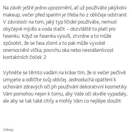
Na závěr ještě jedno upozornění, ať už používáte jakýkoliv
makeup, večer před spaním je třeba ho z obličeje odstranit.
V závislosti na tom, jaký typ líčidel používáte, nemusí
obyčejné mýdlo a voda stačit - obzvláště to platí pro
řasenku. Když se řasenka vysuší, ztvrdne a to může
způsobit, že se řasa zlomí a to pak může vyvolat
onemocnění víčka, povrchu oka nebo nesnášenlivost
kontaktních čoček.2
Vyhněte se těmto vadám na kráse tím, že si večer pečlivě
umyjete a odlíčíte svůj obličej. Jednoduchá opatření k
uchování zdravých očí při používání dekorativní kosmetiky
Vám pomohou nejen k tomu, aby Vaše oči skvěle vypadaly,
ale aby se tak také cítily a mohly Vám co nejlépe sloužit.
Odkazy: