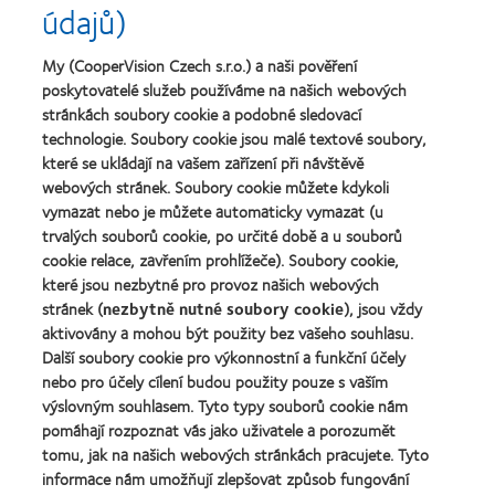
Nejlepší
Cena
údajů)
čočky
společnosti
o
MyDay™
pro
nejlepší
(2013)
vedoucí
závod
My (CooperVision Czech s.r.o.) a naši pověření
Learn
pracovníky
roku
Learn
poskytovatelé služeb používáme na našich webových
more
roku
2011
more
stránkách soubory cookie a podobné sledovací
about
2012
(2011)
about
Cena
technologie. Soubory cookie jsou malé textové soubory,
a
Cena
Wealth
2010
které se ukládají na vašem zařízení při návštěvě
ODMA
of
(2012)
webových stránek. Soubory cookie můžete kdykoli
2011
health
Learn
(2011)
vymazat nebo je můžete automaticky vymazat (u
2011
more
(2011)
trvalých souborů cookie, po určité době a u souborů
about
cookie relace, zavřením prohlížeče). Soubory cookie,
Cena
které jsou nezbytné pro provoz našich webových
REBRAND
100®
stránek (
nezbytně nutné soubory cookie
), jsou vždy
Global
aktivovány a mohou být použity bez vašeho souhlasu.
Award
Další soubory cookie pro výkonnostní a funkční účely
za
nebo pro účely cílení budou použity pouze s vaším
rok
výslovným souhlasem. Tyto typy souborů cookie nám
2012
Naše produkty
(2012)
pomáhají rozpoznat vás jako uživatele a porozumět
tomu, jak na našich webových stránkách pracujete. Tyto
Technologie kontaktních čoček
informace nám umožňují zlepšovat způsob fungování
Najděte ty pravé čočky pro vás