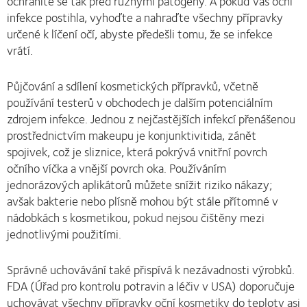
ochráníte se tak před různými patogeny. A pokud Vás oční
infekce postihla, vyhoďte a nahraďte všechny přípravky
určené k líčení očí, abyste předešli tomu, že se infekce
vrátí.
Půjčování a sdílení kosmetických přípravků, včetně
používání testerů v obchodech je dalším potenciálním
zdrojem infekce. Jednou z nejčastějších infekcí přenášenou
prostřednictvím makeupu je konjunktivitida, zánět
spojivek, což je sliznice, která pokrývá vnitřní povrch
očního víčka a vnější povrch oka. Používáním
jednorázových aplikátorů můžete snížit riziko nákazy;
avšak bakterie nebo plísně mohou být stále přítomné v
nádobkách s kosmetikou, pokud nejsou čištěny mezi
jednotlivými použitími.
Správné uchovávání také přispívá k nezávadnosti výrobků.
FDA (Úřad pro kontrolu potravin a léčiv v USA) doporučuje
uchovávat všechny přípravky oční kosmetiky do teploty asi