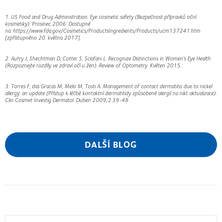
1. US Food and Drug Administration. Eye cosmetic safety (Bezpečnost přípravků oční
kosmetiky). Prosinec 2006. Dostupné
na: https://www.fda.gov/Cosmetics/ProductsIngredients/Products/ucm137241.htm
[zpřístupněno 20. května 2017].
2. Autry J, Shechtman D, Cotter S, Sclafani L. Recognize Distinctions in Women's Eye Health
(Rozpoznejte rozdíly ve zdraví očí u žen). Review of Optometry. Květen 2015.
3. Torres F, das Gracas M, Melo M, Tosti A. Management of contact dermatitis due to nickel
allergy: an update (Přístup k léčbě kontaktní dermatitidy způsobené alergií na nikl: aktualizace).
Clin Cosmet Investig Dermatol. Duben 2009;2:39-48.
DALŠÍ BLOG