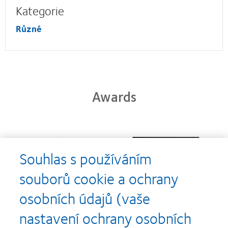
Kategorie
Různé
Awards
Learn
Learn
more
more
Souhlas s používáním
about
about
Cena
Kontaktní
souborů cookie a ochrany
Silmo
čočky
d’Or
roku
osobních údajů (vaše
za
(2013)
Learn
Learn
nejlepší
more
more
nastavení ochrany osobních
výrobek
about
about
pro