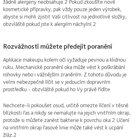
žádné alergeny neobsahuje.2 Pokud zkoušíte nové
kosmetické přípravky, pak vždy pouze jeden výrobek,
abyste si mohli zjistit Vaši citlivost na jednotlivé složky,
obzvláště pokud jste k alergiím náchylní.2
Rozvážností můžete předejít poranění
Aplikace makeupu kolem očí vyžaduje pevnou a klidnou
ruku. Mechanické poranění oka může vést k poškrábání
rohovky nebo i vážnějším zraněním. Z tohoto důvodu je
velmi nebezpečné líčit se v jedoucím dopravním
prostředku - obzvláště pokud ho Vy právě řídíte.
Nechcete-li pokoušet osud, určitě omezte líčení v těsné
blízkosti řas a nikdy se nemalujte na jejich vnitřním okraji,
protože si můžete zanést bakterie k povrchu oka.2 Líčení
na vnitřním okraji řasové linie může také vést k ucpání
žláz.2