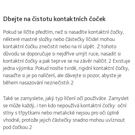
Dbejte na čistotu kontaktních čoček
Pokud se líčíte předtím, než si nasadíte kontaktní čočky,
některé mastné složky nebo částečky líčidel mohou
kontaktní čočku znečistit nebo na ní ulpět. Z tohoto
důvodu se doporučuje si nejdříve umýt ruce, nasadit si
kontaktní čočky a pak teprve se na závěr nalíčit.2 Existuje
jedna výjimka: Pokud nosíte tvrdé, rigidní kontaktní čočky,
nasaďte si je po nalíčení, ale dávejte si pozor, abyste je
během nasazování neznečistili.2
Také se zamyslete, jaký typ líčení očí používáte. Zamyslet
se může každý, i ten kdo nepoužívá kontaktní čočky: oční
stíny s třpytkami nebo metalické nejsou pro oči úplně
vhodné, protože jejich částečky snadno mohou uvíznout
pod čočkou.2