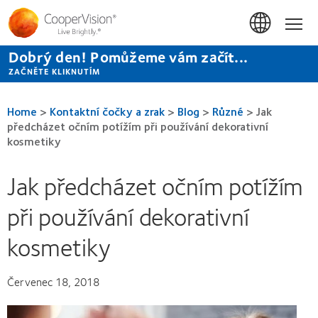
Přejít
k
Hom
hlavnímu
obsahu
Dobrý den! Pomůžeme vám začít...
ZAČNĚTE KLIKNUTÍM
Home
>
Kontaktní čočky a zrak
>
Blog
>
Různé
>
Jak
předcházet očním potížím při používání dekorativní
kosmetiky
Jak předcházet očním potížím
při používání dekorativní
kosmetiky
Červenec 18, 2018