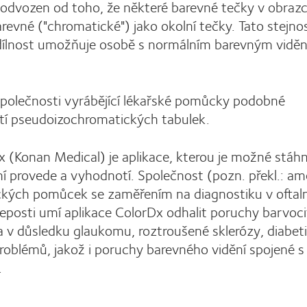
 odvozen od toho, že některé barevné tečky v obrazc
arevné ("chromatické") jako okolní tečky. Tato stejno
ozdílnost umožňuje osobě s normálním barevným vidě
 společnosti vyrábějící lékařské pomůcky podobné
ití pseudoizochromatických tabulek.
x (Konan Medical) je aplikace, kterou je možné stáh
í provede a vyhodnotí. Společnost (pozn. překl.: am
ckých pomůcek se zaměřením na diagnostiku v oftal
eposti umí aplikace ColorDx odhalit poruchy barvoci
 v důsledku glaukomu, roztroušené sklerózy, diabet
problémů, jakož i poruchy barevného vidění spojené s
.