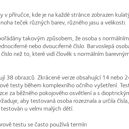
 v příručce, kde je na každé stránce zobrazen kulat
 mnoha teček různých barev, různého jasu a velikosti.
spořádány takovým způsobem, že osoba s normálním
ednociferné nebo dvouciferné číslo. Barvoslepá osob
 číslo než to, které vidí člověk s normálním barevný
ují 38 obrazců. Zkrácené verze obsahující 14 nebo 2
ingové testy během komplexního očního vyšetření. Te
azce za běžného pokojového osvětlení a s dioptrický
yžaduje, aby testovaná osoba rozeznala a určila čísl
 testován u velmi malých dětí.
arově testu se často používá termín