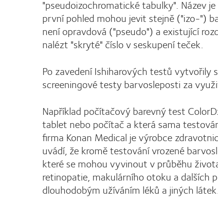
"pseudoizochromatické tabulky". Název je
první pohled mohou jevit stejně ("izo-") b
není opravdová ("pseudo") a existující r
nalézt "skryté" číslo v seskupení teček.
Po zavedení Ishiharových testů vytvořily
screeningové testy barvosleposti za využ
Například počítačový barevný test ColorD
tablet nebo počítač a která sama testován
firma Konan Medical je výrobce zdravotni
uvádí, že kromě testování vrozené barvosl
které se mohou vyvinout v průběhu života
retinopatie, makulárního otoku a dalších 
dlouhodobým užíváním léků a jiných látek