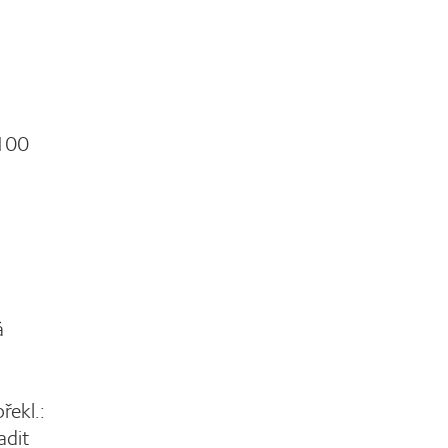
 100
á
řekl.:
adit