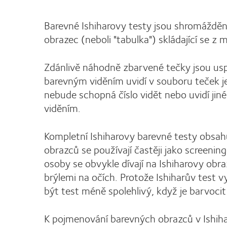
Barevné Ishiharovy testy jsou shromážděny
obrazec (neboli "tabulka") skládající se z
Zdánlivě náhodně zbarvené tečky jsou u
barevným viděním uvidí v souboru teček j
nebude schopná číslo vidět nebo uvidí jiné
viděním.
Kompletní Ishiharovy barevné testy obsah
obrazců se používají častěji jako screen
osoby se obvykle dívají na Ishiharovy obr
brýlemi na očích. Protože Ishiharův test v
být test méně spolehlivý, když je barvocit
K pojmenování barevných obrazců v Ishih