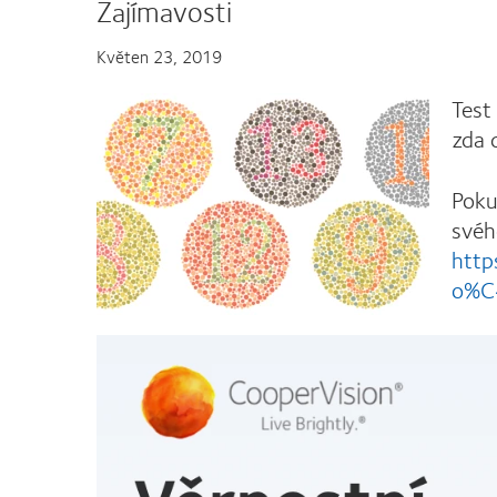
Zajímavosti
Květen 23, 2019
Test
zda 
Poku
svéh
http
o%C