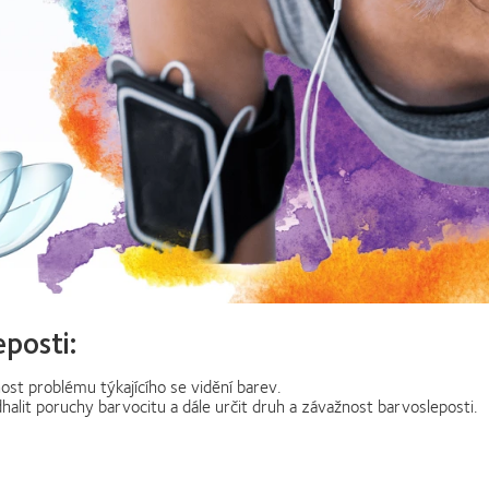
eposti:
st problému týkajícího se vidění barev.
halit poruchy barvocitu a dále určit druh a závažnost barvosleposti.