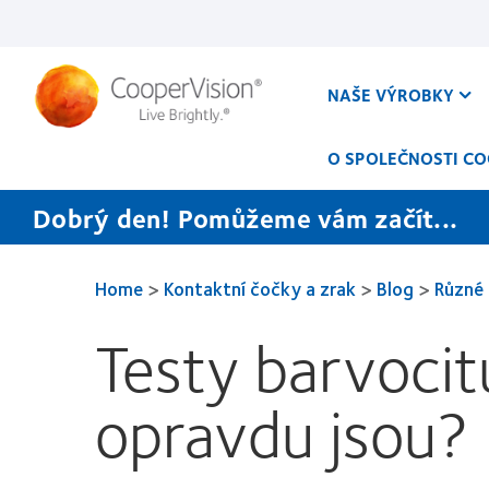
Přejít
k
hlavnímu
obsahu
NAŠE VÝROBKY
O SPOLEČNOSTI CO
Dobrý den! Pomůžeme vám začít...
Home
>
Kontaktní čočky a zrak
>
Blog
>
Různé
Testy barvocit
opravdu jsou?