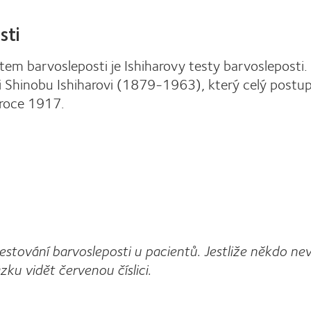
sti
em barvosleposti je Ishiharovy testy barvosleposti.
Shinobu Ishiharovi (1879-1963), který celý postu
 roce 1917.
 testování barvosleposti u pacientů. Jestliže někdo n
ku vidět červenou číslici.