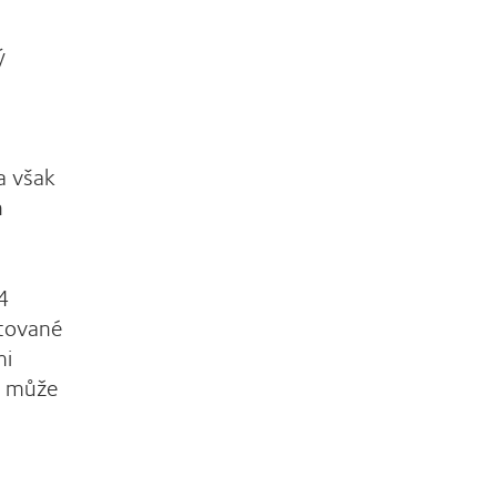
ý
a však
m
4
stované
mi
a, může