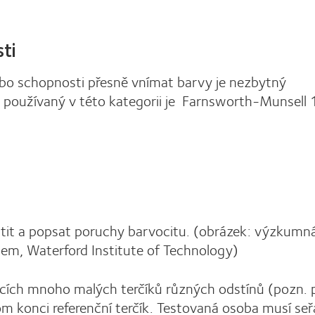
ti
ebo schopnosti přesně vnímat barvy je nezbytný
ěji používaný v této kategorii je Farnsworth-Munsell
stit a popsat poruchy barvocitu. (obrázek: výzkumn
em, Waterford Institute of Technology)
ících mnoho malých terčíků různých odstínů (pozn. p
om konci referenční terčík. Testovaná osoba musí seř