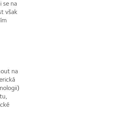
i se na
st však
ním
nout na
erická
mologii)
tu,
ické