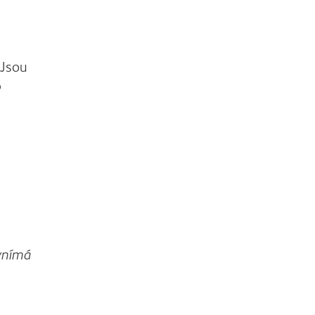
 Jsou
p
evnímá