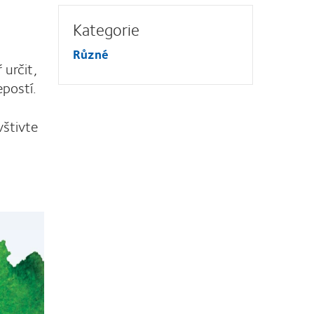
Kategorie
Různé
 určit,
epostí.
vštivte