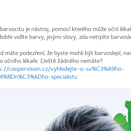
 barvocitu je nástroj, pomocí kterého může oční lékař
dobře vidíte barvy, jinými slovy, zda netrpíte barvosl
d máte podezření, že byste mohli být barvoslepí, na
o očního lékaře. (Ještě žádného nemáte?
s://coopervision.cz/vyhledejte-si-sv%C3%A9ho-
4%8Dn%C3%ADho-specialistu