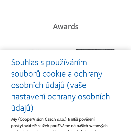
Awards
Learn
Learn
more
more
Souhlas s používáním
about
about
Cena
Kontaktní
souborů cookie a ochrany
Silmo
čočky
d’Or
roku
osobních údajů (vaše
za
(2013)
Learn
Learn
nejlepší
more
more
nastavení ochrany osobních
výrobek
about
about
pro
Nejlepší
Cena
údajů)
čočky
společnosti
o
MyDay™
pro
nejlepší
(2013)
vedoucí
závod
My (CooperVision Czech s.r.o.) a naši pověření
Learn
pracovníky
roku
Learn
poskytovatelé služeb používáme na našich webových
more
roku
2011
more