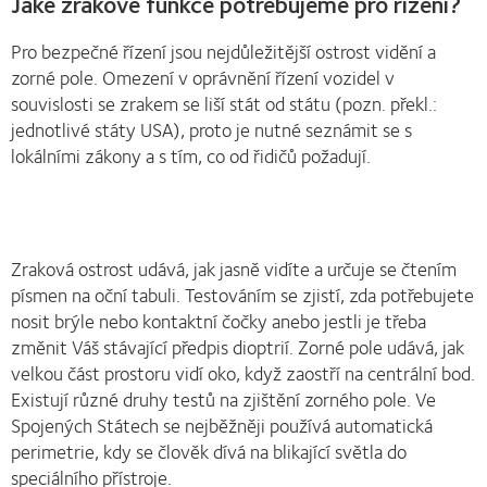
Jaké zrakové funkce potřebujeme pro řízení?
Pro bezpečné řízení jsou nejdůležitější ostrost vidění a
zorné pole. Omezení v oprávnění řízení vozidel v
souvislosti se zrakem se liší stát od státu (pozn. překl.:
jednotlivé státy USA), proto je nutné seznámit se s
lokálními zákony a s tím, co od řidičů požadují.
Zraková ostrost udává, jak jasně vidíte a určuje se čtením
písmen na oční tabuli. Testováním se zjistí, zda potřebujete
nosit brýle nebo kontaktní čočky anebo jestli je třeba
změnit Váš stávající předpis dioptrií. Zorné pole udává, jak
velkou část prostoru vidí oko, když zaostří na centrální bod.
Existují různé druhy testů na zjištění zorného pole. Ve
Spojených Státech se nejběžněji používá automatická
perimetrie, kdy se člověk dívá na blikající světla do
speciálního přístroje.