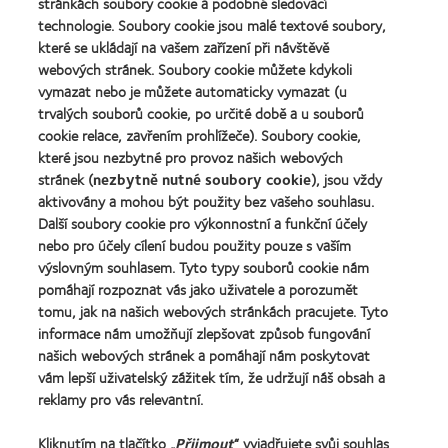
stránkách soubory cookie a podobné sledovací
about
2012
(2011)
about
Cena
technologie. Soubory cookie jsou malé textové soubory,
a
Cena
Wealth
2010
které se ukládají na vašem zařízení při návštěvě
ODMA
of
(2012)
webových stránek. Soubory cookie můžete kdykoli
2011
health
Learn
(2011)
vymazat nebo je můžete automaticky vymazat (u
2011
more
(2011)
trvalých souborů cookie, po určité době a u souborů
about
cookie relace, zavřením prohlížeče). Soubory cookie,
Cena
které jsou nezbytné pro provoz našich webových
REBRAND
100®
stránek (
nezbytně nutné soubory cookie
), jsou vždy
Global
aktivovány a mohou být použity bez vašeho souhlasu.
Award
Další soubory cookie pro výkonnostní a funkční účely
za
nebo pro účely cílení budou použity pouze s vaším
rok
výslovným souhlasem. Tyto typy souborů cookie nám
2012
Naše produkty
(2012)
pomáhají rozpoznat vás jako uživatele a porozumět
tomu, jak na našich webových stránkách pracujete. Tyto
Technologie kontaktních čoček
informace nám umožňují zlepšovat způsob fungování
Najděte ty pravé čočky pro vás
našich webových stránek a pomáhají nám poskytovat
vám lepší uživatelský zážitek tím, že udržují náš obsah a
reklamy pro vás relevantní.
Kontaktní čočky a zrak
Nový uživatel
Kliknutím na tlačítko „
Přijmout
“ vyjadřujete svůj souhlas