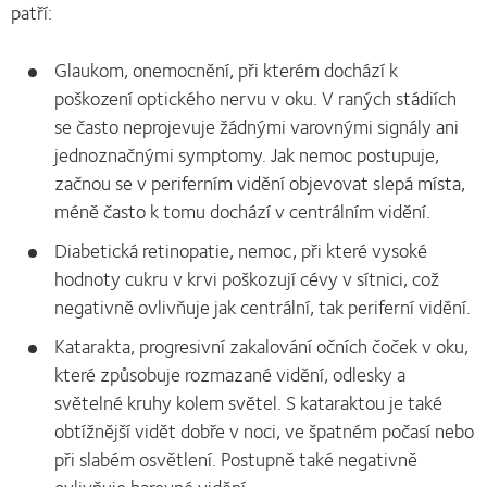
patří:
Glaukom, onemocnění, při kterém dochází k
poškození optického nervu v oku. V raných stádiích
se často neprojevuje žádnými varovnými signály ani
jednoznačnými symptomy. Jak nemoc postupuje,
začnou se v periferním vidění objevovat slepá místa,
méně často k tomu dochází v centrálním vidění.
Diabetická retinopatie, nemoc, při které vysoké
hodnoty cukru v krvi poškozují cévy v sítnici, což
negativně ovlivňuje jak centrální, tak periferní vidění.
Katarakta, progresivní zakalování očních čoček v oku,
které způsobuje rozmazané vidění, odlesky a
světelné kruhy kolem světel. S kataraktou je také
obtížnější vidět dobře v noci, ve špatném počasí nebo
při slabém osvětlení. Postupně také negativně
ovlivňuje barevné vidění.