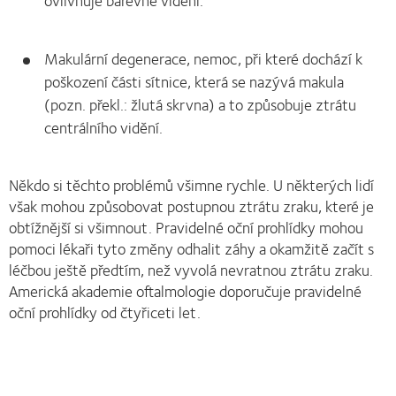
Makulární degenerace, nemoc, při které dochází k
poškození části sítnice, která se nazývá makula
(pozn. překl.: žlutá skrvna) a to způsobuje ztrátu
centrálního vidění.
Někdo si těchto problémů všimne rychle. U některých lidí
však mohou způsobovat postupnou ztrátu zraku, které je
obtížnější si všimnout. Pravidelné oční prohlídky mohou
pomoci lékaři tyto změny odhalit záhy a okamžitě začít s
léčbou ještě předtím, než vyvolá nevratnou ztrátu zraku.
Americká akademie oftalmologie doporučuje pravidelné
oční prohlídky od čtyřiceti let.