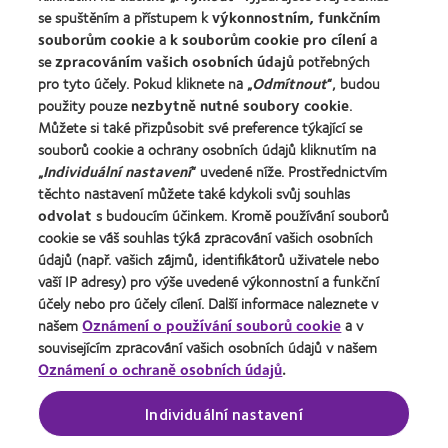
se spuštěním a přístupem k
výkonnostním, funkčním
Zkušený uživatel
souborům cookie
a
k souborům cookie pro cílení
a
Blog
se
zpracováním vašich osobních údajů
potřebných
pro tyto účely. Pokud kliknete na „
Odmítnout
“, budou
použity pouze
nezbytně nutné soubory cookie
.
O společnosti CooperVision
Můžete si také přizpůsobit své preference týkající se
Kariéra v CooperVision
souborů cookie a ochrany osobních údajů kliknutím na
Kontaktujte nás
„
Individuální nastavení
“ uvedené níže. Prostřednictvím
těchto nastavení můžete také kdykoli svůj souhlas
odvolat
s budoucím účinkem. Kromě používání souborů
Právní rámec
cookie se váš souhlas týká zpracování vašich osobních
Ochrana osobních údajů
údajů (např. vašich zájmů, identifikátorů uživatele nebo
vaší IP adresy) pro výše uvedené výkonnostní a funkční
Oznámení o používání souborů cookie
účely nebo pro účely cílení. Další informace naleznete v
Podmínky poskytování služeb
našem
Oznámení o používání souborů cookie
a v
souvisejícím zpracování vašich osobních údajů v našem
Pravidla zasílání komentářů
Oznámení o ochraně osobních údajů
.
Správa nastavení souhlasu
Individuální nastavení