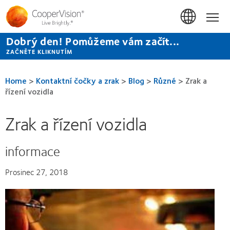
Přejít
k
Hom
hlavnímu
obsahu
Dobrý den! Pomůžeme vám začít...
ZAČNĚTE KLIKNUTÍM
Home
>
Kontaktní čočky a zrak
>
Blog
>
Různé
>
Zrak a
řízení vozidla
Zrak a řízení vozidla
informace
Prosinec 27, 2018