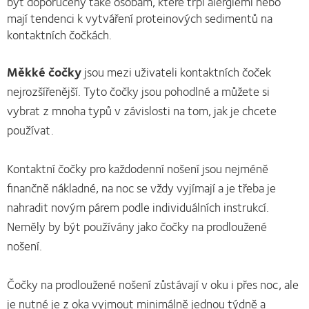
být doporučeny také osobám, které trpí alergiemi nebo
mají tendenci k vytváření proteinových sedimentů na
kontaktních čočkách.
Měkké čočky
jsou mezi uživateli kontaktních čoček
nejrozšířenější. Tyto čočky jsou pohodlné a můžete si
vybrat z mnoha typů v závislosti na tom, jak je chcete
používat.
Kontaktní čočky pro každodenní nošení jsou nejméně
finančně nákladné, na noc se vždy vyjímají a je třeba je
nahradit novým párem podle individuálních instrukcí.
Neměly by být používány jako čočky na prodloužené
nošení.
Čočky na prodloužené nošení zůstávají v oku i přes noc, ale
je nutné je z oka vyjmout minimálně jednou týdně a