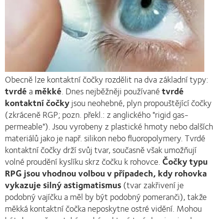
Obecně lze kontaktní čočky rozdělit na dva základní typy:
tvrdé
a
měkké
. Dnes nejběžněji používané
tvrdé
kontaktní čočky
jsou neohebné, plyn propouštějící čočky
(zkráceně RGP; pozn. překl.: z anglického "rigid gas-
permeable"). Jsou vyrobeny z plastické hmoty nebo dalších
materiálů jako je např. silikon nebo fluoropolymery. Tvrdé
kontaktní čočky drží svůj tvar, současně však umožňují
volné proudění kyslíku skrz čočku k rohovce.
Čočky typu
RPG jsou vhodnou volbou v případech, kdy rohovka
vykazuje silný astigmatismus
(tvar zakřivení je
podobný vajíčku a měl by být podobný pomeranči), takže
měkká kontaktní čočka neposkytne ostré vidění. Mohou