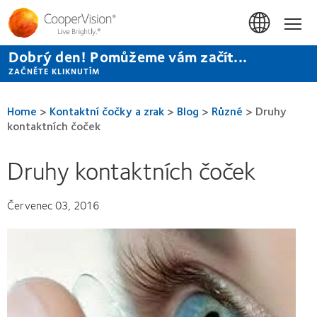
Přejít
k
Hom
hlavnímu
obsahu
Dobrý den! Pomůžeme vám začít...
ZAČNĚTE KLIKNUTÍM
Home
>
Kontaktní čočky a zrak
>
Blog
>
Různé
>
Druhy
kontaktních čoček
Druhy kontaktních čoček
Červenec 03, 2016