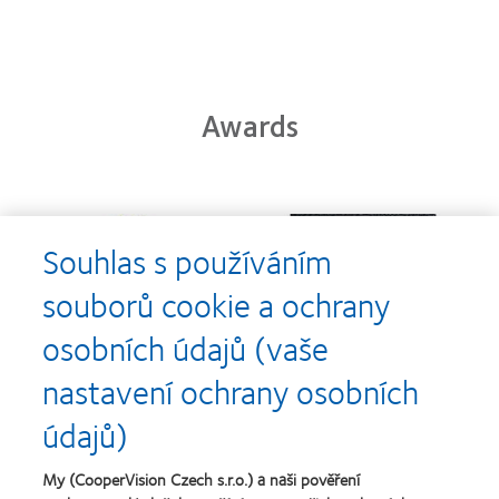
Awards
Learn
Learn
more
more
Souhlas s používáním
about
about
Cena
Kontaktní
souborů cookie a ochrany
Silmo
čočky
d’Or
roku
osobních údajů (vaše
za
(2013)
Learn
Learn
nejlepší
more
more
nastavení ochrany osobních
výrobek
about
about
pro
Nejlepší
Cena
údajů)
čočky
společnosti
o
MyDay™
pro
nejlepší
(2013)
vedoucí
závod
My (CooperVision Czech s.r.o.) a naši pověření
Learn
pracovníky
roku