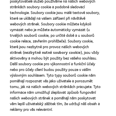
Learn
poskytovatelé služeb používáme na našich webových
more
roku
2011
more
stránkách soubory cookie a podobné sledovací
about
2012
(2011)
about
Cena
technologie. Soubory cookie jsou malé textové soubory,
a
Cena
Wealth
2010
které se ukládají na vašem zařízení při návštěvě
ODMA
of
(2012)
webových stránek. Soubory cookie můžete kdykoli
2011
health
Learn
(2011)
vymazat nebo je můžete automaticky vymazat (u
2011
more
(2011)
trvalých souborů cookie, po určité době a u souborů
about
cookie relace, zavřením prohlížeče). Soubory cookie,
Cena
které jsou nezbytné pro provoz našich webových
REBRAND
100®
stránek (
nezbytně nutné soubory cookie
), jsou vždy
Global
aktivovány a mohou být použity bez vašeho souhlasu.
Award
Další soubory cookie pro výkonnostní a funkční účely
za
nebo pro účely cílení budou použity pouze s vaším
rok
výslovným souhlasem. Tyto typy souborů cookie nám
2012
Naše produkty
(2012)
pomáhají rozpoznat vás jako uživatele a porozumět
tomu, jak na našich webových stránkách pracujete. Tyto
Technologie kontaktních čoček
informace nám umožňují zlepšovat způsob fungování
Najděte ty pravé čočky pro vás
našich webových stránek a pomáhají nám poskytovat
vám lepší uživatelský zážitek tím, že udržují náš obsah a
reklamy pro vás relevantní.
Kontaktní čočky a zrak