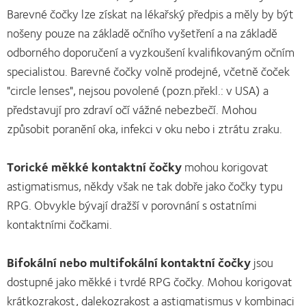
Barevné čočky lze získat na lékařský předpis a měly by být
nošeny pouze na základě očního vyšetření a na základě
odborného doporučení a vyzkoušení kvalifikovaným očním
specialistou. Barevné čočky volně prodejné, včetně čoček
"circle lenses", nejsou povolené (pozn.překl.: v USA) a
představují pro zdraví očí vážné nebezbečí. Mohou
způsobit poranění oka, infekci v oku nebo i ztrátu zraku.
Torické měkké kontaktní čočky
mohou korigovat
astigmatismus, někdy však ne tak dobře jako čočky typu
RPG. Obvykle bývají dražší v porovnání s ostatními
kontaktními čočkami.
Bifokální nebo multifokální kontaktní čočky
jsou
dostupné jako měkké i tvrdé RPG čočky. Mohou korigovat
krátkozrakost, dalekozrakost a astigmatismus v kombinaci