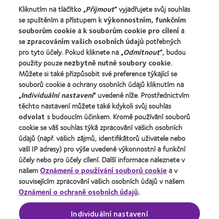
Nový uživatel
Kliknutím na tlačítko „
Přijmout
“ vyjadřujete svůj souhlas
se spuštěním a přístupem k
výkonnostním, funkčním
Zkušený uživatel
souborům cookie
a
k souborům cookie pro cílení
a
Blog
se
zpracováním vašich osobních údajů
potřebných
pro tyto účely. Pokud kliknete na „
Odmítnout
“, budou
použity pouze
nezbytně nutné soubory cookie
.
O společnosti CooperVision
Můžete si také přizpůsobit své preference týkající se
Kariéra v CooperVision
souborů cookie a ochrany osobních údajů kliknutím na
Kontaktujte nás
„
Individuální nastavení
“ uvedené níže. Prostřednictvím
těchto nastavení můžete také kdykoli svůj souhlas
odvolat
s budoucím účinkem. Kromě používání souborů
Právní rámec
cookie se váš souhlas týká zpracování vašich osobních
Ochrana osobních údajů
údajů (např. vašich zájmů, identifikátorů uživatele nebo
vaší IP adresy) pro výše uvedené výkonnostní a funkční
Oznámení o používání souborů cookie
účely nebo pro účely cílení. Další informace naleznete v
Podmínky poskytování služeb
našem
Oznámení o používání souborů cookie
a v
souvisejícím zpracování vašich osobních údajů v našem
Pravidla zasílání komentářů
Oznámení o ochraně osobních údajů
.
Správa nastavení souhlasu
Individuální nastavení