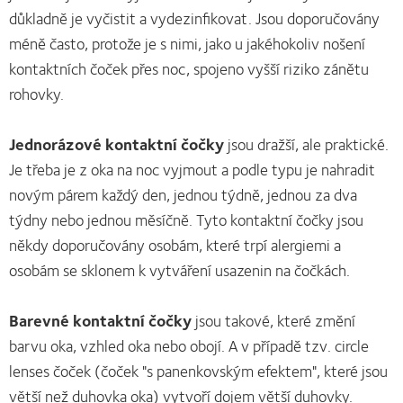
důkladně je vyčistit a vydezinfikovat. Jsou doporučovány
méně často, protože je s nimi, jako u jakéhokoliv nošení
kontaktních čoček přes noc, spojeno vyšší riziko zánětu
rohovky.
Jednorázové kontaktní čočky
jsou dražší, ale praktické.
Je třeba je z oka na noc vyjmout a podle typu je nahradit
novým párem každý den, jednou týdně, jednou za dva
týdny nebo jednou měsíčně. Tyto kontaktní čočky jsou
někdy doporučovány osobám, které trpí alergiemi a
osobám se sklonem k vytváření usazenin na čočkách.
Barevné kontaktní čočky
jsou takové, které změní
barvu oka, vzhled oka nebo obojí. A v případě tzv. circle
lenses čoček (čoček "s panenkovským efektem", které jsou
větší než duhovka oka) vytvoří dojem větší duhovky.