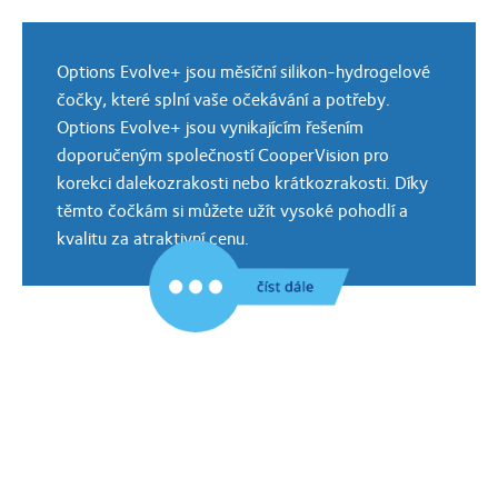
Options Evolve+ jsou měsíční silikon-hydrogelové
čočky, které splní vaše očekávání a potřeby.
Options Evolve+ jsou vynikajícím řešením
doporučeným společností CooperVision pro
korekci dalekozrakosti nebo krátkozrakosti. Díky
těmto čočkám si můžete užít vysoké pohodlí a
kvalitu za atraktivní cenu.