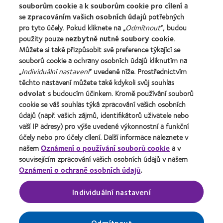
Blog
souborům cookie
a
k souborům cookie pro cílení
a
se
zpracováním vašich osobních údajů
potřebných
pro tyto účely. Pokud kliknete na „
Odmítnout
“, budou
O společnosti CooperVision
použity pouze
nezbytně nutné soubory cookie
.
Kariéra v CooperVision
Můžete si také přizpůsobit své preference týkající se
souborů cookie a ochrany osobních údajů kliknutím na
Kontaktujte nás
„
Individuální nastavení
“ uvedené níže. Prostřednictvím
těchto nastavení můžete také kdykoli svůj souhlas
Právní rámec
odvolat
s budoucím účinkem. Kromě používání souborů
cookie se váš souhlas týká zpracování vašich osobních
Ochrana osobních údajů
údajů (např. vašich zájmů, identifikátorů uživatele nebo
Oznámení o používání souborů cookie
vaší IP adresy) pro výše uvedené výkonnostní a funkční
Podmínky poskytování služeb
účely nebo pro účely cílení. Další informace naleznete v
našem
Oznámení o používání souborů cookie
a v
Pravidla zasílání komentářů
souvisejícím zpracování vašich osobních údajů v našem
Oznámení o ochraně osobních údajů
.
Správa nastavení souhlasu
Individuální nastavení
Odmítnout