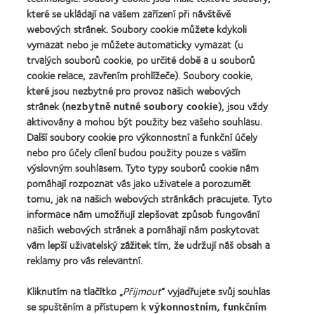
2010
ODMA
of
(2012)
které se ukládají na vašem zařízení při návštěvě
2011
health
webových stránek. Soubory cookie můžete kdykoli
Learn
(2011)
2011
more
vymazat nebo je můžete automaticky vymazat (u
(2011)
about
trvalých souborů cookie, po určité době a u souborů
Cena
cookie relace, zavřením prohlížeče). Soubory cookie,
REBRAND
které jsou nezbytné pro provoz našich webových
100®
Global
stránek (
nezbytně nutné soubory cookie
), jsou vždy
Award
aktivovány a mohou být použity bez vašeho souhlasu.
za
Další soubory cookie pro výkonnostní a funkční účely
rok
nebo pro účely cílení budou použity pouze s vaším
2012
výslovným souhlasem. Tyto typy souborů cookie nám
Naše produkty
(2012)
pomáhají rozpoznat vás jako uživatele a porozumět
Technologie kontaktních čoček
tomu, jak na našich webových stránkách pracujete. Tyto
Najděte ty pravé čočky pro vás
informace nám umožňují zlepšovat způsob fungování
našich webových stránek a pomáhají nám poskytovat
vám lepší uživatelský zážitek tím, že udržují náš obsah a
Kontaktní čočky a zrak
reklamy pro vás relevantní.
Nový uživatel
Kliknutím na tlačítko „
Přijmout
“ vyjadřujete svůj souhlas
Zkušený uživatel
se spuštěním a přístupem k
výkonnostním, funkčním