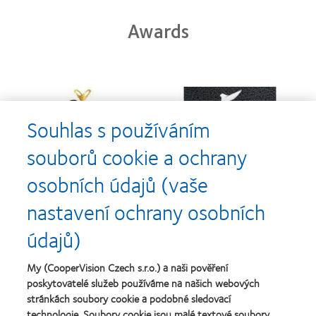
Awards
Learn
Learn
more
more
about
about
Souhlas s používáním
Cena
Kontaktní
Silmo
čočky
souborů cookie a ochrany
d’Or
roku
za
(2013)
osobních údajů (vaše
Learn
Learn
nejlepší
more
more
výrobek
about
about
nastavení ochrany osobních
pro
Nejlepší
Cena
čočky
společnosti
o
údajů)
MyDay™
pro
nejlepší
(2013)
vedoucí
závod
Learn
pracovníky
roku
My (CooperVision Czech s.r.o.) a naši pověření
Learn
more
roku
2011
more
poskytovatelé služeb používáme na našich webových
about
2012
(2011)
about
stránkách soubory cookie a podobné sledovací
Cena
a
Cena
Wealth
technologie. Soubory cookie jsou malé textové soubory,