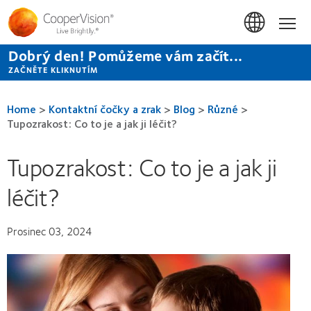
Přejít
k
Hom
hlavnímu
obsahu
Dobrý den! Pomůžeme vám začít...
ZAČNĚTE KLIKNUTÍM
Home
>
Kontaktní čočky a zrak
>
Blog
>
Různé
>
Tupozrakost: Co to je a jak ji léčit?
Tupozrakost: Co to je a jak ji
léčit?
Prosinec 03, 2024