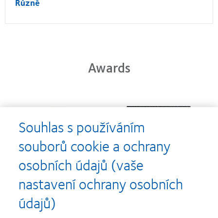
Různé
Awards
Learn
Learn
more
more
Souhlas s používáním
about
about
Cena
Kontaktní
souborů cookie a ochrany
Silmo
čočky
d’Or
roku
osobních údajů (vaše
za
(2013)
Learn
Learn
nejlepší
more
more
nastavení ochrany osobních
výrobek
about
about
pro
Nejlepší
Cena
údajů)
čočky
společnosti
o
MyDay™
pro
nejlepší
(2013)