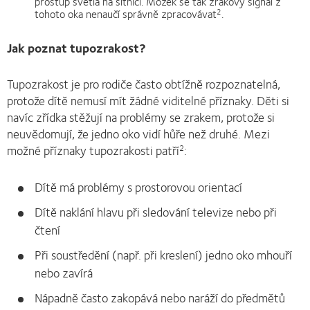
prostup světla na sítnici. Mozek se tak zrakový signál z
tohoto oka nenaučí správně zpracovávat
.
2
Jak poznat tupozrakost?
Tupozrakost je pro rodiče často obtížně rozpoznatelná,
protože dítě nemusí mít žádné viditelné příznaky. Děti si
navíc zřídka stěžují na problémy se zrakem, protože si
neuvědomují, že jedno oko vidí hůře než druhé. Mezi
možné příznaky tupozrakosti patří
:
2
Dítě má problémy s prostorovou orientací
Dítě naklání hlavu při sledování televize nebo při
čtení
Při soustředění (např. při kreslení) jedno oko mhouří
nebo zavírá
Nápadně často zakopává nebo naráží do předmětů