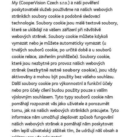
vedoucí
závod
My (CooperVision Czech s.r.o.) a naši pověření
Learn
pracovníky
roku
Learn
poskytovatelé služeb používáme na našich webových
more
roku
2011
more
stránkách soubory cookie a podobné sledovací
about
2012
(2011)
about
Cena
technologie. Soubory cookie jsou malé textové soubory,
a
Cena
Wealth
2010
které se ukládají na vašem zařízení při návštěvě
ODMA
of
(2012)
webových stránek. Soubory cookie můžete kdykoli
2011
health
Learn
(2011)
vymazat nebo je můžete automaticky vymazat (u
2011
more
(2011)
trvalých souborů cookie, po určité době a u souborů
about
cookie relace, zavřením prohlížeče). Soubory cookie,
Cena
které jsou nezbytné pro provoz našich webových
REBRAND
100®
stránek (
nezbytně nutné soubory cookie
), jsou vždy
Global
aktivovány a mohou být použity bez vašeho souhlasu.
Award
Další soubory cookie pro výkonnostní a funkční účely
za
nebo pro účely cílení budou použity pouze s vaším
rok
výslovným souhlasem. Tyto typy souborů cookie nám
2012
Naše produkty
(2012)
pomáhají rozpoznat vás jako uživatele a porozumět
tomu, jak na našich webových stránkách pracujete. Tyto
Technologie kontaktních čoček
informace nám umožňují zlepšovat způsob fungování
Najděte ty pravé čočky pro vás
našich webových stránek a pomáhají nám poskytovat
vám lepší uživatelský zážitek tím, že udržují náš obsah a