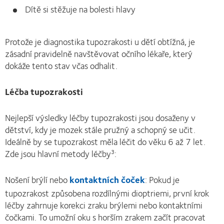
Dítě si stěžuje na bolesti hlavy
Protože je diagnostika tupozrakosti u dětí obtížná, je
zásadní pravidelně navštěvovat očního lékaře, který
dokáže tento stav včas odhalit.
Léčba tupozrakosti
Nejlepší výsledky léčby tupozrakosti jsou dosaženy v
dětství, kdy je mozek stále pružný a schopný se učit.
Ideálně by se tupozrakost měla léčit do věku 6 až 7 let.
Zde jsou hlavní metody léčby
:
3
Nošení brýlí nebo
kontaktních čoček
: Pokud je
tupozrakost způsobena rozdílnými dioptriemi, první krok
léčby zahrnuje korekci zraku brýlemi nebo kontaktními
čočkami. To umožní oku s horším zrakem začít pracovat