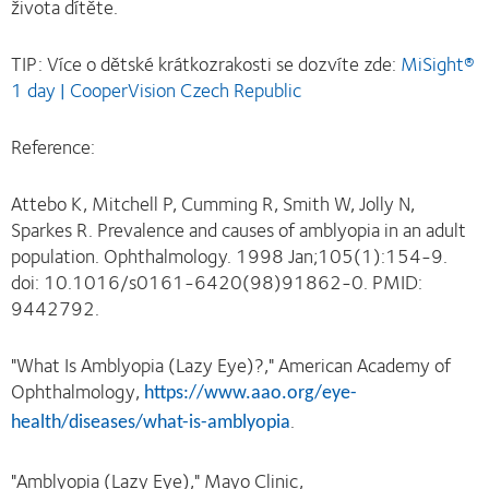
života dítěte.
TIP: Více o dětské krátkozrakosti se dozvíte zde:
MiSight®
1 day | CooperVision Czech Republic
Reference:
Attebo K, Mitchell P, Cumming R, Smith W, Jolly N,
Sparkes R. Prevalence and causes of amblyopia in an adult
population. Ophthalmology. 1998 Jan;105(1):154-9.
doi: 10.1016/s0161-6420(98)91862-0. PMID:
9442792.
"What Is Amblyopia (Lazy Eye)?," American Academy of
Ophthalmology,
https://www.aao.org/eye-
.
health/diseases/what-is-amblyopia
"Amblyopia (Lazy Eye)," Mayo Clinic,