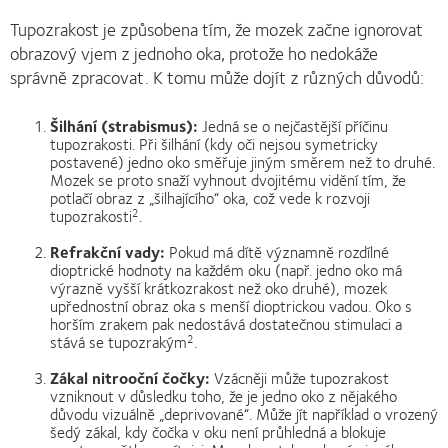
Tupozrakost je způsobena tím, že mozek začne ignorovat
obrazový vjem z jednoho oka, protože ho nedokáže
správně zpracovat. K tomu může dojít z různých důvodů:
Šilhání (strabismus):
Jedná se o nejčastější příčinu
tupozrakosti. Při šilhání (kdy oči nejsou symetricky
postavené) jedno oko směřuje jiným směrem než to druhé.
Mozek se proto snaží vyhnout dvojitému vidění tím, že
potlačí obraz z „šilhajícího“ oka, což vede k rozvoji
tupozrakosti
.
2
Refrakční vady:
Pokud má dítě významně rozdílné
dioptrické hodnoty na každém oku (např. jedno oko má
výrazně vyšší krátkozrakost než oko druhé), mozek
upřednostní obraz oka s menší dioptrickou vadou. Oko s
horším zrakem pak nedostává dostatečnou stimulaci a
stává se tupozrakým
.
2
Zákal nitrooční čočky:
Vzácněji může tupozrakost
vzniknout v důsledku toho, že je jedno oko z nějakého
důvodu vizuálně „deprivované“. Může jít například o vrozený
šedý zákal, kdy čočka v oku není průhledná a blokuje