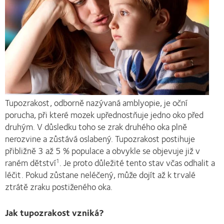
Tupozrakost, odborně nazývaná amblyopie, je oční
porucha, při které mozek upřednostňuje jedno oko před
druhým. V důsledku toho se zrak druhého oka plně
nerozvine a zůstává oslabený. Tupozrakost postihuje
přibližně 3 až 5 % populace a obvykle se objevuje již v
raném dětství
. Je proto důležité tento stav včas odhalit a
1
léčit. Pokud zůstane neléčený, může dojít až k trvalé
ztrátě zraku postiženého oka.
Jak tupozrakost vzniká?