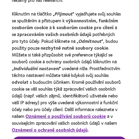
reklamy pro vás relevantní.
Kontaktní čočky a zrak
Nový uživatel
Kliknutím na tlačítko „
Přijmout
“ vyjadřujete svůj souhlas
se spuštěním a přístupem k
výkonnostním, funkčním
Zkušený uživatel
souborům cookie
a
k souborům cookie pro cílení
a
Blog
se
zpracováním vašich osobních údajů
potřebných
pro tyto účely. Pokud kliknete na „
Odmítnout
“, budou
použity pouze
nezbytně nutné soubory cookie
.
O společnosti CooperVision
Můžete si také přizpůsobit své preference týkající se
Kariéra v CooperVision
souborů cookie a ochrany osobních údajů kliknutím na
Kontaktujte nás
„
Individuální nastavení
“ uvedené níže. Prostřednictvím
těchto nastavení můžete také kdykoli svůj souhlas
odvolat
s budoucím účinkem. Kromě používání souborů
Právní rámec
cookie se váš souhlas týká zpracování vašich osobních
Ochrana osobních údajů
údajů (např. vašich zájmů, identifikátorů uživatele nebo
vaší IP adresy) pro výše uvedené výkonnostní a funkční
Oznámení o používání souborů cookie
účely nebo pro účely cílení. Další informace naleznete v
Podmínky poskytování služeb
našem
Oznámení o používání souborů cookie
a v
souvisejícím zpracování vašich osobních údajů v našem
Pravidla zasílání komentářů
Oznámení o ochraně osobních údajů
.