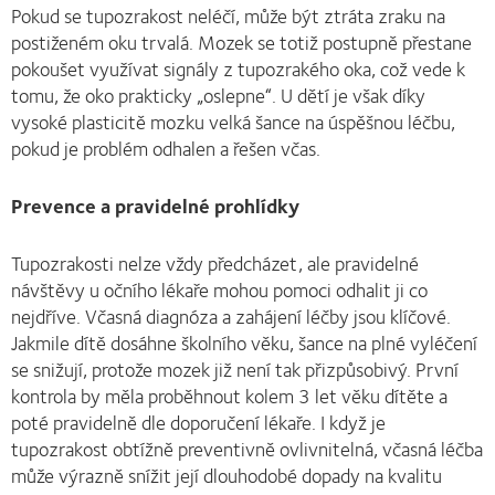
Pokud se tupozrakost neléčí, může být ztráta zraku na
postiženém oku trvalá. Mozek se totiž postupně přestane
pokoušet využívat signály z tupozrakého oka, což vede k
tomu, že oko prakticky „oslepne“. U dětí je však díky
vysoké plasticitě mozku velká šance na úspěšnou léčbu,
pokud je problém odhalen a řešen včas.
Prevence a pravidelné prohlídky
Tupozrakosti nelze vždy předcházet, ale pravidelné
návštěvy u očního lékaře mohou pomoci odhalit ji co
nejdříve. Včasná diagnóza a zahájení léčby jsou klíčové.
Jakmile dítě dosáhne školního věku, šance na plné vyléčení
se snižují, protože mozek již není tak přizpůsobivý. První
kontrola by měla proběhnout kolem 3 let věku dítěte a
poté pravidelně dle doporučení lékaře. I když je
tupozrakost obtížně preventivně ovlivnitelná, včasná léčba
může výrazně snížit její dlouhodobé dopady na kvalitu