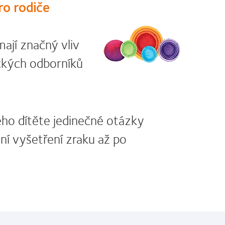
ro rodiče
ají značný vliv
ických odborníků
šeho dítěte jedinečné otázky
ní vyšetření zraku až po