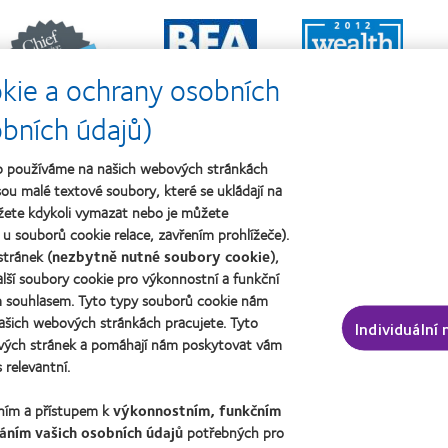
Learn
Learn
Learn
more
more
more
about
about
about
kie a ochrany osobních
ejlepší
Cena
Cena
polečnosti
o
Wealth
pro
nejlepší
of
obních údajů)
vedoucí
závod
health
pracovníky
roku
2011
žeb používáme na našich webových stránkách
roku
2011
(2011)
2012
(2011)
ou malé textové soubory, které se ukládají na
a
žete kdykoli vymazat nebo je můžete
2010
u souborů cookie relace, zavřením prohlížeče).
(2012)
í čočky a zrak
O společnosti CooperVision
tránek (
nezbytně nutné soubory cookie
),
lší soubory cookie pro výkonnostní a funkční
vatel
Kariéra v CooperVision
ým souhlasem. Tyto typy souborů cookie nám
uživatel
Kontaktujte nás
ašich webových stránkách pracujete. Tyto
Individuální
vých stránek a pomáhají nám poskytovat vám
 relevantní.
ěním a přístupem k
výkonnostním, funkčním
áním vašich osobních údajů
potřebných pro