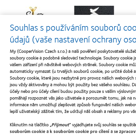
Learn
Learn
more
more
about
about
Souhlas s používáním souborů coo
Cena
Kontaktní
N
Silmo
čočky
s
d’Or
roku
údajů (vaše nastavení ochrany os
za
(2013)
nejlepší
My (CooperVision Czech s.r.o.) a naši pověření poskytovatelé slu
výrobek
pro
soubory cookie a podobné sledovací technologie. Soubory cookie js
čočky
vašem zařízení při návštěvě webových stránek. Soubory cookie mů
MyDay™
automaticky vymazat (u trvalých souborů cookie, po určité době a 
(2013)
Naše produkty
Kontaktn
Soubory cookie, které jsou nezbytné pro provoz našich webových s
jsou vždy aktivovány a mohou být použity bez vašeho souhlasu. Da
Technologie kontaktních čoček
Nový uži
účely nebo pro účely cílení budou použity pouze s vaším výslovn
Najděte ty pravé čočky pro vás
Zkušený 
pomáhají rozpoznat vás jako uživatele a porozumět tomu, jak na n
Blog
informace nám umožňují zlepšovat způsob fungování našich webo
lepší uživatelský zážitek tím, že udržují náš obsah a reklamy pro vás
Kliknutím na tlačítko „
Přijmout
“ vyjadřujete svůj souhlas se spušt
souborům cookie
a
k souborům cookie pro cílení
a se
zpracov