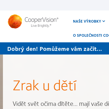
Přejít
k
hlavnímu
obsahu
NAŠE VÝROBKY
O SPOLEČNOSTI CO
Dobrý den! Pomůžeme vám začít...
Zrak u dětí
Vidět svět očima dítěte... mají vaše dě