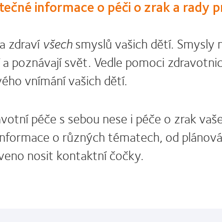
tečné informace o péči o zrak a rady p
na zdraví
všech
smyslů vašich dětí. Smysly m
í a poznávají svět. Vedle pomoci zdravotn
vého vnímání vašich dětí.
ravotní péče s sebou nese i péče o zrak va
informace o různých tématech, od plánová
aveno nosit kontaktní čočky.