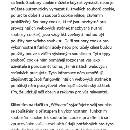
stránek. Soubory cookie můžete kdykoli vymazat nebo je
můžete automaticky vymazat (u trvalých souborů cookie,
po určité době a u souborů cookie relace, zavřením
prohlížeče). Soubory cookie, které jsou nezbytné pro
provoz našich webových stránek (
nezbytně nutné
soubory cookie
), jsou vždy aktivovány a mohou být
použity bez vašeho souhlasu. Další soubory cookie pro
výkonnostní a funkční účely nebo pro účely cílení budou
použity pouze s vaším výslovným souhlasem. Tyto typy
souborů cookie nám pomáhají rozpoznat vás jako
uživatele a porozumět tomu, jak na našich webových
stránkách pracujete. Tyto informace nám umožňují
zlepšovat způsob fungování našich webových stránek a
pomáhají nám poskytovat vám lepší uživatelský zážitek
tím, že udržují náš obsah a reklamy pro vás relevantní.
Learn
Learn
Learn
Learn
Learn
Learn
Learn
Kliknutím na tlačítko „
Přijmout
“ vyjadřujete svůj souhlas
more
more
more
more
more
more
more
se spuštěním a přístupem k
výkonnostním, funkčním
about
about
about
about
about
about
about
souborům cookie
a
k souborům cookie pro cílení
a se
Cena
Kontaktní
Nejlepší
Cena
Cena
Cena
Cena
zpracováním vašich osobních údajů
potřebných pro tyto
Silmo
čočky
společnosti
o
Wealth
ODMA
REBRAND