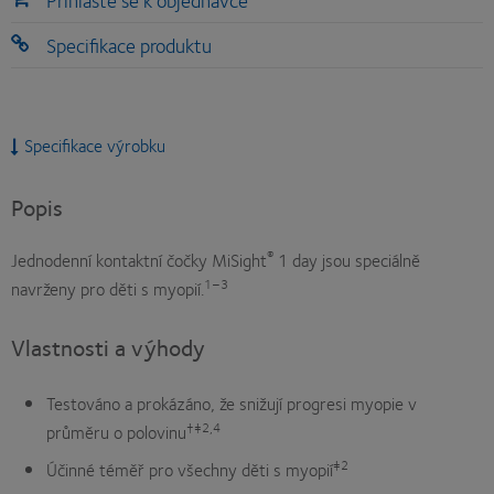
Přihlaste se k objednávce
Specifikace produktu
Specifikace výrobku
Popis
®
Jednodenní kontaktní čočky MiSight
1 day jsou speciálně
1–3
navrženy pro děti s myopií.
Vlastnosti a výhody
Testováno a prokázáno, že snižují progresi myopie v
†‡2,4
průměru o polovinu
‡2
Účinné téměř pro všechny děti s myopií