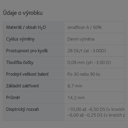
Údaje o výrobku
Materiál / obsah H
O
omafilcon A / 60%
2
Cyklus výměny
Denní výměna
Prostupnost pro kyslík
28 Dk/t (at -3.00D)
Tloušťka čočky
0,09 mm (při -3,00 D)
Prodejní velikost balení
Po 30 nebo 90 ks
Základní zakřivení
8,7 mm
Průměr
14,2 mm
Dioptrický rozsah
-10,00 až -6,50 DS (v krocích 
-6,00 až -0,25 DS (v krocích p