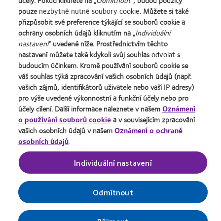
účely. Pokud kliknete na „
Odmítnout
“, budou použity
Naše výrobky
Podmínky poskytování služeb
d’Or
roku
pro
nejlepší
of
2011
100®
pouze
nezbytně nutné soubory cookie
. Můžete si také
za
(2013)
vedoucí
závod
health
(2011)
Global
Kontaktujte nás
Pravidla zasílání komentářů
nejlepší
pracovníky
roku
2011
Award
přizpůsobit své preference týkající se souborů cookie a
Informace o souborech cookie
Uživatel
výrobek
roku
2011
(2011)
za
ochrany osobních údajů kliknutím na „
Individuální
Ochrana osobních údajů
Správa nastavení souhlasu
pro
2012
(2011)
rok
nastavení
“ uvedené níže. Prostřednictvím těchto
čočky
a
2012
nastavení můžete také kdykoli svůj souhlas
odvolat
s
MyDay™
2010
(2012)
budoucím účinkem. Kromě používání souborů cookie se
Přihlásit se
(2013)
(2012)
váš souhlas týká zpracování vašich osobních údajů (např.
vašich zájmů, identifikátorů uživatele nebo vaší IP adresy)
pro výše uvedené výkonnostní a funkční účely nebo pro
Česká Republika (Czech Republic)
účely cílení. Další informace naleznete v našem
Oznámení
o používání souborů cookie
a v souvisejícím zpracování
© 2026
CooperVision
|
vašich osobních údajů v našem
Oznámení o ochraně
Součást
CooperCompanies
| Kontaktní čočky výrobce CooperVision jsou
osobních údajů
.
zdravotnické prostředky určené ke korekci ametropie. Přečtěte si prosím
příbalový leták na
webové stránce
společnosti CooperVision.
Individuální nastavení
Odmítnout