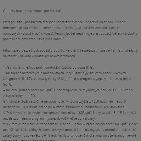
Obrázky balení slouží pouze pro ilustraci.
Plast použitý v produktech měkkých kontaktních čoček CooperVision se určuje podle
hmotnosti plastu v blistru, čočky a sekundárního obalu, včetně laminátů, lepidel a
pomocných vstupů (např. inkoust). Tento výpočet nezahrnuje plast použitý během výrobního
17
procesu pro tyto produkty a jejich obaly.
Informace o bezpečnosti použití produktu, varování, bezpečnostní opatření a místní předpisy
naleznete v návodu k použití (příbalové informaci).
* Ve srovnání s jednodenní monofokální čočkou po dobu tří let.
† Na základě naměřených a modelovaných údajů, které byly sloučeny napříč věkovými
®
kategoriemi (8–17), zpomalily čočky MiSight
1 day progresi myopie v průměru o přibližně
50 %.
®
‡ Na léčbu pomocí čoček MiSight
1 day reaguje 90 % myopických očí; věk 11–15 let při
zahájení léčby, n = 90.
§ V klinické studii se průměrná doba nošení v týdnu zvýšila z 12,8 hodin denně po 6
měsících na 13,9 hodin denně po 6 letech s průměrnou hodnotou > 6,5 dní v týdnu.
®
◊ Děti s myopií s jednodenními kontaktními čočkami MiSight
1 day ve věku 8–15 let měly i
nadále zpomalenou progresi myopie, dokud v léčbě pokračovaly.
®
¶ 12 měsíců po léčbě, důkazy naznačují, že po 3 nebo 6 letech nošení čoček MiSight
1 day
nedošlo ke ztrátě žádných akumulovaných přínosů kontroly myopie (v průměru u dětí, které
začaly čočky nosit ve věku 8–15 let). Namísto toho se růst oka vrátil na očekávanou, věkově
průměrnou míru myopické progrese.