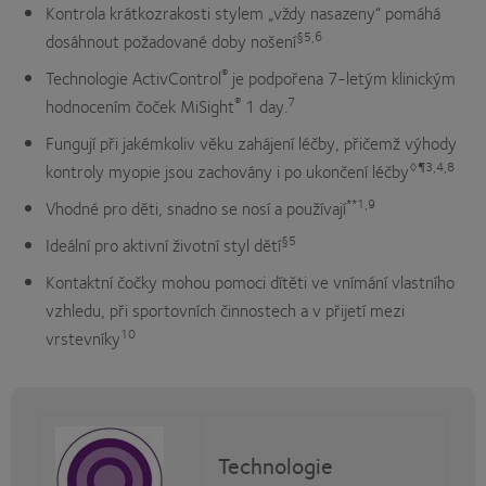
Kontrola krátkozrakosti stylem „vždy nasazeny“ pomáhá
§5,6
dosáhnout požadované doby nošení
®
Technologie ActivControl
je podpořena 7-letým klinickým
®
7
hodnocením čoček MiSight
1 day.
Fungují při jakémkoliv věku zahájení léčby, přičemž výhody
◊¶3,4,8
kontroly myopie jsou zachovány i po ukončení léčby
**1,9
Vhodné pro děti, snadno se nosí a používají
§5
Ideální pro aktivní životní styl dětí
Kontaktní čočky mohou pomoci dítěti ve vnímání vlastního
vzhledu, při sportovních činnostech a v přijetí mezi
10
vrstevníky
Technologie