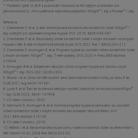
** Počáteční výběr CL BVP a pozorování vhodnosti se řídí stejným protokolem pro
®
®
jednoohniskové CL; míra úspěšnosti odpovídá požadavkům MiSight
1 day a Proclear
1 day.
Reference:
®
1. Chamberlain P, et al. 3-letá randomizovaná klinická studie kontaktních čoček MiSight
1
day určených pro zpomalení progrese myopie. OVS. 2019; 96(8):556-567
2. Chamberlain P, et al. Dlouhodobý účinek kontaktních čoček s dvojím ohniskem na progresi
myopie u dětí: 6-letá multicentrická klinická studie. OVS 2022 Mar 1;99(3):204-212.
3. Chamberlain P, Arumugam B, et al. Progrese myopie po ukončení nošení kontaktních čoček
®
s dvojím ohniskem: MiSight
1 day, 7-leté výsledky. OVS 2025 In Press;98:E-abstract
210049.
4. Arumugam B et al. Modelování věkových účinků progrese myopie pro klinickou studii
®
MiSight
1 day. IOVS 2021;62(8):2333.
5. Woods J et al. Zdraví očí dětí nosících denní jednorázové kontaktní čočky po dobu 6 let.
CLAE 2021 Aug;44(4):101391.
®
6. Lumb E, et al. Šest let zkušeností dětských nositelů účastnících se klinické studie MiSight
1 day. CLAE 2023; 46(4): 101849.
7. CVI data v souboru, 2025.
8. Hammond D, Arumugam B, et al. Kontrola progrese myopie je zachována i po ukončení
nošení kontaktních čoček s dvojím ohniskem bez prokázání rebound efektu. OVS
2021;98:E-abstract 215130.
9. CVI data v souboru, 2018.
10. Walline J, et al. Randomizovaná studie účinku nošení kontaktních čoček na sebevnímání u
dětí. Optom Vis Sci. 2009 Mar;86(3):222-32.