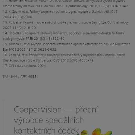
11. Holden BA, Fricke TR, Wilson DA, et al. Globální prevalence myopie a vysoké myopie a
časové trendy od roku 2000 do roku 2050. Ophthalmology. 2016;123(5):1036-1042.
12. K. Zadnik et al. Faktory spojené s rychlou progresí myopie u školních dětí. IOVS
2004;45(13):2306.
13. Xu L et al. Vysoká myopie a náchylnost ke glaukomu, studie Beijing Eye. Ophthalmology.
2007;114(2):216-20.
14. Flitcroft DI. Komplexní interakce retinálních, optických a environmentálních faktorů v
etiologii myopie. PRER 2013;31(6):622-60.
15. Younan C, et al. Myopie, incidentní katarakta a operace katarakty: studie Blue Mountains
Eye. IVOS 2002;43(12):3625-3632.
16. Chen SJ, et al. Prevalence a související rizikové faktory myopické makulopatie u starší
čínské populace: studie Shihpai Eye. IOVS 2012;53(8):4868-73.
17. CVI data v souboru, 2024.
SA14844 / APP146554