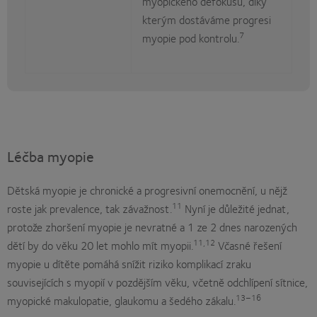
myopického defokusu, díky
kterým dostáváme progresi
7
myopie pod kontrolu.
Léčba myopie
Dětská myopie je chronické a progresivní onemocnění, u nějž
11
roste jak prevalence, tak závažnost.
Nyní je důležité jednat,
protože zhoršení myopie je nevratné a 1 ze 2 dnes narozených
11,12
dětí by do věku 20 let mohlo mít myopii.
Včasné řešení
myopie u dítěte pomáhá snížit riziko komplikací zraku
souvisejících s myopií v pozdějším věku, včetně odchlípení sítnice,
13–16
myopické makulopatie, glaukomu a šedého zákalu.