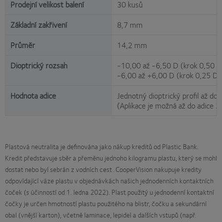
Prodejní velikost balení
30 kusů
Základní zakřivení
8,7 mm
Průměr
14,2 mm
Dioptrický rozsah
-10,00 až -6,50 D (krok 0,50 D
-6,00 až +6,00 D (krok 0,25 D)
Hodnota adice
Jednotný dioptrický profil až do
(Aplikace je možná až do adice 2
Plastová neutralita je definována jako nákup kreditů od Plastic Bank.
Kredit představuje sběr a přeměnu jednoho kilogramu plastu, který se mohl
dostat nebo byl sebrán z vodních cest. CooperVision nakupuje kredity
odpovídající váze plastu v objednávkách našich jednodenních kontaktních
čoček (s účinností od 1. ledna 2022). Plast použitý u jednodenní kontaktní
čočky je určen hmotností plastu použitého na blistr, čočku a sekundární
obal (vnější karton), včetně laminace, lepidel a dalších vstupů (např.