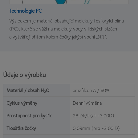
Technologie PC
Výsledkem je materiál obsahující molekuly fosforylcholinu
(PC), které se váží na molekuly vody v lidských slzách
a vytvářejí přitom kolem čočky jakýsi vodní „štít“.
Údaje o výrobku
Materiál / obsah H
O
omafilcon A / 60%
2
Cyklus výměny
Denní výměna
Prostupnost pro kyslík
28 Dk/t (at -3.00D)
Tloušťka čočky
0,09mm (pro -3,00 D)