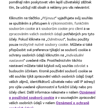
pomáhají nám poskytovat vám lepší uživatelský zážitek
tím, že udržují náš obsah a reklamy pro vás relevantní.
Kliknutím na tlačítko „
Přijmout
“ vyjadřujete svůj souhlas
Learn
Learn
Learn
Learn
Learn
Learn
Learn
se spuštěním a přístupem k
výkonnostním, funkčním
more
more
more
more
more
more
more
souborům cookie
a
k souborům cookie pro cílení
a se
about
about
about
about
about
about
about
zpracováním vašich osobních údajů
potřebných pro tyto
Cena
Kontaktní
Nejlepší
Cena
Cena
Cena
Cena
účely. Pokud kliknete na „
Odmítnout
“, budou použity
Silmo
čočky
společnosti
o
Wealth
ODMA
REBRAND
pouze
nezbytně nutné soubory cookie
. Můžete si také
Naše výrobky
Podmínky poskytování služeb
d’Or
roku
pro
nejlepší
of
2011
100®
přizpůsobit své preference týkající se souborů cookie a
za
(2013)
vedoucí
závod
health
(2011)
Global
Kontaktujte nás
Pravidla zasílání komentářů
ochrany osobních údajů kliknutím na „
Individuální
nejlepší
pracovníky
roku
2011
Award
Informace o souborech cookie
Uživatel
výrobek
roku
2011
(2011)
za
nastavení
“ uvedené níže. Prostřednictvím těchto
Ochrana osobních údajů
Správa nastavení souhlasu
pro
2012
(2011)
rok
nastavení můžete také kdykoli svůj souhlas
odvolat
s
čočky
a
2012
budoucím účinkem. Kromě používání souborů cookie se
MyDay™
2010
(2012)
váš souhlas týká zpracování vašich osobních údajů (např.
Přihlásit se
(2013)
(2012)
vašich zájmů, identifikátorů uživatele nebo vaší IP adresy)
pro výše uvedené výkonnostní a funkční účely nebo pro
účely cílení. Další informace naleznete v našem
Oznámení
Česká Republika (Czech Republic)
o používání souborů cookie
a v souvisejícím zpracování
vašich osobních údajů v našem
Oznámení o ochraně