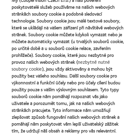
My (CooperVision Czech s.r.o.) a naši pověření
poskytovatelé služeb používáme na našich webových
stránkách soubory cookie a podobné sledovací
technologie. Soubory cookie jsou malé textové soubory,
které se ukládají na vašem zařízení při návštěvě webových
stránek. Soubory cookie můžete kdykoli vymazat nebo je
můžete automaticky vymazat (u trvalých souborů cookie,
po určité době a u souborů cookie relace, zavřením
prohlížeče). Soubory cookie, které jsou nezbytné pro
provoz našich webových stránek (
nezbytně nutné
soubory cookie
), jsou vždy aktivovány a mohou být
použity bez vašeho souhlasu. Další soubory cookie pro
výkonnostní a funkční účely nebo pro účely cílení budou
použity pouze s vaším výslovným souhlasem. Tyto typy
souborů cookie nám pomáhají rozpoznat vás jako
uživatele a porozumět tomu, jak na našich webových
stránkách pracujete. Tyto informace nám umožňují
zlepšovat způsob fungování našich webových stránek a
pomáhají nám poskytovat vám lepší uživatelský zážitek
tím, že udržují náš obsah a reklamy pro vás relevantní.