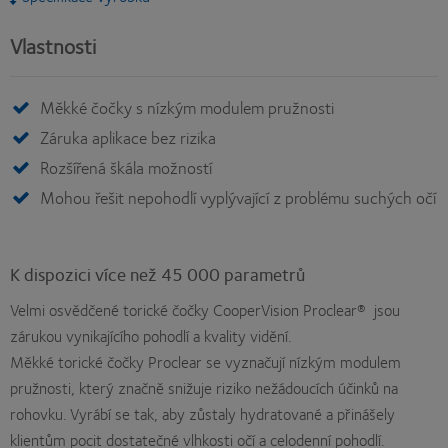
Vlastnosti
Měkké čočky s nízkým modulem pružnosti
Záruka aplikace bez rizika
Rozšířená škála možností
Mohou řešit nepohodlí vyplývající z problému suchých očí
K dispozici více než 45 000 parametrů
Velmi osvědčené torické čočky CooperVision Proclear® jsou
zárukou vynikajícího pohodlí a kvality vidění.
Měkké torické čočky Proclear se vyznačují nízkým modulem
pružnosti, který značně snižuje riziko nežádoucích účinků na
rohovku. Vyrábí se tak, aby zůstaly hydratované a přinášely
klientům pocit dostatečné vlhkosti očí a celodenní pohodlí.