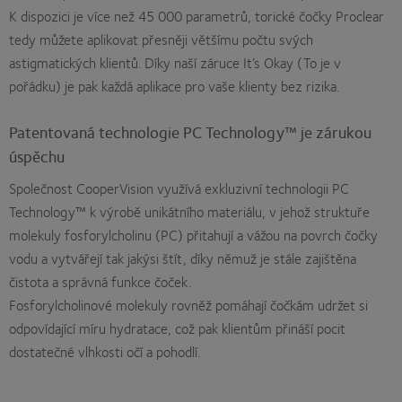
K dispozici je více než 45 000 parametrů, torické čočky Proclear
tedy můžete aplikovat přesněji většímu počtu svých
astigmatických klientů. Díky naší záruce It’s Okay (To je v
pořádku) je pak každá aplikace pro vaše klienty bez rizika.
Patentovaná technologie PC Technology™ je zárukou
úspěchu
Společnost CooperVision využívá exkluzivní technologii PC
Technology™ k výrobě unikátního materiálu, v jehož struktuře
molekuly fosforylcholinu (PC) přitahují a vážou na povrch čočky
vodu a vytvářejí tak jakýsi štít, díky němuž je stále zajištěna
čistota a správná funkce čoček.
Fosforylcholinové molekuly rovněž pomáhají čočkám udržet si
odpovídající míru hydratace, což pak klientům přináší pocit
dostatečné vlhkosti očí a pohodlí.