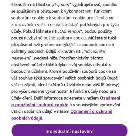
Kliknutím na tlačítko „
Přijmout
“ vyjadřujete svůj souhlas
Learn
Learn
Learn
Learn
Learn
Learn
Learn
se spuštěním a přístupem k
výkonnostním, funkčním
more
more
more
more
more
more
more
souborům cookie
a
k souborům cookie pro cílení
a se
about
about
about
about
about
about
about
zpracováním vašich osobních údajů
potřebných pro tyto
Cena
Kontaktní
Nejlepší
Cena
Cena
Cena
Cena
účely. Pokud kliknete na „
Odmítnout
“, budou použity
Silmo
čočky
společnosti
o
Wealth
ODMA
REBRAND
pouze
nezbytně nutné soubory cookie
. Můžete si také
Naše výrobky
Podmínky poskytování služeb
d’Or
roku
pro
nejlepší
of
2011
100®
přizpůsobit své preference týkající se souborů cookie a
za
(2013)
vedoucí
závod
health
(2011)
Global
Kontaktujte nás
Pravidla zasílání komentářů
ochrany osobních údajů kliknutím na „
Individuální
nejlepší
pracovníky
roku
2011
Award
Informace o souborech cookie
Uživatel
nastavení
“ uvedené níže. Prostřednictvím těchto
výrobek
roku
2011
(2011)
za
Ochrana osobních údajů
Správa nastavení souhlasu
pro
2012
(2011)
rok
nastavení můžete také kdykoli svůj souhlas
odvolat
s
čočky
a
2012
budoucím účinkem. Kromě používání souborů cookie se
MyDay™
2010
(2012)
váš souhlas týká zpracování vašich osobních údajů (např.
Přihlásit se
(2013)
(2012)
vašich zájmů, identifikátorů uživatele nebo vaší IP adresy)
pro výše uvedené výkonnostní a funkční účely nebo pro
účely cílení. Další informace naleznete v našem
Oznámení
Česká Republika (Czech Republic)
o používání souborů cookie
a v souvisejícím zpracování
vašich osobních údajů v našem
Oznámení o ochraně
osobních údajů
.
© 2026
CooperVision
|
Součást
CooperCompanies
| Kontaktní čočky výrobce CooperVision jsou
Individuální nastavení
zdravotnické prostředky určené ke korekci ametropie. Přečtěte si prosím