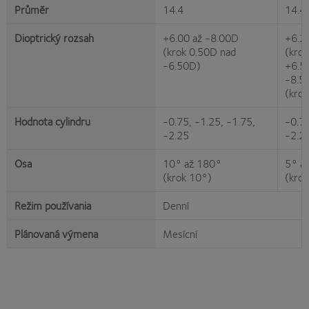
Průměr
14.4
14.4
Dioptrický rozsah
+6.00 až -8.00D
+6.2
(krok 0.50D nad
(kro
-6.50D)
+6.5
-8.5
(kro
Hodnota cylindru
-0.75, -1.25, -1.75,
-0.75
-2.25
-2.2
Osa
10° až 180°
5° a
(krok 10°)
(krok
Režim používania
Denní
Plánovaná výmena
Mesícní