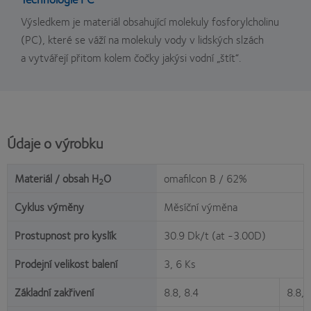
Výsledkem je materiál obsahující molekuly fosforylcholinu
(PC), které se váží na molekuly vody v lidských slzách
a vytvářejí přitom kolem čočky jakýsi vodní „štít“.
Údaje o výrobku
Materiál / obsah H
O
omafilcon B / 62%
2
Cyklus výměny
Měsíční výměna
Prostupnost pro kyslík
30.9 Dk/t (at -3.00D)
Prodejní velikost balení
3, 6 Ks
Základní zakřivení
8.8, 8.4
8.8, 