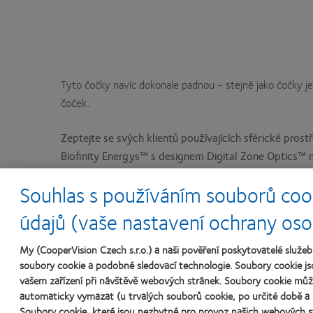
Tyto čočky navíc dokonale padnou - stejně jako čočky j
čoček.
Zeptejte se svých klientů používajících sférické prost
Biofinity Energys™ s designem Digital Zone Optics™ mo
Souhlas s používáním souborů coo
údajů (vaše nastavení ochrany oso
1 Zpráva neziskové organizace The Vision Council. Hindsight is 20/20: Protecti
2 Symptoms associated with eye fatigue in soft contact lens wearers. Autoři: D
My (CooperVision Czech s.r.o.) a naši pověření poskytovatelé služ
optometrické akademie, říjen 2015, New Orleans, Louisiana, USA.
soubory cookie a podobné sledovací technologie. Soubory cookie jso
vašem zařízení při návštěvě webových stránek. Soubory cookie mů
3 Pacienti, kteří používali digitální zařízení alespoň 4 hodiny denně nejméně 5 
automaticky vymazat (u trvalých souborů cookie, po určité době a u
Související obsah
Soubory cookie, které jsou nezbytné pro provoz našich webových s