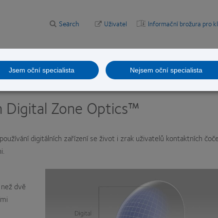
Search
Uživatel
Informační brožura pro k
droje klinických informací
Budování optometrické praxe
Jsem oční specialista
Nejsem oční specialista
oby čoček
>
Digital zone optics
 Digital Zone Optics™
žívání digitálních zařízení se život i zrak uživatelů kontaktních čoč
i.
e než dvě
ími