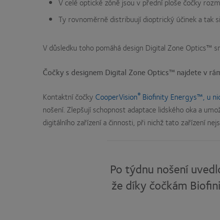
V celé optické zóně jsou v přední ploše čočky rozm
Ty rovnoměrně distribuují dioptrický účinek a tak s
V důsledku toho pomáhá design Digital Zone Optics™ sníž
Čočky s designem Digital Zone Optics™ najdete v rám
®
Kontaktní čočky
CooperVision
Biofinity Energys™, u n
nošení. Zlepšují schopnost adaptace lidského oka a umož
digitálního zařízení a činnosti, při nichž tato zařízení ne
Po týdnu nošení uvedlo
že díky čočkám Biofini