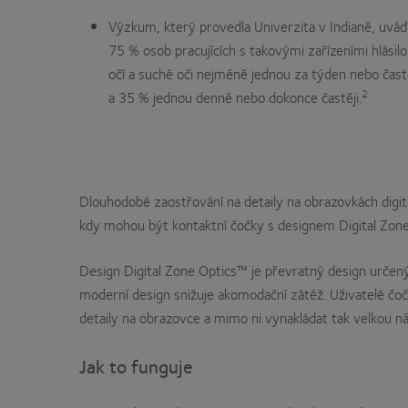
Výzkum, který provedla Univerzita v Indianě, uvádí
75 % osob pracujících s takovými zařízeními hlásil
očí a suché oči nejméně jednou za týden nebo častě
2
a 35 % jednou denně nebo dokonce častěji.
Dlouhodobé zaostřování na detaily na obrazovkách digit
kdy mohou být kontaktní čočky s designem Digital Zon
Design Digital Zone Optics™ je převratný design určený u
moderní design snižuje akomodační zátěž. Uživatelé čo
detaily na obrazovce a mimo ni vynakládat tak velkou n
Jak to funguje