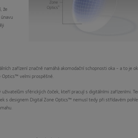
, že
o únavu
ji
álních zařízení značně namáhá akomodační schopnosti oka - a to je o
e Optics™ velmi prospěšné.
živatelům sférických čoček, kteří pracují s digitálními zařízeními. T
ček s designem Digital Zone Optics™ nemusí tedy při střídavém pohl
ámahu.