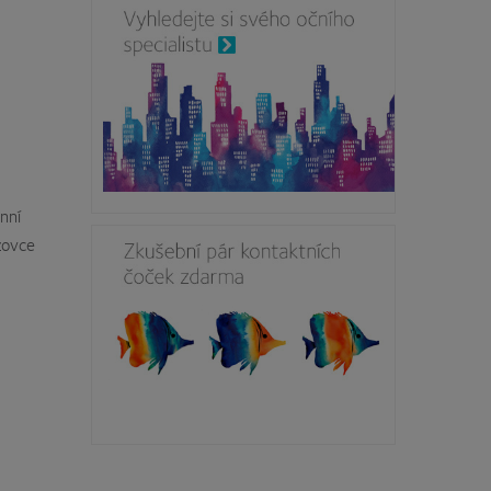
nní
zovce