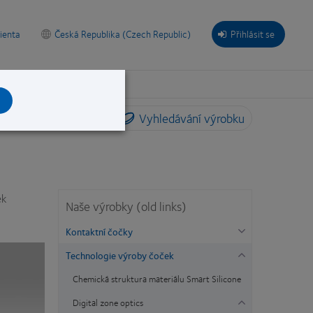
lienta
Česká Republika (Czech Republic)
Přihlásit se
Vyhledávání výrobku
ek
Naše výrobky (old links)
Kontaktní čočky
Technologie výroby čoček
Chemická struktura materiálu Smart Silicone
Digital zone optics