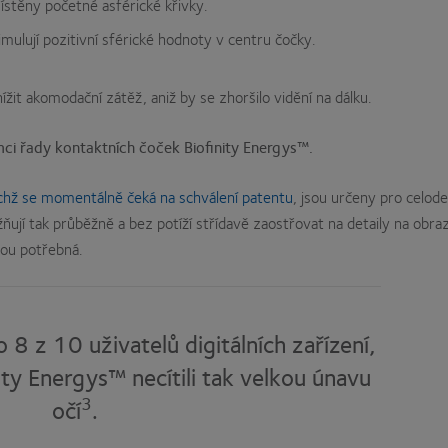
ístěny početné asférické křivky.
imulují pozitivní sférické hodnoty v centru čočky.
it akomodační zátěž, aniž by se zhoršilo vidění na dálku.
ci řady kontaktních čoček Biofinity Energys™.
ichž se momentálně čeká na schválení patentu
, jsou určeny pro celode
ňují tak průběžně a bez potíží střídavě zaostřovat na detaily na obra
jsou potřebná.
 8 z 10 uživatelů digitálních zařízení,
ty Energys™ necítili tak velkou únavu
3
očí
.